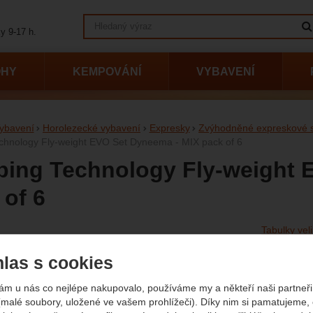
Vyhledávání
y 9-17 h.
OHY
KEMPOVÁNÍ
VYBAVENÍ
ybavení
Horolezecké vybavení
Expresky
Zvýhodněné expreskové 
chnology Fly-weight EVO Set Dyneema - MIX pack of 6
bing Technology Fly-weight 
 of 6
Tabulky veli
afie
oží
las s cookies
Půvo
3 9
2
ám u nás co nejlépe nakupovalo, používáme my a někteří naši partneři 
(malé soubory, uložené ve vašem prohlížeči). Díky nim si pamatujeme,
(
(2 4