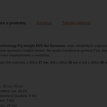
brazit
kies nám umožňují měření výkonu našeho webu i našich reklamních k
omocí určujeme počet návštěv a zdroje návštěv našich internetových st
.
ngové
-
abychom vás neobtěžovali nevhodnou reklamou
tingové
kaná pomocí těchto cookies zpracováváme souhrnně a anonymně, tak
ace o produktu
Recenze
Tabulky velikostí
eno
chopni identifikovat konkrétní uživatele našeho webu.
brazit
gové cookies používáme my nebo naši partneři, abychom vám mohli zo
bsahy nebo reklamy jak na našich stránkách, tak na stránkách třetích 
echnology Fly-weight EVO Set Dyneema:
sada ultralehkých expre
ové sportovní i tradiční lezení. Na spodní karabině je gumový Fixit, k
ívání nepohybovala a neotáčela.
uje dvě expresky o délce
17 cm
, dvě o délce
22 cm
a dvě o délce
60 
m, 22 cm, 60 cm
odélné ose: 25 kN
 otevřené karabině: 8 KN
říč: 7 KN
ámku: 20 mm