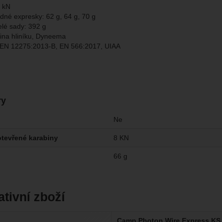
2 kN
dné expresky: 62 g, 64 g, 70 g
lé sady: 392 g
itina hliníku, Dyneema
: EN 12275:2013-B, EN 566:2017, UIAA
ry
Ne
tevřené karabiny
8 KN
66 g
ativní zboží
Camp Photon Wire Express K