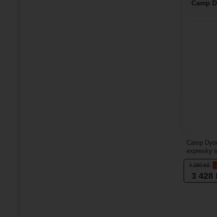
Camp D
Camp Dyon
expresky 
která mají 
4 290
Kč
3 428