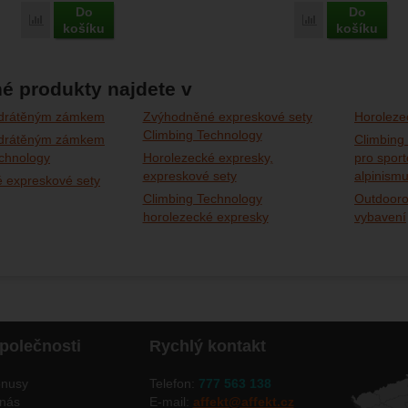
Do
Do
Porovnat
Porovnat
košíku
košíku
é produkty najdete v
 drátěným zámkem
Zvýhodněné expreskové sety
Horoleze
Climbing Technology
 drátěným zámkem
Climbing
chnology
Horolezecké expresky,
pro sport
expreskové sety
alpinism
 expreskové sety
Climbing Technology
Outdooro
horolezecké expresky
vybavení
polečnosti
Rychlý kontakt
nusy
Telefon:
777 563 138
nás
E-mail:
affekt@affekt.cz