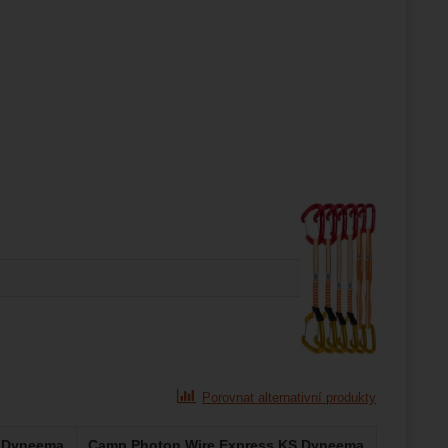
Porovnat alternativní produkty
S Dyneema
Camp Photon Wire Express KS Dyneema