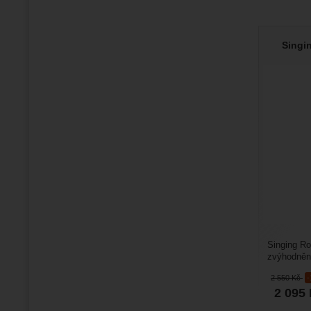
Singi
Singing Ro
zvýhodněn
přináší výh
2 550
Kč
2 095