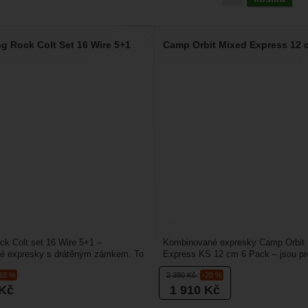
ng Rock Colt Set 16 Wire 5+1
Camp Orbit Mixed Express 12 
ck Colt set 16 Wire 5+1 –
Kombinované expresky Camp Orbit
é expresky s drátěným zámkem. To
Express KS 12 cm 6 Pack – jsou pr
odu nižší váhy...
lezce nejlepší volbou....
-18 %
2 390
Kč
-20 %
Kč
1 910
Kč