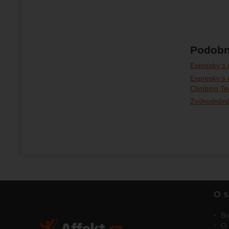
Podobn
Expresky s
Expresky s
Climbing Te
Zvýhodněné
O s
Bo
O 