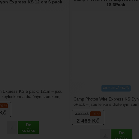
yon Express KS 12 cm 6 pack
18 6Pack
ultralehké zboží
 Express KS 6 pack; 12cm – jsou
s keylockem a drátěným zámkem,
Camp Photon Wire Express KS Dy
výhodu v...
6Pack – jsou lehké s drátěným zám
-20 %
mají výhodu v tom,...
Kč
3 090
Kč
-20 %
2 469
Kč
Do
Porovnat
košíku
Do
Porovnat
košíku