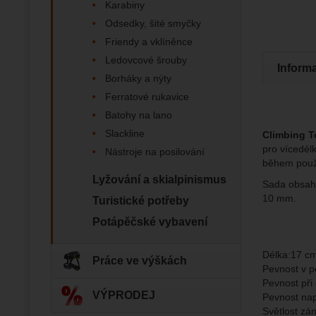
Karabiny
Odsedky, šité smyčky
Zo
Tyto coo
Friendy a vklíněnce
Jejich p
Marketi
Ledovcové šrouby
Marke
Data zís
Inform
Povol
Borháky a nýty
nejsme s
Ferratové rukavice
Zo
Batohy na lano
Marketin
vhodné o
Slackline
Climbing T
pro vícedélk
Nástroje na posilování
během použ
Lyžování a skialpinismus
Sada obsah
10 mm.
Turistické potřeby
Potápěčské vybavení
Délka:17 c
Práce ve výškách
Pevnost v p
Pevnost při
VÝPRODEJ
Pevnost nap
Světlost z