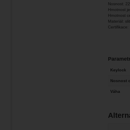
Nosnost: 2
Hmotnost je
Hmotnost ce
Materiál: sl
Certifikace
Paramet
Keylock
Nosnost o
Váha
Altern