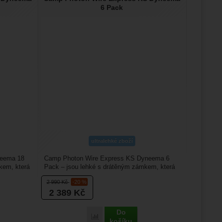
6 Pack
ultralehké zboží
neema 18
Camp Photon Wire Express KS Dyneema 6
kem, která
Pack – jsou lehké s drátěným zámkem, která
mají výhodu v tom, že...
2 990
Kč
-20 %
2 389
Kč
Do
Porovnat
košíku