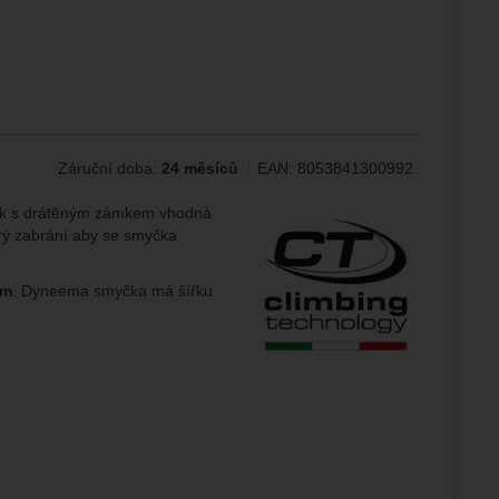
ampaní.
ránek.
že
Záruční doba:
24 měsíců
EAN:
8053841300992
brazit
stran.
Výrobce:
sek s drátěným zámkem vhodná
terý zabrání aby se smyčka
cm
. Dyneema smyčka má šířku