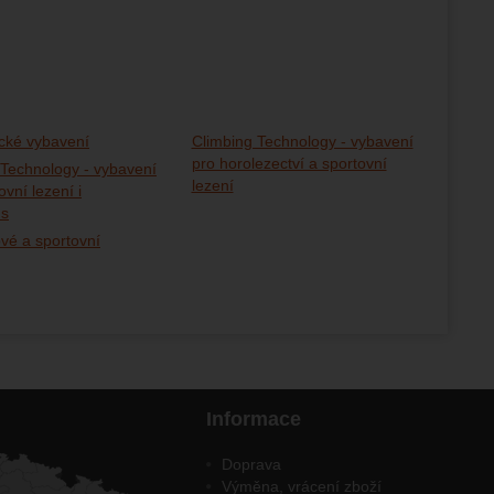
cké vybavení
Climbing Technology - vybavení
pro horolezectví a sportovní
 Technology - vybavení
lezení
ovní lezení i
us
vé a sportovní
Informace
Doprava
Výměna, vrácení zboží