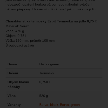
nebezpečí opaření horkou párou nebo náhodný vytečení
během přepravy. Uzávěr slouží zároveň jako miska na jídlo.
Charakteristika termosky Esbit Termoska na jídlo 0,75 l:
Materiál: Nerez
Váha: 470 g
Objem: 0,75 l
Výška 160 mm, průměr 108 mm
Šroubovací uzávěr
Parametry
Barva
black / green
Určení
Termosky
Objem hlavní
0,750 l
nádoby
Váha
520 g
Varianty
Barva: black
Barva: green