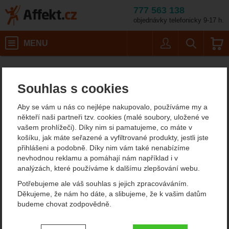
777 563 138
objednávky telefonicky 9-17 h.
Košík
MENU
Uživatel
Vyhledáván
Barva: blac
Potřeby na vaření
Kempingové nádobí
Termosky a láhve na pití
Termosky na jídlo
Affekt.cz
Kempování
Esbit Termoska na jídlo 0,75 l
Souhlas s cookies
Esbit Termoska na jídlo
Aby se vám u nás co nejlépe nakupovalo, používáme my a
0,75 l
někteří naši partneři tzv. cookies (malé soubory, uložené ve
vašem prohlížeči). Díky nim si pamatujeme, co máte v
košíku, jak máte seřazené a vyfiltrované produkty, jestli jste
přihlášeni a podobně. Díky nim vám také nenabízíme
Fotografie
nevhodnou reklamu a pomáhají nám například i v
analýzách, které používáme k dalšímu zlepšování webu.
Potřebujeme ale váš souhlas s jejich zpracováváním.
Děkujeme, že nám ho dáte, a slibujeme, že k vašim datům
budeme chovat zodpovědně.
Nastavení souhlasů s kategoriemi