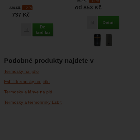
969
Kč
-12 %
otvorem pro snadnou...
l. Vnitřní vrstva Esbit...
od 853
Kč
839
Kč
-12 %
737
Kč
Detail
Porovnat
Do
Porovnat
košíku
Podobné produkty najdete v
Termosky na jídlo
Esbit Termosky na jídlo
Termosky a láhve na pití
Termosky a termohrnky Esbit