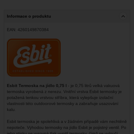
Informace o produktu
EAN:
4260149870384
Výrobce:
Esbit Termoska na jídlo 0,75 l
- je 0,75 litrů velká vakuová
termoska vyrobená z nerezu. Vnitřní vrstva Esbit termosky je
potažená tenkou vrstvou stříbra, která vylepšuje izolační
vlastnosti této outdoorové termosky a zabraňuje usazování
kalu.
Esbit termoska je spolehlivá a v žádném případě vám nechtěně
nepoteče. Výhodou termosky na jídlo Esbit je pojistný ventil. Po
jeho stisku se vyrovná tlak uvnitř termosky, čímž se vyloučí