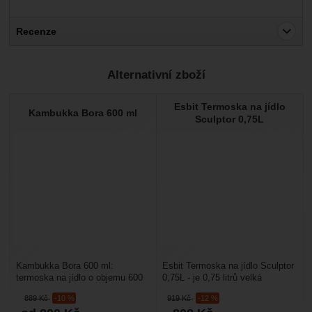
Recenze
Pro vkládání recenzí je nutné se přihlásit.
Alternativní zboží
Recenze
Esbit Termoska na jídlo
Nebyla přidána žádná recenze.
Kambukka Bora 600 ml
Sculptor 0,75L
Kambukka Bora 600 ml:
Esbit Termoska na jídlo Sculptor
termoska na jídlo o objemu 600
0,75L - je 0,75 litrů velká
ml vhodná do kanceláře, na
designově pěkně vyvedená
889
Kč
-10 %
919
Kč
-12 %
výlety či do kempu. Vnitřní...
termoska na jídlo....