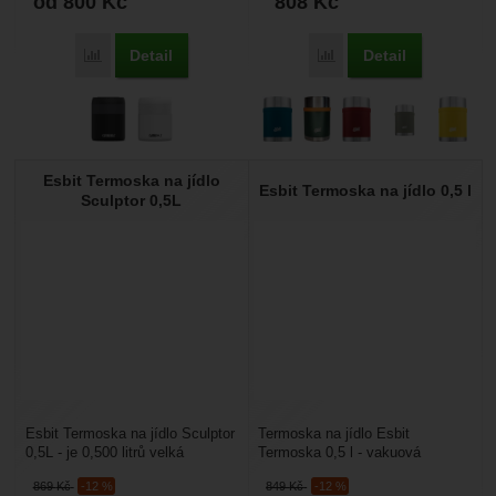
od 800
Kč
808
Kč
Detail
Detail
Porovnat
Porovnat
Esbit Termoska na jídlo
Esbit Termoska na jídlo 0,5 l
Sculptor 0,5L
Esbit Termoska na jídlo Sculptor
Termoska na jídlo Esbit
0,5L - je 0,500 litrů velká
Termoska 0,5 l - vakuová
designově pěkně vyvedená
termoska z nerezu o objemu 0,5
869
Kč
-12 %
849
Kč
-12 %
termoska na jídlo....
l. Vnitřní vrstva Esbit...