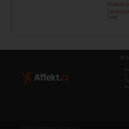
Turistické 
Turistické 
Grivel
O s
Bo
O 
Čl
M
© 2026 Outdoorový obchod s.r.o.