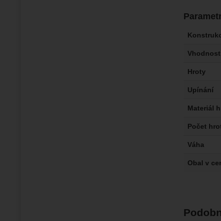
Paramet
Konstruk
Vhodnost
Hroty
Upínání
Materiál h
Počet hro
Váha
Obal v ce
Podobn