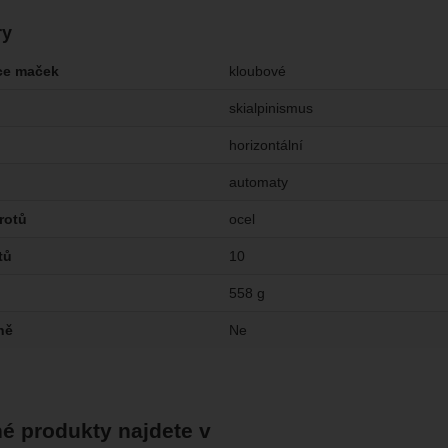
ry
ce maček
kloubové
skialpinismus
horizontální
automaty
rotů
ocel
tů
10
558 g
ně
Ne
é produkty najdete v