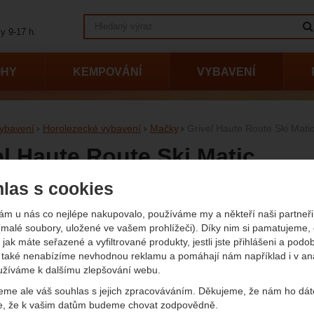
Vyhledávání
y 9-17 h.
OHY
KEMPOVÁNÍ
VYBAVENÍ
ybavení
Horolezecké vybavení
Mačky
Grivel Haute Route Ski Mati
el Haute Route Ski Matic
las s cookies
afie
Původn
3 750
ám u nás co nejlépe nakupovalo, používáme my a někteří naši partneři 
3 
(malé soubory, uložené ve vašem prohlížeči). Díky nim si pamatujeme,
 jak máte seřazené a vyfiltrované produkty, jestli jste přihlášeni a podo
(
(2 634
také nenabízíme nevhodnou reklamu a pomáhají nám například i v an
Dostup
Nedos
užíváme k dalšímu zlepšování webu.
eme ale váš souhlas s jejich zpracováváním. Děkujeme, že nám ho dát
e, že k vašim datům budeme chovat zodpovědně.