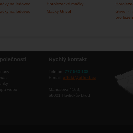
mačky na ledovec
Horolezecké mačky
Horoleze
mačky na ledovec
Mačky Grivel
Grivel - 
pro lezen
polečnosti
Rychlý kontakt
nusy
Telefon:
777 563 138
nás
E-mail:
affekt@affekt.cz
ánky
apa webu
Mánesova 4168,
58001 Havlíčkův Brod