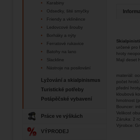
nejsme s
Karabiny
Odsedky, šité smyčky
Inform
Zo
Marketin
Friendy a vklíněnce
vhodné o
Ledovcové šrouby
Borháky a nýty
Skialpinis
Ferratové rukavice
určené pro l
Batohy na lano
hroty neopo
Slackline
Mají deset 
Nástroje na posilování
materiál: oce
Lyžování a skialpinismus
počet hrotů
přední hroty
Turistické potřeby
kloubová ko
Potápěčské vybavení
hmotnost (p
Bouncer: in
Velikost ob
Práce ve výškách
Záruka: 2 r
Výrobce: Gr
VÝPRODEJ