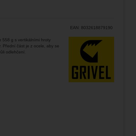
brazit
stran.
EAN:
8032618879190
Výrobce:
 558 g s vertikálními hroty
. Přední část je z ocele, aby se
ůli odlehčení.