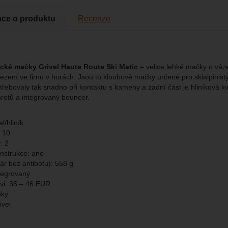
chopni identifikovat konkrétní uživatele našeho webu.
ace o produktu
Recenze
brazit
gové cookies používáme my nebo naši partneři, abychom vám mohli zo
bsahy nebo reklamy jak na našich stránkách, tak na stránkách třetích 
tické mačky Grivel Haute Route Ski Matic
– velice lehké mačky o váze
ezení ve firnu v horách. Jsou to kloubové mačky určené pro skialpinisty
třebovaly tak snadno při kontaktu s kameny a zadní část je hliníková kv
hrotů a integrovaný bouncer.
l/hliník
: 10
: 2
nstrukce: ano
ár bez antibotu): 558 g
tegrovaný
uvi: 35 – 46 EUR
oky
ivel