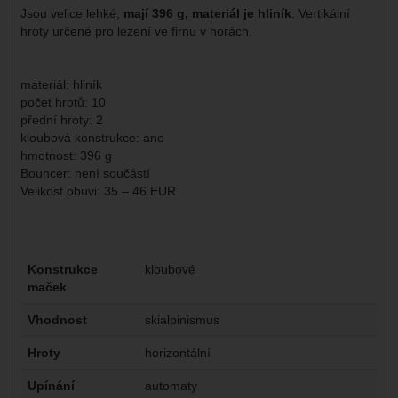
Jsou velice lehké,
mají 396 g, materiál je hliník
. Vertikální
hroty určené pro lezení ve firnu v horách.
materiál: hliník
počet hrotů: 10
přední hroty: 2
kloubová konstrukce: ano
hmotnost: 396 g
Bouncer: není součástí
Velikost obuvi: 35 – 46 EUR
Parametry
Konstrukce
kloubové
maček
Vhodnost
skialpinismus
Hroty
horizontální
Upínání
automaty