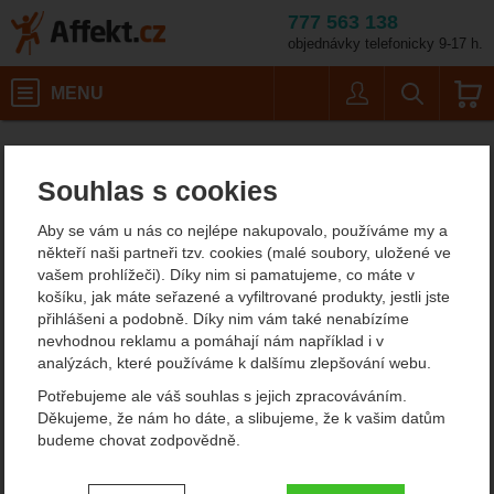
777 563 138
objednávky telefonicky 9-17 h.
Košík
MENU
Uživatel
Vyhledáván
Grivel Ski Race
Horolezecké vybavení
Affekt.cz
Vybavení
Mačky
Souhlas s cookies
Grivel Ski Race
Aby se vám u nás co nejlépe nakupovalo, používáme my a
někteří naši partneři tzv. cookies (malé soubory, uložené ve
vašem prohlížeči). Díky nim si pamatujeme, co máte v
Fotografie
ultralehké zboží
košíku, jak máte seřazené a vyfiltrované produkty, jestli jste
přihlášeni a podobně. Díky nim vám také nenabízíme
nevhodnou reklamu a pomáhají nám například i v
analýzách, které používáme k dalšímu zlepšování webu.
Potřebujeme ale váš souhlas s jejich zpracováváním.
Děkujeme, že nám ho dáte, a slibujeme, že k vašim datům
budeme chovat zodpovědně.
Nastavení souhlasů s kategoriemi