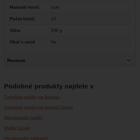
Materiál hrotů
ocel
Počet hrotů
10
Váha
396 g
Obal v ceně
Ne
Recenze
Pro vkládání recenzí je nutné se přihlásit.
Recenze
Podobné produkty najdete v
Nebyla přidána žádná recenze.
Turistické mačky na ledovec
Turistické mačky na ledovec Grivel
Horolezecké mačky
Mačky Grivel
Horolezecké vybavení