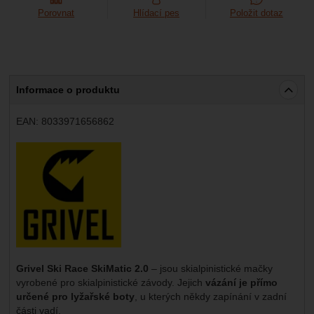
Marketingové
-
abychom vás neobtěžovali nevhodnou
Marketingové
návštěv a zdroje návštěv našich internetových stránek.
Porovnat
Hlídací pes
Položit dotaz
.
reklamou
Data získaná pomocí těchto cookies zpracováváme
Povoleno
souhrnně a anonymně, takže nejsme schopni identifikovat
konkrétní uživatele našeho webu.
Zobrazit
Marketingové cookies používáme my nebo naši partneři,
Informace o produktu
abychom vám mohli zobrazit vhodné obsahy nebo reklamy
jak na našich stránkách, tak na stránkách třetích stran.
EAN:
8033971656862
Výrobce:
Grivel Ski Race SkiMatic 2.0
– jsou skialpinistické mačky
vyrobené pro skialpinistické závody. Jejich
vázání je přímo
určené pro lyžařské boty
, u kterých někdy zapínání v zadní
části vadí.