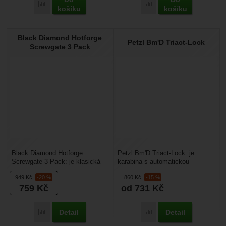
Porovnat
Porovnat
košíku
košíku
Black Diamond Hotforge
Petzl Bm'D Triact-Lock
Screwgate 3 Pack
Black Diamond Hotforge
Petzl Bm'D Triact-Lock: je
Screwgate 3 Pack: je klasická
karabina s automatickou
déčková horolezecká karabina
třípolohovou pojistkou vhodná
949
Kč
-20 %
860
Kč
-15 %
se šroubovací pojistkou....
pro jištění během prací...
759
Kč
od 731
Kč
Detail
Detail
Porovnat
Porovnat