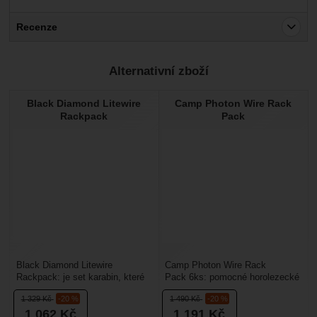
Recenze
Pro vkládání recenzí je nutné se přihlásit.
Alternativní zboží
Recenze
Black Diamond Litewire
Camp Photon Wire Rack
Nebyla přidána žádná recenze.
Rackpack
Pack
Black Diamond Litewire
Camp Photon Wire Rack
Rackpack: je set karabin, které
Pack 6ks: pomocné horolezecké
jsou barevně odlišené. Využijete
karabiny klasické velikosti, se
1 329
Kč
-20 %
1 490
Kč
-20 %
je jako pomocné...
kterou se dobře manipuluje....
1 062
Kč
1 191
Kč