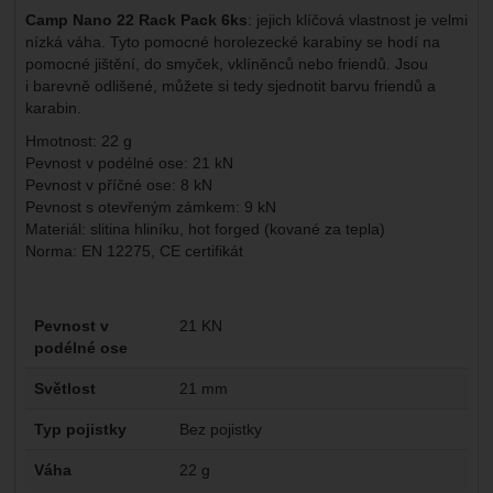
Camp Nano 22 Rack Pack 6ks
: jejich klíčová vlastnost je velmi
nízká váha. Tyto pomocné horolezecké karabiny se hodí na
pomocné jištění, do smyček, vklíněnců nebo friendů. Jsou
i barevně odlišené, můžete si tedy sjednotit barvu friendů a
karabin.
Hmotnost: 22 g
Pevnost v podélné ose: 21 kN
Pevnost v příčné ose: 8 kN
Pevnost s otevřeným zámkem: 9 kN
Materiál: slitina hliníku, hot forged (kované za tepla)
Norma: EN 12275, CE certifikát
Parametry
Pevnost v
21 KN
podélné ose
Světlost
21 mm
Typ pojistky
Bez pojistky
Váha
22 g