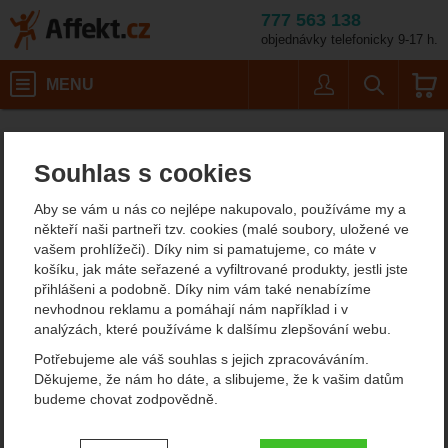
777 563 138
objednávky telefonicky 9-17 h.
Košík
MENU
Uživatel
Vyhledáván
Camp Nano 22 Rack Pack 6ks
Horolezecké vybavení
Karabiny
Affekt.cz
Vybavení
D karabiny
Souhlas s cookies
Camp Nano 22 Rack Pack
Aby se vám u nás co nejlépe nakupovalo, používáme my a
6ks
někteří naši partneři tzv. cookies (malé soubory, uložené ve
vašem prohlížeči). Díky nim si pamatujeme, co máte v
košíku, jak máte seřazené a vyfiltrované produkty, jestli jste
přihlášeni a podobně. Díky nim vám také nenabízíme
Fotografie
ultralehké zboží
nevhodnou reklamu a pomáhají nám například i v
analýzách, které používáme k dalšímu zlepšování webu.
Potřebujeme ale váš souhlas s jejich zpracováváním.
Děkujeme, že nám ho dáte, a slibujeme, že k vašim datům
budeme chovat zodpovědně.
Nastavení souhlasů s kategoriemi