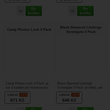
Do
Do
Porovnat
Porovnat
košíku
košíku
Black Diamond Liteforge
Camp Photon Lock 3 Pack
Screwgate 3 Pack
Camp Photon Lock 3 Pack: je
Black Diamond Liteforge
set 3 karabin pro horolezectví.
Screwgate 3 Pack: je lehká, ale
Velmi pěkně navržená
zároveň klasická déčková
1 090
Kč
-20 %
1 059
Kč
-20 %
šroubovací horolezecká...
horolezecká karabina...
871
Kč
846
Kč
Do
Do