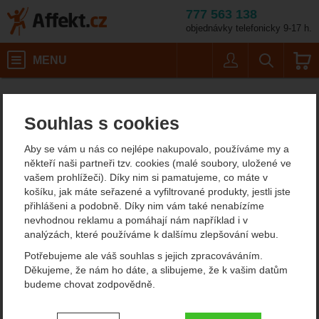
777 563 138
objednávky telefonicky 9-17 h.
Košík
MENU
Uživatel
Vyhledáván
Délka: 160 cm
Lyžování a skialpinismus
Lyžařské hůlky
Běžecké hole
Affekt.cz
Vybavení
Leki CC 450 652418012
Souhlas s cookies
Leki CC 450 652418012
Aby se vám u nás co nejlépe nakupovalo, používáme my a
hole na běžky
někteří naši partneři tzv. cookies (malé soubory, uložené ve
vašem prohlížeči). Díky nim si pamatujeme, co máte v
košíku, jak máte seřazené a vyfiltrované produkty, jestli jste
přihlášeni a podobně. Díky nim vám také nenabízíme
Fotografie
doporučujeme!
nevhodnou reklamu a pomáhají nám například i v
analýzách, které používáme k dalšímu zlepšování webu.
Potřebujeme ale váš souhlas s jejich zpracováváním.
Děkujeme, že nám ho dáte, a slibujeme, že k vašim datům
budeme chovat zodpovědně.
Nastavení souhlasů s kategoriemi