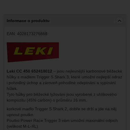
Informace o produktu
EAN:
4028173276868
Výrobce:
Leki CC 450 652418012
– jsou nejlevnější karbonové běžecké
hůlky s madlem Trigger S Shark 3, které umožní nejlepší odraz
i pohodlný úchop a zároveň pohodlné odepínání a vypínání
hůlek.
Tyto hůlky pro běžecké lyžování jsou vyrobené z uhlíkového
kompozitu (45% carbon) o průměru 16 mm.
korkové madlo Trigger S Shark 2, dobře se drží a jde na něj
upnout poutko.
Poutko Power Race Trigger 3 vám umožní maximální odpich
(velikost M-L-XL)