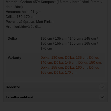
Materiál: Carbon 45% Komposit (16 mm v horní části, 9 mm v
dolní části)
Hmotnost hole: 91 g/m
Délka: 130-170 cm
Povrchová úprava: Matt Finish
Hrot: karbidová špička
Parametry
Délka
130 cm / 135 cm / 140 cm / 145 cm /
150 cm / 155 cm / 160 cm / 165 cm /
170 cm
Varianty
Délka: 130 cm
Délka: 135 cm
Délka:
140 cm
Délka: 145 cm
Délka: 150 cm
Délka: 155 cm
Délka: 160 cm
Délka:
165 cm
Délka: 170 cm
Recenze
Pro vkládání recenzí je nutné se přihlásit.
Tabulky velikostí
Recenze