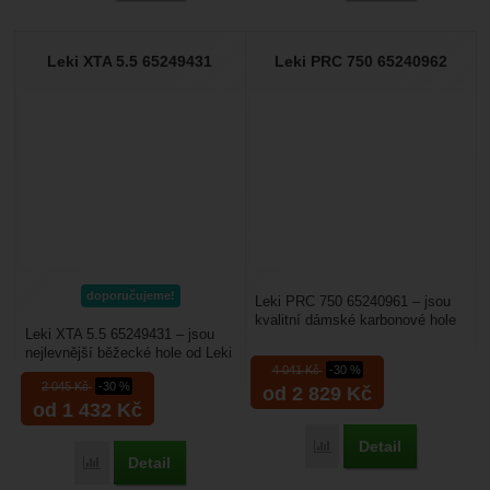
Leki XTA 5.5 65249431
Leki PRC 750 65240962
doporučujeme!
Leki PRC 750 65240961 – jsou
kvalitní dámské karbonové hole
Leki XTA 5.5 65249431 – jsou
na běžky určené pro sportovně
nejlevnější běžecké hole od Leki
orientované...
4 041
Kč
-30 %
s madlem Trigger S Shark 3. To
2 045
Kč
-30 %
od 2 829
Kč
zvyšuje...
od 1 432
Kč
Detail
Porovnat
Detail
Porovnat