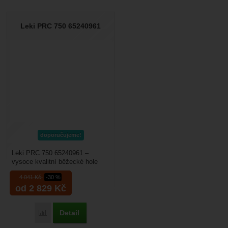
Leki PRC 750 65240961
doporučujeme!
Leki PRC 750 65240961 –
vysoce kvalitní běžecké hole
určené pro sportovně
4 041
Kč
-30 %
orientované lyžaře s madlem...
od 2 829
Kč
Detail
Porovnat