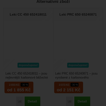
Alternativní zboží
Nebyla přidána žádná recenze.
Leki CC 450 652418011
Leki PRC 650 65240871
doporučujeme!
doporučujeme!
Leki CC 450 652418011 – jsou
Leki PRC 650 65240871 – jsou
nejlevnější karbonové běžecké
vyrobené z karbonového
hůlky s madlem Trigger S Shark
kompozitu. Jsou to vysoce
2 650
Kč
-30 %
3 073
Kč
-30 %
3, které umožní...
kvalitní běžecké hole určené...
od 1 855
Kč
od 2 151
Kč
Detail
Detail
Porovnat
Porovnat