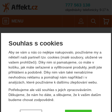
777 563 138
objednávky telefonicky 9-17 h.
Košík
MENU
Uživatel
Vyhledáván
Lyofood Exotic pleasure
Potřeby na vaření
Affekt.cz
Kempování
Expediční jídlo
Souhlas s cookies
Lyofood Exotic pleasure
Aby se vám u nás co nejlépe nakupovalo, používáme my a
expediční strava
někteří naši partneři tzv. cookies (malé soubory, uložené ve
vašem prohlížeči). Díky nim si pamatujeme, co máte v
košíku, jak máte seřazené a vyfiltrované produkty, jestli jste
přihlášeni a podobně. Díky nim vám také nenabízíme
Fotografie
nevhodnou reklamu a pomáhají nám například i v
analýzách, které používáme k dalšímu zlepšování webu.
Potřebujeme ale váš souhlas s jejich zpracováváním.
Děkujeme, že nám ho dáte, a slibujeme, že k vašim datům
budeme chovat zodpovědně.
Nastavení souhlasů s kategoriemi