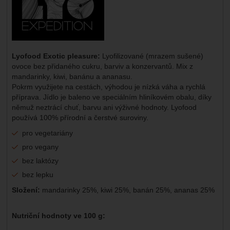
Lyofood Exotic pleasure:
Lyofilizované (mrazem sušené)
ovoce bez přidaného cukru, barviv a konzervantů.
Mix z
mandarinky, kiwi, banánu a ananasu.
Pokrm využijete na cestách, výhodou je nízká váha a rychlá
příprava. Jídlo je baleno ve speciálním hliníkovém obalu, díky
němuž neztrácí chuť, barvu ani výživné hodnoty. Lyofood
používá 100% přírodní a čerstvé suroviny.
pro vegetariány
pro vegany
bez laktózy
bez lepku
Složení:
mandarinky 25%, kiwi 25%, banán 25%, ananas 25%
Nutriční hodnoty ve 100 g: