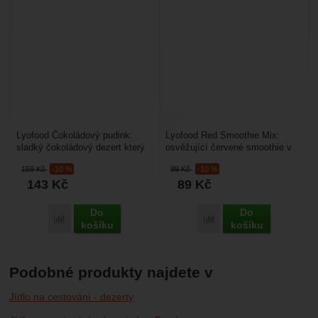
Lyofood Čokoládový pudink:
Lyofood Red Smoothie Mix:
sladký čokoládový dezert který
osvěžující červené smoothie v
si můžete vychutnat
kombinaci jahod, rybízu a
159
Kč
-10 %
99
Kč
-10 %
kdekoliv. Pokrm využijete...
červené řepy. V balení...
143
Kč
89
Kč
Do
Do
Porovnat
Porovnat
košíku
košíku
Podobné produkty najdete v
Jídlo na cestování - dezerty