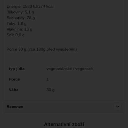
Energie: 1580 kJ/374 kcal
Bílkoviny: 5,1 g
Sacharidy: 78 g
Tuky: 1,8 g
Vláknina: 13 g
Soli: 0,0 g
Porce 30 g (cca 180g před vysušením)
Parametry
typ jídla
vegetariánské / veganské
Porce
1
Váha
30 g
Recenze
Pro vkládání recenzí je nutné se přihlásit.
Alternativní zboží
Recenze