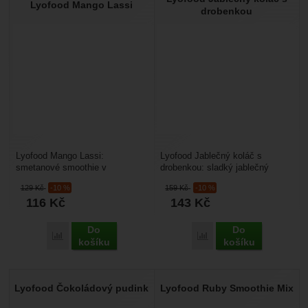
Lyofood Mango Lassi
drobenkou
Lyofood Mango Lassi:
Lyofood Jablečný koláč s
smetanové smoothie v
drobenkou: sladký jablečný
kombinaci řeckého jogurtu a
dezert, který si můžete
129
Kč
-10 %
159
Kč
-10 %
mangového pyré. V balení
vychutnat kdekoliv. Stačí...
116
Kč
143
Kč
nejsou...
Do
Do
Porovnat
Porovnat
košíku
košíku
Lyofood Čokoládový pudink
Lyofood Ruby Smoothie Mix