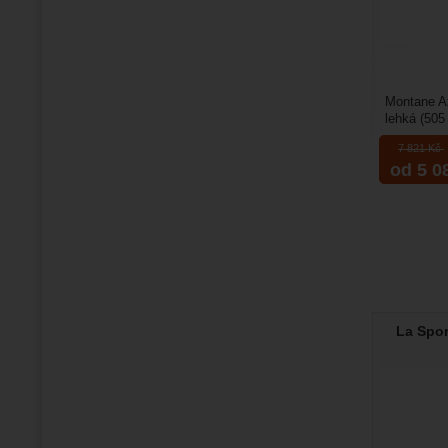
Montane Ax
lehká (505
husím peří
7 821
Kč
od 5 0
La Spor