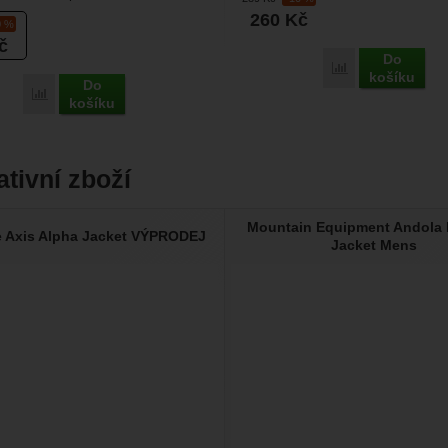
k (například...
260
Kč
0 %
č
Do
Porovnat
košíku
Do
Porovnat
košíku
ativní zboží
Mountain Equipment Andola
 Axis Alpha Jacket VÝPRODEJ
Jacket Mens