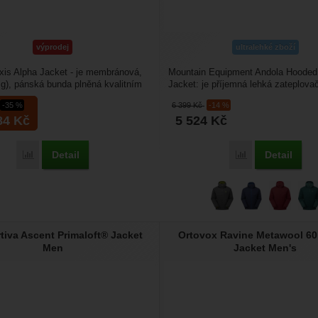
výprodej
ultralehké zboží
is Alpha Jacket - je membránová,
Mountain Equipment Andola Hoode
 g), pánská bunda plněná kvalitním
Jacket: je příjemná lehká zateplova
m....
využívá vlněnou izolaci...
-35 %
6 399
Kč
-14 %
84
Kč
5 524
Kč
Detail
Detail
Porovnat
Porovnat
tiva Ascent Primaloft® Jacket
Ortovox Ravine Metawool 60
Men
Jacket Men's