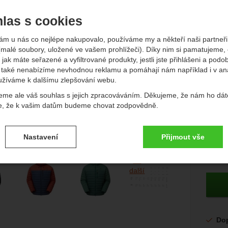
las s cookies
edchozí
násl
ám u nás co nejlépe nakupovalo, používáme my a někteří naši partneři 
(malé soubory, uložené ve vašem prohlížeči). Díky nim si pamatujeme,
 jak máte seřazené a vyfiltrované produkty, jestli jste přihlášeni a podo
také nenabízíme nevhodnou reklamu a pomáhají nám například i v an
užíváme k dalšímu zlepšování webu.
eme ale váš souhlas s jejich zpracováváním. Děkujeme, že nám ho dát
e, že k vašim datům budeme chovat zodpovědně.
Původn
6 199
vení souhlasů s kategoriemi cookies
5 
Nastavení
Přijmout vše
(
4 354,
.
ké
-
bez těchto cookies náš web nebude fungovat
ické
Dostup
Extern
AKTIVNÍ
afie
+3
další
brazit
é cookies umožňují váš průchod nákupním košíkem, porovnávání prod
zbytné funkce.
ční a rozšířené funkce
-
abyste nemuseli vše nastavovat znovu a aby
renční a rozšířené funkce
.
li spojit např. pomocí chatu
eno
Do