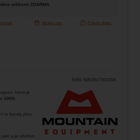
měna velikosti ZDARMA
žeme si
ožní
orovnat
Hlídací pes
Položit dotaz
.
epšovat
ampaní.
ránek.
že
EAN:
5053817303258
brazit
Výrobce:
apucí, která je
stran.
ze
100%
ení to bunda přes
 peří a je ošetřen