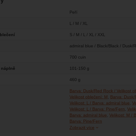
ry
Peří
L / M / XL
oblečení
S / M / L / XL / XXL
admiral blue / Black/Black / Dusk/
700 cuin
 náplně
101-150 g
460 g
Barva: Dusk/Red Rock / Velikost ob
Velikost oblečení: M
Barva: Dusk/R
Velikost: L / Barva: admiral blue
Ve
Velikost: L / Barva: Pine/Fern
Veli
Barva: admiral blue
Velikost: M / 
Velikost: M / Barv
Velikost: XL / Bar
Velikost: XL / Bar
Velikost: XL / Bar
Velikost: XL / Bar
Barva: Pine/Fern
Zobrazit více