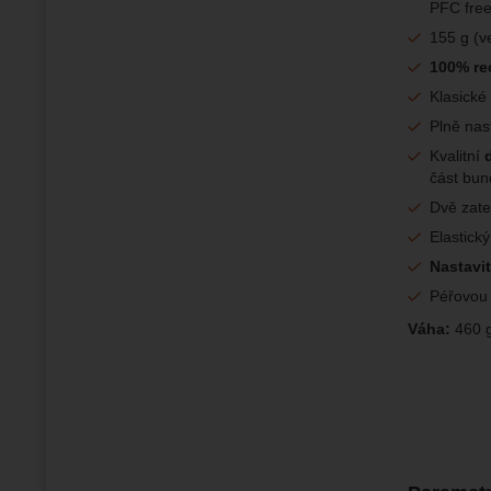
PFC fre
155 g (v
100% re
Klasické
Plně nas
Kvalitní
část bun
Dvě zate
Elastick
Nastavi
Péřovou
Váha:
460 