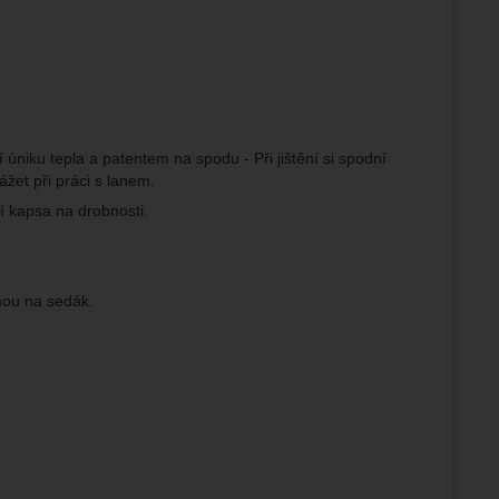
 úniku tepla a patentem na spodu - Při jištění si spodní
žet při práci s lanem.
í kapsa na drobnosti.
nou na sedák.