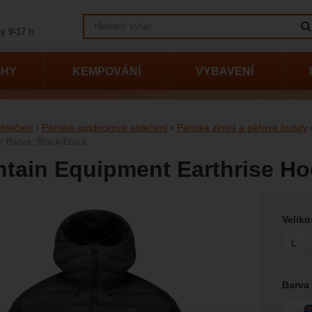
Vyhledávání
y 9-17 h.
OHY
KEMPOVÁNÍ
VYBAVENÍ
blečení
Pánské outdoorové oblečení
Pánské zimní a péřové bundy
 / Barva: Black/Black
tain Equipment Earthrise Ho
Vyberte
afie
Veliko
L
Barva