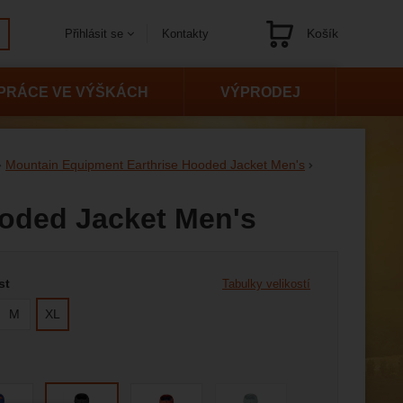
Košík
Kontakty
Přihlásit se
Navigace
PRÁCE VE VÝŠKÁCH
VÝPRODEJ
Mountain Equipment Earthrise Hooded Jacket Men's
oded Jacket Men's
 variantu
st
Tabulky velikostí
M
XL