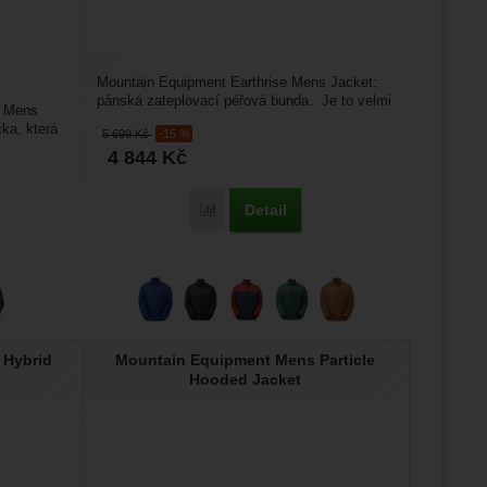
Mountain Equipment Earthrise Mens Jacket:
pánská zateplovací péřová bunda. Je to velmi
d Mens
lehká (440 g)...
čka, která
5 699
Kč
-15 %
4 844
Kč
Detail
Porovnat
 Hybrid
Mountain Equipment Mens Particle
Hooded Jacket