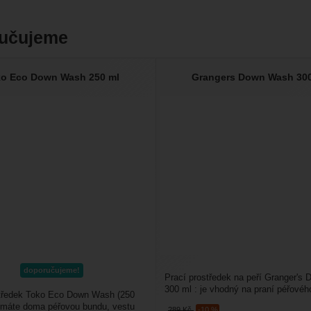
učujeme
o Eco Down Wash 250 ml
Grangers Down Wash 30
doporučujeme!
Prací prostředek na peří Granger's
300 ml : je vhodný na praní péřovéh
středek Toko Eco Down Wash (250
a péřových...
 máte doma péřovou bundu, vestu
289
Kč
-10 %