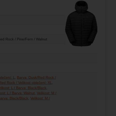
Red Rock / Pine/Fern / Walnut
lečení: L
Barva: Dusk/Red Rock /
ed Rock / Velikost oblečení: XL
likost: L / Barva: Black/Black
kost: L / Barva: Walnut
Velikost: M /
Barva: Black/Black
Velikost: M /
a: Walnut
va: admiral blue
va: Black/Black
va: Pine/Fern
va: Walnut