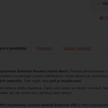
Vý
brazit
to cookies vám práci s naším webem dokážeme ještě zpříjemnit. Doká
vat vaše nastavení, mohou vám pomoci s vyplňováním formulářů, um
P
cké
-
abychom věděli, jak se na webu chováte, a mohli náš web dále zl
tické
azit služby jako je chat a podobně.
eno
brazit
kies nám umožňují měření výkonu našeho webu i našich reklamních k
omocí určujeme počet návštěv a zdroje návštěv našich internetových st
.
ngové
-
abychom vás neobtěžovali nevhodnou reklamou
tingové
ace o produktu
Recenze
Tabulky velikostí
kaná pomocí těchto cookies zpracováváme souhrnně a anonymně, tak
eno
chopni identifikovat konkrétní uživatele našeho webu.
brazit
gové cookies používáme my nebo naši partneři, abychom vám mohli zo
quipment Earthrise Hooded Jacket Men's:
Pánská péřová bunda s k
bsahy nebo reklamy jak na našich stránkách, tak na stránkách třetích 
ohledem na ekologii a trvalou udržitelnost. Vrchní tkanina je vyrobená 
ých materiálů
. Také náplň, tedy
peří je recyklované
.
mi lehká a dobře sbalitelná. Zajistí vám izolaci ve městě i v horách. N
alitní zip, ale chrání krk a týl hlavy před větrem.
00% recyklovaný svrchní materiál Earthrise 20D
je lehký nepropouští