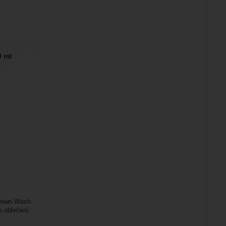
0 ml
 Down Wash
o oblečení