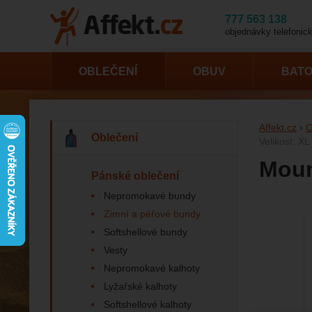
777 563 138
objednávky telefonick
OBLEČENÍ
OBUV
BAT
Affekt.cz
O
Oblečení
Velikost: XL
Moun
Pánské oblečení
Nepromokavé bundy
Zimní a péřové bundy
Fotogr
Softshellové bundy
Vesty
Nepromokavé kalhoty
Lyžařské kalhoty
Softshellové kalhoty