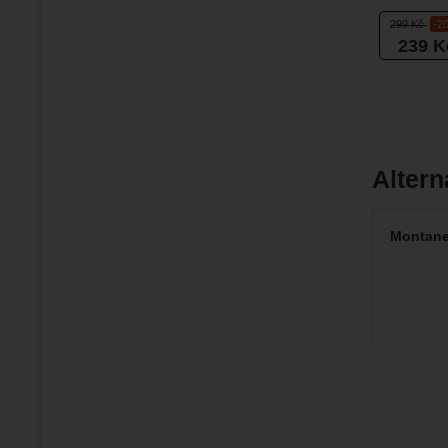
nebo spacá
299
Kč
-2
239
K
Altern
Montane