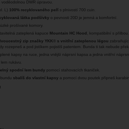
e voděodolnou DWR úpravou.
el. L)
100% recyklovaného peří
s plnivostí 700 cuin.
cyklovaná látka podšívky
o pevnosti 20D je jemná a komfortní.
 úzké prošívané komory.
tavitelná zateplená kapuce
Mountain HC Hood
, kompatibilní s přilbou.
dvoucestný zip značky YKK
®
s vnitřní zateplenou légou
zabraňující
dy rozepneš a pod jistíkem pojistíš patentem. Bunda ti tak nebude překá
plené kapsy na ruce, jedna vnější náprsní kapsa a jedna vnitřní náprsn
ý lem rukávu.
telný spodní lem bundy
pomocí stahovacích tkaniček.
 bundu
sbalíš do vlastní kapsy
a pomocí dvou poutek připneš karabi
g