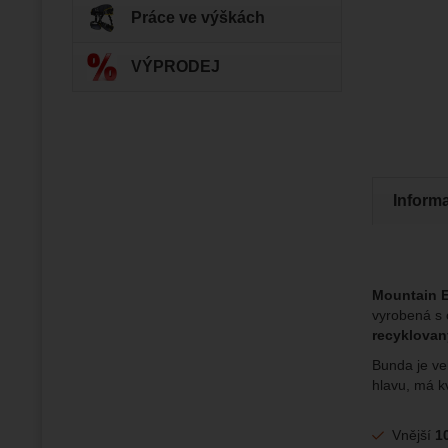
Práce ve výškách
Zo
Díky těm
VÝPRODEJ
zapamato
Analyti
Analy
nám zobr
Povol
Zo
Tyto coo
Jejich p
Marketi
Marke
Inform
Data zís
Povol
nejsme s
Zo
Marketin
Mountain E
vhodné o
vyrobená s 
recyklovan
Bunda je vel
hlavu, má kv
Vnější
1