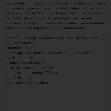
pánské funkční tričko vyrobené z kombinace chladivých vláken
a přírodní vlny merino. Tričko má chladivý efekt, hodí se na
různé sportovní aktivity v horkých dnech. Má mírně delší střih.
Jednotlivá vlákna mají
jádro z polyamidu pro zvýšení
životnosti
a dále jsou opletena
merino vlnou (nezapáchá ani
při delším použitím)
a
tencelem (chladivý efekt)
.
Materiál: 52 % virgin wool (MERINO) + 33 % lyocell (Tencel™)
+ 15 % polyamide
Hmotnost: 106 g
technologie Corespun© od Südwolle Group pro zvýšenou
stabilitu materiálu
chladivý materiál tencel®
lehký, rychleschnoucí materiál
jemné vlákno o tloušťce 17,5 mikronu
dlouhá životnost
udržitelně vyráběná vlákna