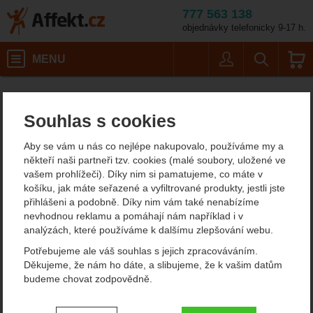
777 563 138
objednávky telefonicky 9-17 h.
Košík
MENU
Uživatel
Vyhledáván
Pánské outdoorové oblečení
Pánské termoprádlo
Pánská funkční trička
Affekt.cz
Oblečení
Velikost: XL / B
Souhlas s cookies
Ortovox 120 Cool Tec Fast Upward T-Shirt Men's
Ortovox 120 Cool Tec Fast
Aby se vám u nás co nejlépe nakupovalo, používáme my a
někteří naši partneři tzv. cookies (malé soubory, uložené ve
Upward T-Shirt Men's
vašem prohlížeči). Díky nim si pamatujeme, co máte v
košíku, jak máte seřazené a vyfiltrované produkty, jestli jste
sportovní triko
přihlášeni a podobně. Díky nim vám také nenabízíme
nevhodnou reklamu a pomáhají nám například i v
analýzách, které používáme k dalšímu zlepšování webu.
5
Potřebujeme ale váš souhlas s jejich zpracováváním.
Fotografie
Děkujeme, že nám ho dáte, a slibujeme, že k vašim datům
budeme chovat zodpovědně.
Nastavení souhlasů s kategoriemi