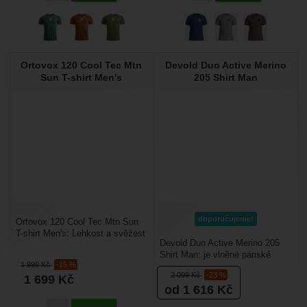
Ortovox 120 Cool Tec Mtn
Devold Duo Active Merino
Sun T-shirt Men's
205 Shirt Man
doporučujeme!
Ortovox 120 Cool Tec Mtn Sun
T-shirt Men's: Lehkost a svěžest
Devold Duo Active Merino 205
pro letní vrcholy. Pánské tričko
Shirt Man: je vlněné pánské
120 Cool...
1 999
Kč
-15 %
funkční tričko, je vyrobené z
2 099
Kč
-23 %
1 699
Kč
kombinace merino...
od 1 616
Kč