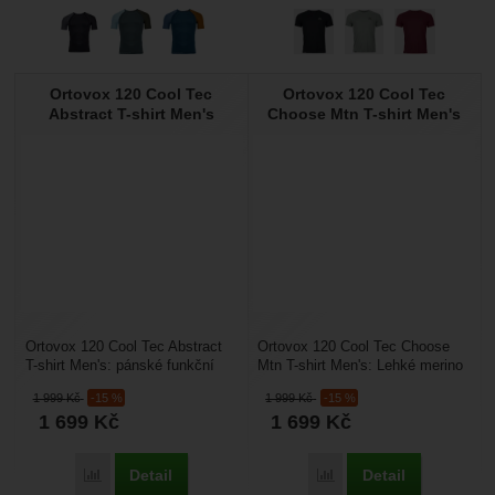
Ortovox 120 Cool Tec
Ortovox 120 Cool Tec
Abstract T-shirt Men's
Choose Mtn T-shirt Men's
Ortovox 120 Cool Tec Abstract
Ortovox 120 Cool Tec Choose
T-shirt Men's: pánské funkční
Mtn T-shirt Men's: Lehké merino
tričko s chladícím efektem
pro horké dny v horách.Tričko
1 999
Kč
-15 %
1 999
Kč
-15 %
vhodné na horké...
120 Cool Tec...
1 699
Kč
1 699
Kč
Detail
Detail
Porovnat
Porovnat