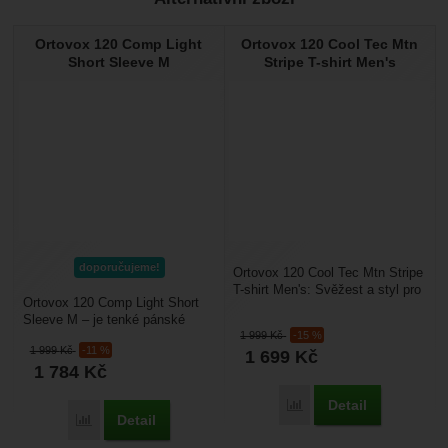
Ověřený zákazník
10. 7. 2025 10:07
Ortovox 120 Comp Light
Ortovox 120 Cool Tec Mtn
Lehké
Short Sleeve M
Stripe T-shirt Men's
Příjemný materiál
Dobře vypadá
doporučujeme!
Ortovox 120 Cool Tec Mtn Stripe
T-shirt Men's: Svěžest a styl pro
Ortovox 120 Comp Light Short
letní horské výpravy. Pánské
Sleeve M – je tenké pánské
tričko...
1 999
Kč
-15 %
merino tričko s krátkým rukávem
1 999
Kč
-11 %
1 699
Kč
určené pro aktivní...
1 784
Kč
Detail
Porovnat
Detail
Porovnat