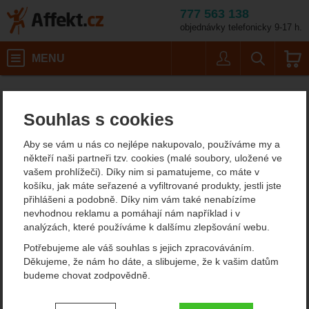
777 563 138
objednávky telefonicky 9-17 h.
Košík
MENU
Uživatel
Vyhledáván
Barva: anthracit
Pracovní karabiny
Duralové karabiny
Affekt.cz
Práce ve výškách
Rock Empire AL 2T
Souhlas s cookies
Rock Empire AL 2T
Aby se vám u nás co nejlépe nakupovalo, používáme my a
někteří naši partneři tzv. cookies (malé soubory, uložené ve
vašem prohlížeči). Díky nim si pamatujeme, co máte v
Fotografie
košíku, jak máte seřazené a vyfiltrované produkty, jestli jste
přihlášeni a podobně. Díky nim vám také nenabízíme
nevhodnou reklamu a pomáhají nám například i v
analýzách, které používáme k dalšímu zlepšování webu.
Potřebujeme ale váš souhlas s jejich zpracováváním.
Děkujeme, že nám ho dáte, a slibujeme, že k vašim datům
budeme chovat zodpovědně.
Nastavení souhlasů s kategoriemi