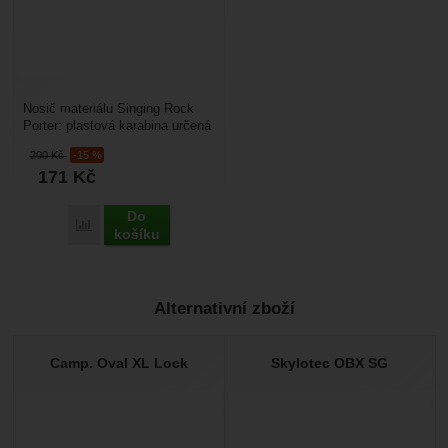
Nosič materiálu Singing Rock
Porter: plastová karabina určená
pro připnutí pracovního vybavení
200
Kč
-15 %
nebo nářadí...
171
Kč
Do
Porovnat
košíku
Alternativní zboží
Camp. Oval XL Lock
Skylotec OBX SG