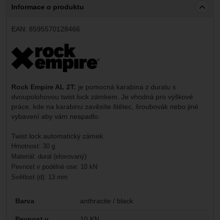
Informace o produktu
EAN:
8595570128466
Výrobce:
Rock Empire AL 2T:
je pomocná karabina z duralu s
dvoupolohovou twist lock zámkem. Je vhodná pro výškové
práce, kde na karabinu zavěsíte štětec, šroubovák nebo jiné
vybavení aby vám nespadlo.
Twist lock automatický zámek
Hmotnost: 30 g
Materiál: dural (eloxovaný)
Pevnost v podélné ose: 10 kN
Světlost (d): 13 mm
Parametry
Barva
anthracite / black
Pevnost v
10 KN