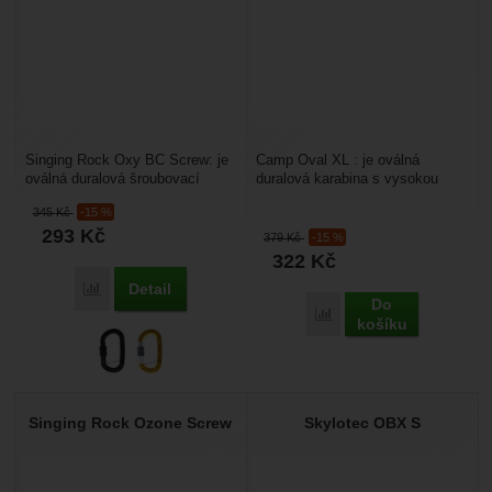
Singing Rock Oxy BC Screw: je
Camp Oval XL : je oválná
oválná duralová šroubovací
duralová karabina s vysokou
karabina s přepážkou proti
nosností 28 KN bez pojistky. Je
345
Kč
-15 %
otočení, která se...
vhodná pro pracovní...
293
Kč
379
Kč
-15 %
322
Kč
Detail
Porovnat
Do
Porovnat
košíku
Singing Rock Ozone Screw
Skylotec OBX S