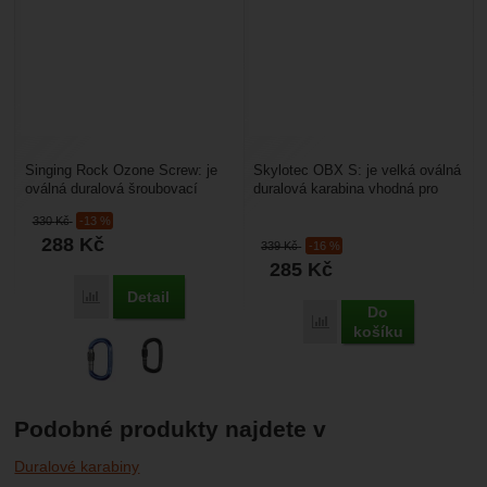
Singing Rock Ozone Screw: je
Skylotec OBX S: je velká oválná
oválná duralová šroubovací
duralová karabina vhodná pro
karabina vhodná pro horolezectví
horolezectví nebo výškové
330
Kč
-13 %
nebo výškové...
práce. Je bez...
288
Kč
339
Kč
-16 %
285
Kč
Detail
Porovnat
Do
Porovnat
košíku
Podobné produkty najdete v
Duralové karabiny