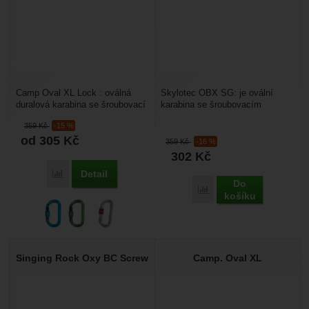
Camp Oval XL Lock : oválná
Skylotec OBX SG: je ovální
duralová karabina se šroubovací
karabina se šroubovacím
pojistkou vhodná pro pracovní
zámkem. Hodí se pro technické
359
Kč
-15 %
využití, jeskyňařinu...
lezení, alpinismu, speleologii....
od 305
Kč
359
Kč
-16 %
302
Kč
Detail
Porovnat
Do
Porovnat
košíku
Singing Rock Oxy BC Screw
Camp. Oval XL