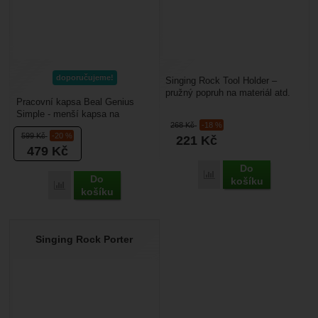
doporučujeme!
Singing Rock Tool Holder –
pružný popruh na materiál atd.
Pracovní kapsa Beal Genius
při výškových pracích. Je
Simple - menší kapsa na
vhodný pro připoutání...
268
Kč
-18 %
pracovní vybavení lze snadno
599
Kč
-20 %
221
Kč
připojit k sedáku. Závírání...
479
Kč
Do
Porovnat
Do
košíku
Porovnat
košíku
Singing Rock Porter