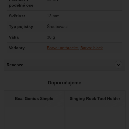
podélné ose
Světlost
13 mm
Typ pojistky
Šroubovací
Váha
30 g
Varianty
Barva: anthracite
Barva: black
Recenze
Pro vkládání recenzí je nutné se přihlásit.
Doporučujeme
Recenze
Nebyla přidána žádná recenze.
Beal Genius Simple
Singing Rock Tool Holder