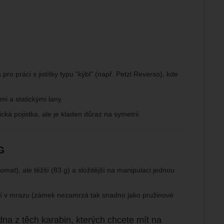
pro práci s jistítky typu "kýbl" (např. Petzl Reverso), kde
i a statickými lany.
á pojistka, ale je kladen důraz na symetrii.
G
at), ale těžší (83 g) a složitější na manipulaci jednou
jší v mrazu (zámek nezamrzá tak snadno jako pružinové
na z těch karabin, kterých chcete mít na