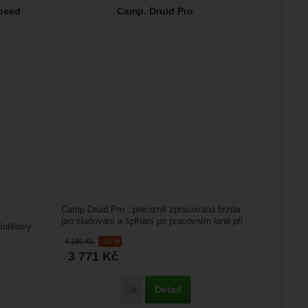
Speed
Camp. Druid Pro
Camp Druid Pro : precizně zpracovaná brzda
pro slaňování a šplhání po pracovním laně při
lotělový
práci ve výškách....
4 190
Kč
-10 %
3 771
Kč
Detail
Porovnat