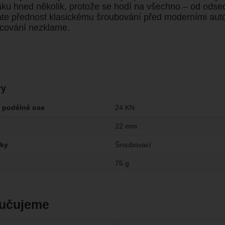
ku hned několik, protože se hodí na všechno – od odse
te přednost klasickému šroubování před moderními auto
cování nezklame.
ry
 podélné ose
24 KN
22 mm
tky
Šroubovací
75 g
učujeme