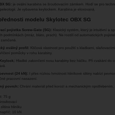
OBX SG:
je
ovální karabina se šroubovacím zámkem.
Hodí se pro techni
speleologii. Je vybavena keylockem. Karabina je eloxovaná.
brazit
to cookies vám práci s naším webem dokážeme ještě zpříjemnit. Doká
vat vaše nastavení, mohou vám pomoci s vyplňováním formulářů, um
 přednosti modelu Skylotec OBX SG
cké
-
abychom věděli, jak se na webu chováte, a mohli náš web dále zl
tické
azit služby jako je chat a podobně.
eno
ací pojistka Screw-Gate (SG):
Klasický systém, který je intuitivní a spo
h podmínkách (mráz, bláto, prach). Na rozdíl od automatických pojiste
a zamčená.
brazit
kies nám umožňují měření výkonu našeho webu i našich reklamních k
omocí určujeme počet návštěv a zdroje návštěv našich internetových st
ký oválný profil:
Klíčová vlastnost pro použití s kladkami, slaňovacím
.
ngové
-
abychom vás neobtěžovali nevhodnou reklamou
tingové
kaná pomocí těchto cookies zpracováváme souhrnně a anonymně, tak
zpříčení pomůcky v rohu karabiny.
eno
chopni identifikovat konkrétní uživatele našeho webu.
Keylock:
Hladké zakončení nosu karabiny bez háčku. Při cvakání do o
ává.
brazit
gové cookies používáme my nebo naši partneři, abychom vám mohli zo
pevnost (24 kN):
I přes nízkou hmotnost hliníkové slitiny nabízí pevno
bsahy nebo reklamy jak na našich stránkách, tak na stránkách třetích 
čné pracovní nasazení.
ný povrch:
Chrání materiál před korozí a mechanickým opotřebením,
: 75 g
šroubovací
slitina hliníku
napříč: 10 kN