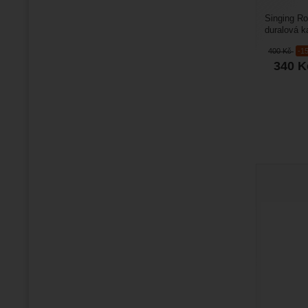
Singing Ro
duralová k
triple lock..
400
Kč
-1
340
K