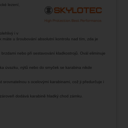
Výrobce:
cké lezení,
žeme si
ožní
.
epšovat
lehlivý i v
k máte u šroubování absolutní kontrolu nad tím, zda je
ampaní.
ránek.
i brzdami nebo při sestavování kladkostrojů. Ovál eliminuje
že
ka úvazku, nýtů nebo do smyček se karabina nikde
brazit
st srovnatelnou s ocelovými karabinami, což ji předurčuje i
stran.
 zároveň dodává karabině hladký chod zámku.