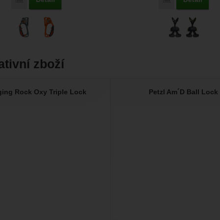
ativní zboží
ging Rock Oxy Triple Lock
Petzl Am´D Ball Lock