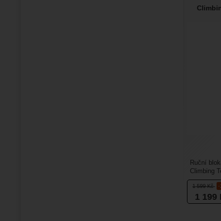
Climbi
Ruční blok
Climbing T
ruční bloka
1 599
Kč
1 199