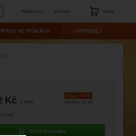
Košík
Kontakty
Přihlásit se
Navigace
PRÁCE VE VÝŠKÁCH
VÝPRODEJ
BX SG
í cena:
č
Sleva:
-
16
%
2
Kč
s DPH
Ušetříte:
57
Kč
9
Kč
bez DPH)
nost:
í sklad
Vložit do košíku