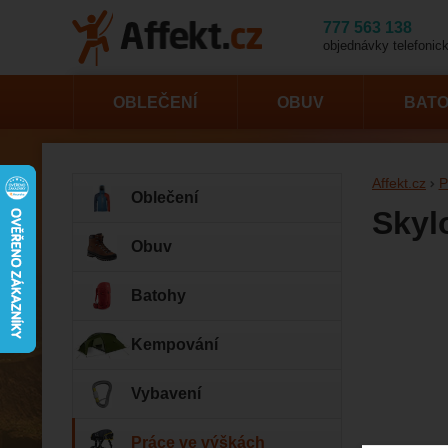
777 563 138
objednávky telefonick
OBLEČENÍ
OBUV
BAT
Affekt.cz
P
Oblečení
Skyl
Obuv
Fotogr
Batohy
Kempování
Vybavení
Práce ve výškách