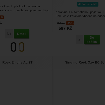
doporučujeme!
ck Oxy Triple Lock: je oválná
arabina s třípolohovou pojistkou typu
Karabina s automatickou pojistkou 
..
Ball Lock: karabina vhodná na ods
5 %
nebo kyblík...
č
690
Kč
-15 %
587
Kč
Detail
Porovnat
Do
Porovnat
košíku
Rock Empire AL 2T
Singing Rock Oxy BC Sc