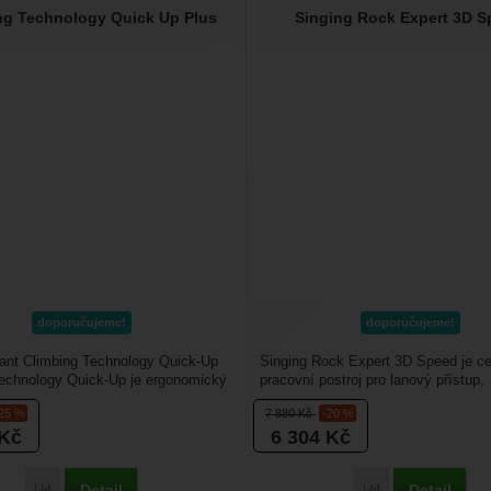
ng Technology Quick Up Plus
Singing Rock Expert 3D 
doporučujeme!
doporučujeme!
ant Climbing Technology Quick-Up
Singing Rock Expert 3D Speed je ce
echnology Quick-Up je ergonomický
pracovní postroj pro lanový přístup,
nt...
polohování, zachycení...
-25 %
7 880
Kč
-20 %
Kč
6 304
Kč
Detail
Detail
Porovnat
Porovnat