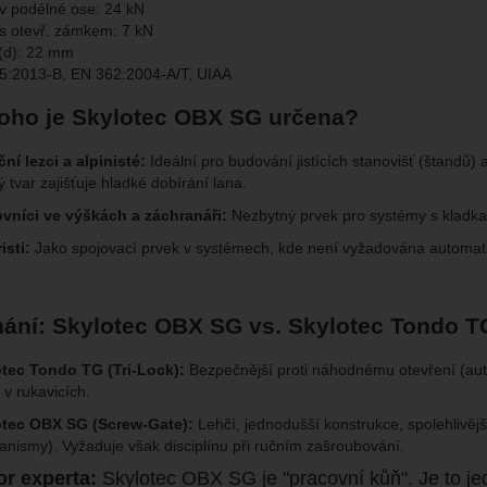
v podélné ose: 24 kN
s otevř. zámkem: 7 kN
 (d): 22 mm
5:2013-B, EN 362:2004-A/T, UIAA
oho je Skylotec OBX SG určena?
ční lezci a alpinisté:
Ideální pro budování jistících stanovišť (štandů) a 
ý tvar zajišťuje hladké dobírání lana.
vníci ve výškách a záchranáři:
Nezbytný prvek pro systémy s kladkam
isti:
Jako spojovací prvek v systémech, kde není vyžadována automatick
ání: Skylotec OBX SG vs. Skylotec Tondo T
tec Tondo TG (Tri-Lock):
Bezpečnější proti náhodnému otevření (autom
 v rukavicích.
otec OBX SG (Screw-Gate):
Lehčí, jednodušší konstrukce, spolehlivě
nismy). Vyžaduje však disciplínu při ručním zašroubování.
r experta:
Skylotec OBX SG je "pracovní kůň". Je to jed