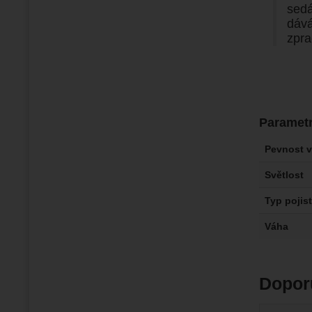
sedá
dává
zpra
Paramet
Pevnost v
Světlost
Typ pojis
Váha
Dopor