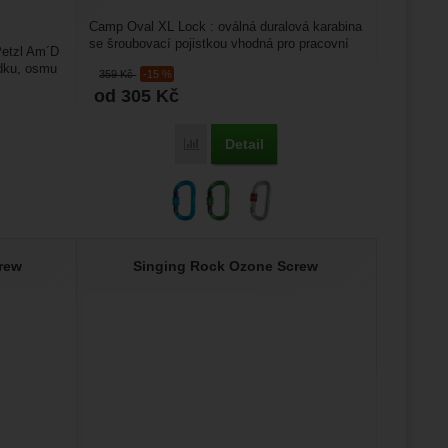
Camp Oval XL Lock : oválná duralová karabina
se šroubovací pojistkou vhodná pro pracovní
Petzl Am´D
využití, jeskyňařinu...
edku, osmu
359
Kč
-15 %
od 305
Kč
Detail
Porovnat
rew
Singing Rock Ozone Screw