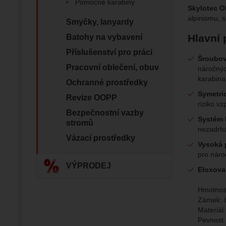
Pomocné karabiny
Skylotec 
alpinismu, 
Smyčky, lanyardy
Zo
Díky těm
zapamato
Hlavní
Batohy na vybavení
Analyti
Analy
nám zobr
Povol
Příslušenství pro práci
Šroubov
Pracovní oblečení, obuv
náročnýc
karabin
Zo
Tyto coo
Ochranné prostředky
Jejich p
Symetric
Marketi
Revize OOPP
Marke
Data zís
riziko v
Povol
nejsme s
Bezpečnostní vazby
Systém 
stromů
nezadrh
Zo
Vázací prostředky
Marketin
Vysoká 
vhodné o
pro náro
VÝPRODEJ
Eloxova
Hmotnost
Zámek: 
Materiál: 
Pevnost 