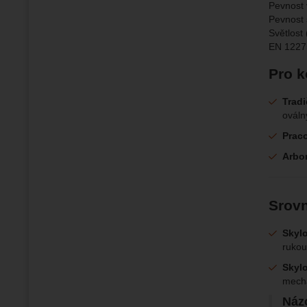
Pevnost 
Pevnost 
Světlost
EN 1227
Pro k
Tradi
ováln
Praco
Arbor
Srovn
Skylo
rukou
Skyl
mecha
Názo