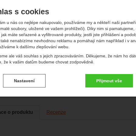
las s cookies
ám u nás co nejlépe nakupovalo, používáme my a někteří naši partneři 
(malé soubory, uložené ve vašem prohlížeči). Díky nim si pamatujeme,
Do
 jak máte seřazené a vyfiltrované produkty, jestli jste přihlášeni a podo
Vý
také nenabízíme nevhodnou reklamu a pomáhají nám například i v an
užíváme k dalšímu zlepšování webu.
eme ale váš souhlas s jejich zpracováváním. Děkujeme, že nám ho dát
P
e, že k vašim datům budeme chovat zodpovědně.
vení souhlasů s kategoriemi cookies
Nastavení
Přijmout vše
.
ké
-
bez těchto cookies náš web nebude fungovat
ické
AKTIVNÍ
brazit
é cookies umožňují váš průchod nákupním košíkem, porovnávání prod
ace o produktu
Recenze
zbytné funkce.
ční a rozšířené funkce
-
abyste nemuseli vše nastavovat znovu a aby
renční a rozšířené funkce
.
li spojit např. pomocí chatu
eno