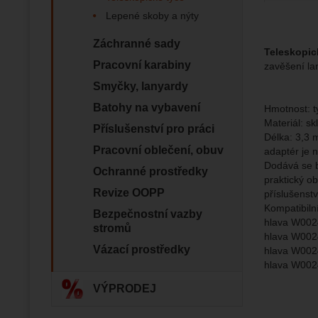
Povol
nejsme s
Lepené skoby a nýty
Záchranné sady
Zo
Teleskopic
Marketin
Pracovní karabiny
zavěšení la
vhodné o
Smyčky, lanyardy
Batohy na vybavení
Hmotnost: t
Materiál: sk
Příslušenství pro práci
Délka: 3,3 
Pracovní oblečení, obuv
adaptér je 
Dodává se b
Ochranné prostředky
praktický o
Revize OOPP
příslušenstv
Kompatibilní
Bezpečnostní vazby
hlava W002
stromů
hlava W002
Vázací prostředky
hlava W002
hlava W002
VÝPRODEJ