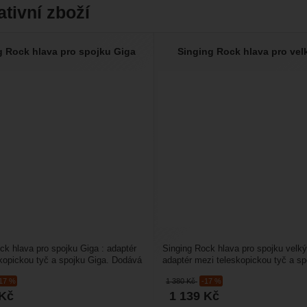
ativní zboží
g Rock hlava pro spojku Giga
Singing Rock hlava pro vel
ck hlava pro spojku Giga : adaptér
Singing Rock hlava pro spojku velký
kopickou tyč a spojku Giga. Dodává
adaptér mezi teleskopickou tyč a sp
rabiny.
hák. Dodává se...
-17 %
1 380
Kč
-17 %
Kč
1 139
Kč