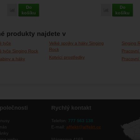
Do
Do
Porovnat
Porovnat
košíku
košíku
é produkty najdete v
é tyče
Velké spojky a háky Singing
Singing R
Rock
é tyče Singing Rock
Pracovní
Kotvící prostředky
abiny a háky
Pracovní
polečnosti
Rychlý kontakt
nusy
Telefon:
777 563 138
nás
E-mail:
affekt@affekt.cz
ánky
apa webu
Mánesova 4168,