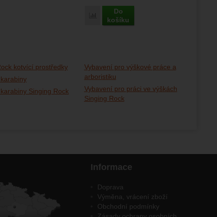
Do
Porovnat
košíku
ock kotvící prostředky
Vybavení pro výškové práce a
arboristiku
 karabiny
Vybavení pro práci ve výškách
 karabiny Singing Rock
Singing Rock
Informace
Doprava
Výměna, vrácení zboží
Obchodní podmínky
Zásady ochrany osobních