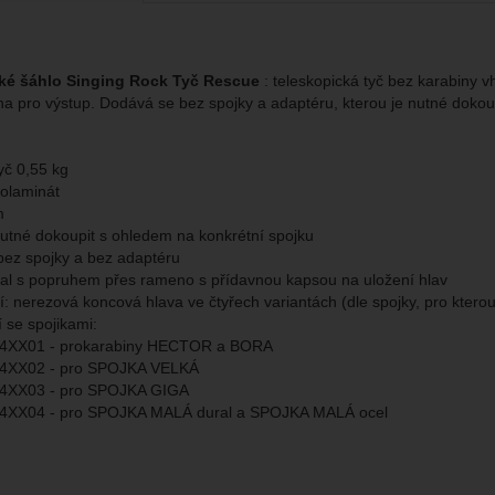
eno
chopni identifikovat konkrétní uživatele našeho webu.
brazit
ké šáhlo Singing Rock Tyč Rescue
: teleskopická tyč bez karabiny
gové cookies používáme my nebo naši partneři, abychom vám mohli zo
na pro výstup. Dodává se bez spojky a adaptéru, kterou je nutné dokoup
bsahy nebo reklamy jak na našich stránkách, tak na stránkách třetích 
yč 0,55 kg
lolaminát
m
nutné dokoupit s ohledem na konkrétní spojku
ez spojky a bez adaptéru
bal s popruhem přes rameno s přídavnou kapsou na uložení hlav
í: nerezová koncová hlava ve čtyřech variantách (dle spojky, pro kterou
 se spojikami:
4XX01 - prokarabiny HECTOR a BORA
4XX02 - pro SPOJKA VELKÁ
4XX03 - pro SPOJKA GIGA
4XX04 - pro SPOJKA MALÁ dural a SPOJKA MALÁ ocel