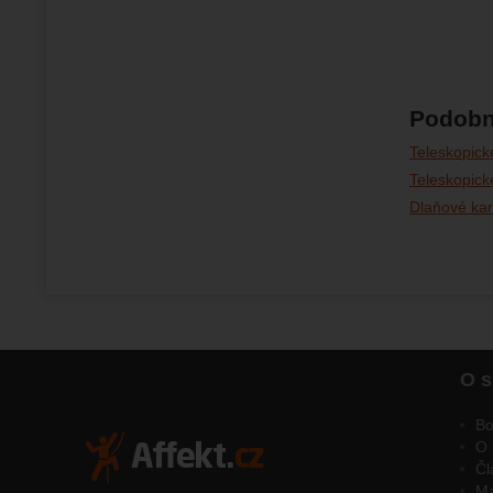
Podobn
Teleskopick
Teleskopick
Dlaňové kar
O s
Bo
O 
Čl
M