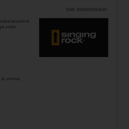
EAN:
8595033353640
Výrobce:
 vhodná bezpečné
brazit
it zvlášť.
stran.
 je určena)