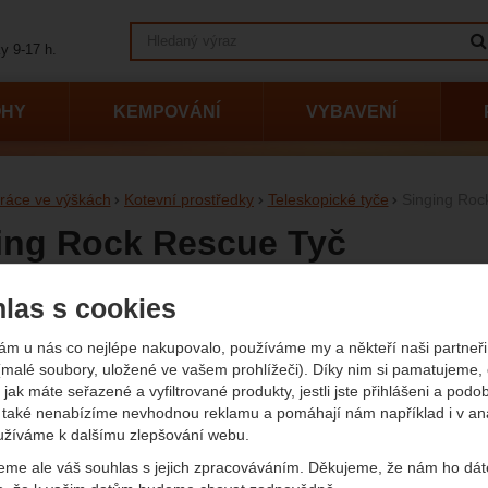
Vyhledávání
y 9-17 h.
OHY
KEMPOVÁNÍ
VYBAVENÍ
ráce ve výškách
Kotevní prostředky
Teleskopické tyče
Singing Roc
ing Rock Rescue Tyč
las s cookies
afie
Původn
4 200
ám u nás co nejlépe nakupovalo, používáme my a někteří naši partneři 
3 
(malé soubory, uložené ve vašem prohlížeči). Díky nim si pamatujeme,
(
(2 950
 jak máte seřazené a vyfiltrované produkty, jestli jste přihlášeni a podo
Dostup
Extern
také nenabízíme nevhodnou reklamu a pomáhají nám například i v an
užíváme k dalšímu zlepšování webu.
eme ale váš souhlas s jejich zpracováváním. Děkujeme, že nám ho dát