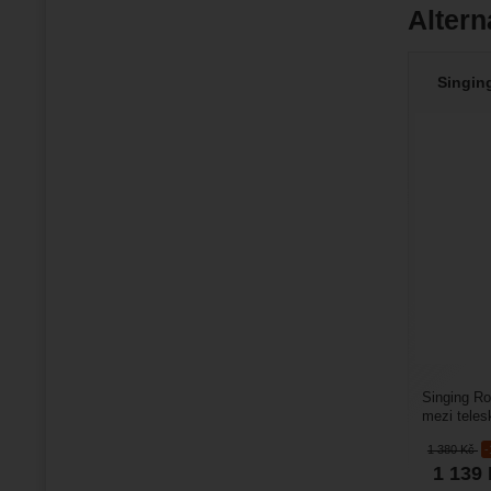
Altern
Singin
Singing Ro
mezi teles
se bez ka
1 380
Kč
1 139