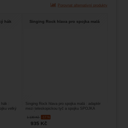
Porovnat alternativní produkty
ký hák
Singing Rock hlava pro spojka malá
 hák :
Singing Rock hlava pro spojka malá : adaptér
ojku velký
mezi teleskopickou tyč a spojku SPOJKA
MALÁ dural a SPOJKA...
1 130
Kč
-17 %
935
Kč