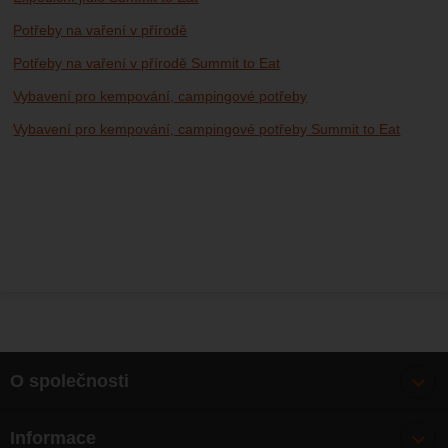
Potřeby na vaření v přírodě
Potřeby na vaření v přírodě Summit to Eat
Vybavení pro kempování, campingové potřeby
Vybavení pro kempování, campingové potřeby Summit to Eat
O společnosti
Bonusy
Informace
O nás