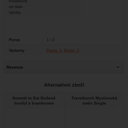
trvanlivost
od data
výroby
Parametry
Porce
1 / 2
Varianty
Porce: 1
Porce: 2
Recenze
Pro vkládání recenzí je nutné se přihlásit.
Alternativní zboží
Recenze
Summit to Eat Dušené
Travellunch Myslivecká
Nebyla přidána žádná recenze.
hovězí s bramborem
směs Single