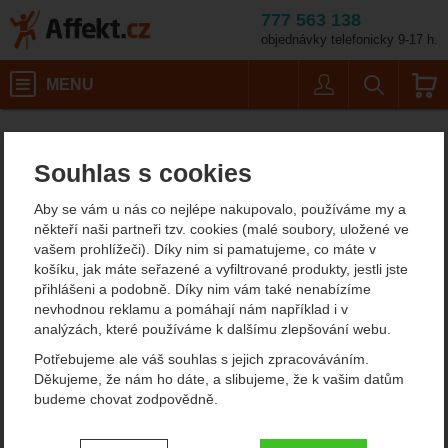
777 563 138
objednávky telefonicky 9-17 h.
Košík
MENU
Uživatel
Vyhledáván
Porce: 
Potřeby na vaření
Expediční jídlo
Dehydrované hlavní jídlo
Hovězí maso
Affekt.cz
Kempování
Summit to Eat Boloňské těstoviny
Souhlas s cookies
Summit to Eat Boloňské
Aby se vám u nás co nejlépe nakupovalo, používáme my a
těstoviny dehydrované
někteří naši partneři tzv. cookies (malé soubory, uložené ve
vašem prohlížeči). Díky nim si pamatujeme, co máte v
hlavní jídlo
košíku, jak máte seřazené a vyfiltrované produkty, jestli jste
přihlášeni a podobně. Díky nim vám také nenabízíme
nevhodnou reklamu a pomáhají nám například i v
analýzách, které používáme k dalšímu zlepšování webu.
Fotografie
Potřebujeme ale váš souhlas s jejich zpracováváním.
Děkujeme, že nám ho dáte, a slibujeme, že k vašim datům
budeme chovat zodpovědně.
Nastavení souhlasů s kategoriemi