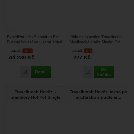
Expediční jídlo Summit to Eat
Jídlo na expedice Travellunch
Dušené hovězí ve vlastní šťávě
Myslivecká směs Single: Od
s bramborem: sáček
vynálezu konzerv uplynula
256
Kč
-10 %
239
Kč
-5 %
s dokonale vymraženým...
dlouhá doba. Současnost...
od 230
Kč
227
Kč
Do
Detail
Porovnat
Porovnat
košíku
Travellunch Hovězí -
Travellunch Hovězí maso po
brambory Hot Pot Single
maďarsku s nudlemi…