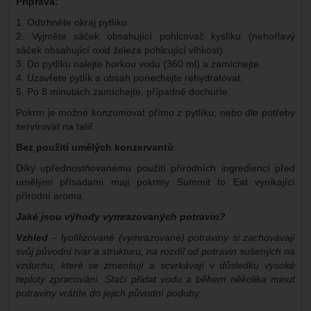
Příprava:
1. Odtrhněte okraj pytlíku.
2. Vyjměte sáček obsahující pohlcovač kyslíku (nehořlavý
sáček obsahující oxid železa pohlcující vlhkost).
3. Do pytlíku nalejte horkou vodu (360 ml) a zamíchejte.
4. Uzavřete pytlík a obsah ponechejte rehydratovat.
5. Po 8 minutách zamíchejte, případně dochuťte.
Pokrm je možné konzumovat přímo z pytlíku, nebo dle potřeby
servírovat na talíř.
Bez použití umělých konzervantů
:
Díky upřednostňovanému použití přírodních ingrediencí před
umělými přísadami mají pokrmy Summit to Eat vynikající
přírodní aroma.
Jaké jsou výhody vymrazovaných potravin?
Vzhled
– lyofilizované (vymrazované) potraviny si zachovávají
svůj původní tvar a strukturu, na rozdíl od potravin sušených na
vzduchu, které se zmenšují a scvrkávají v důsledku vysoké
teploty zpracování. Stačí přidat vodu a během několika minut
potraviny vrátíte do jejich původní podoby.