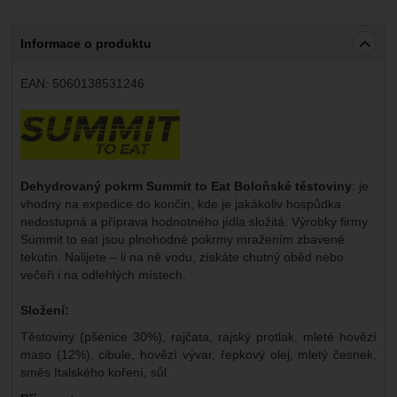
Informace o produktu
EAN:
5060138531246
Výrobce:
Dehydrovaný pokrm Summit to Eat Boloňské těstoviny
: je
vhodný na expedice do končin, kde je jakákoliv hospůdka
nedostupná a příprava hodnotného jídla složitá. Výrobky firmy
Summit to eat jsou plnohodné pokrmy mražením zbavené
tekutin. Nalijete – li na ně vodu, získáte chutný oběd nebo
večeři i na odlehlých místech.
Složení:
Těstoviny (pšenice 30%), rajčata, rajský protlak, mleté hovězí
maso (12%), cibule, hovězí vývar, řepkový olej, mletý česnek,
směs Italského koření, sůl.