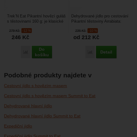
Trek’N Eat Pikantní hovězí guláš
Dehydrované jídlo pro cestování
s těstovinami 160 g: je klasické
Pikantní těstoviny Arrabiata:
pro milovníka tradiční chuti. Je
sáček s jídlem je lehký a
279
Kč
-12 %
236
Kč
-10 %
to...
skladný, můžete...
246
Kč
od 212
Kč
Do
Detail
Porovnat
Porovnat
košíku
Podobné produkty najdete v
Cestovní jídlo s hovězím masem
Cestovní jídlo s hovězím masem Summit to Eat
Dehydrované hlavní jídlo
Dehydrované hlavní jídlo Summit to Eat
Expediční jídlo
Expediční jídlo Summit to Eat