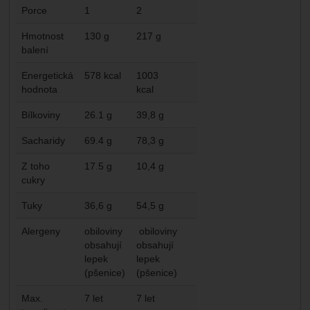
Porce
1
2
Hmotnost
130 g
217 g
balení
Energetická
578 kcal
1003
hodnota
kcal
Bílkoviny
26.1 g
39,8 g
Sacharidy
69.4 g
78,3 g
Z toho
17.5 g
10,4 g
cukry
Tuky
36,6 g
54,5 g
Alergeny
obiloviny
obiloviny
obsahují
obsahují
lepek
lepek
(pšenice)
(pšenice)
Max.
7 let
7 let