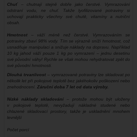
Chuť
– chutnají stejně dobře jako čerstvé. Vymrazování
odstraní vodu, ne chuť. Takže lyofilizované potraviny si
uchovají prakticky všechny své chutě, vitamíny a nutriční
obsah.
Hmotnost
– váží méně než čerstvé. Vymrazováním se
potraviny zbaví 98% vody. Tím se výrazně sníží hmotnost, což
usnadňuje manipulaci a snižuje náklady na dopravu. Například
10 kg jahod váží pouze 1 kg po vymrazení – jednu desetinu
své původní váhy! Rychle se však mohou rehydratovat zpět do
své původní hmotnosti.
Dlouhá trvanlivost
– vymrazované potraviny lze skladovat po
několik let při pokojové teplotě bez jakéhokoliv poškození nebo
znehodnocení.
Záruční doba 7 let od data výroby.
Nízké náklady skladování
– protože mohou být uloženy
v pokojové teplotě, nevyžadují nákladné studené nebo
chlazené skladovací prostory, takže je uskladnění mnohem
levnější
Počet porcí