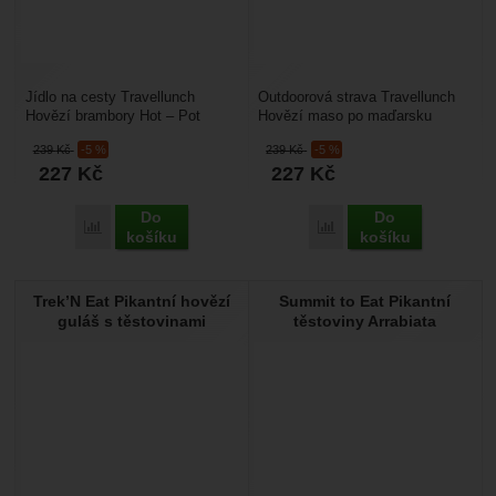
Jídlo na cesty Travellunch
Outdoorová strava Travellunch
Hovězí brambory Hot – Pot
Hovězí maso po maďarsku
Single: je vydatné a zdravé jídlo,
s nudlemi Single: od vynálezu
239
Kč
-5 %
239
Kč
-5 %
které používají...
konzerv uplynula...
227
Kč
227
Kč
Do
Do
Porovnat
Porovnat
košíku
košíku
Trek’N Eat Pikantní hovězí
Summit to Eat Pikantní
guláš s těstovinami
těstoviny Arrabiata