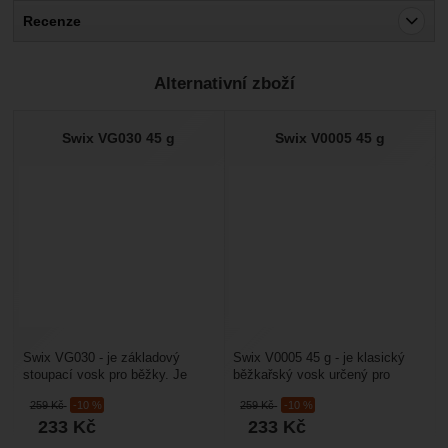
Recenze
Pro vkládání recenzí je nutné se přihlásit.
Alternativní zboží
Recenze
Nebyla přidána žádná recenze.
Swix VG030 45 g
Swix V0005 45 g
Swix VG030 - je základový
Swix V0005 45 g - je klasický
stoupací vosk pro běžky. Je
běžkařský vosk určený pro
určený i pro hrubý a umělý sníh.
extrémně chladné podmínky. Pro
259
Kč
-10 %
259
Kč
-10 %
Používá se jako...
naše zeměpisné...
233
Kč
233
Kč