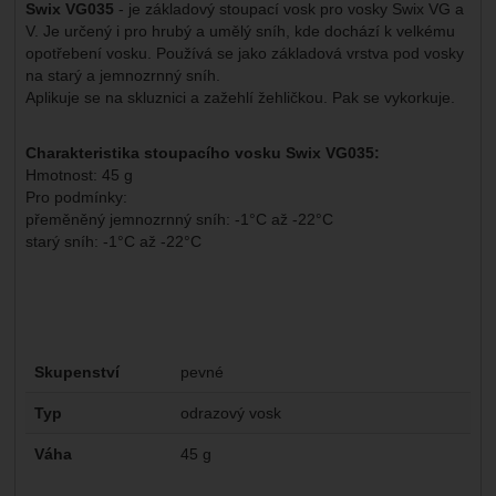
Swix VG035
- je základový stoupací vosk pro vosky Swix VG a
V. Je určený i pro hrubý a umělý sníh, kde dochází k velkému
opotřebení vosku. Používá se jako základová vrstva pod vosky
na starý a jemnozrnný sníh.
Aplikuje se na skluznici a zažehlí žehličkou. Pak se vykorkuje.
Charakteristika stoupacího vosku Swix VG035:
Hmotnost: 45 g
Pro podmínky:
přeměněný jemnozrnný sníh: -1°C až -22°C
starý sníh: -1°C až -22°C
Parametry
Skupenství
pevné
Typ
odrazový vosk
Váha
45 g