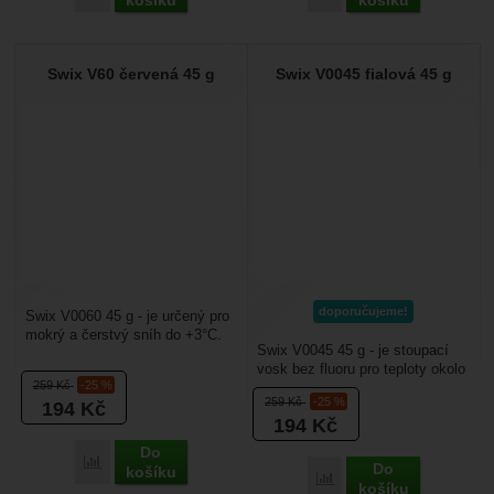
košíku
košíku
Swix V60 červená 45 g
Swix V0045 fialová 45 g
doporučujeme!
Swix V0060 45 g - je určený pro
mokrý a čerstvý sníh do +3°C.
Swix V0045 45 g - je stoupací
Pro starý granulovitý sníh se
vosk bez fluoru pro teploty okolo
hodí do -1°C....
259
Kč
-25 %
nuly. Hodí se pro závodní využití
259
Kč
-25 %
194
Kč
i pro...
194
Kč
Do
Porovnat
Do
košíku
Porovnat
košíku