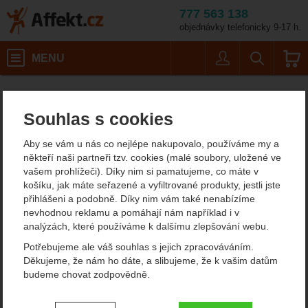
777 563 138
objednávky telefonicky 9-17 h.
Košík
MENU
Uživatel
Vyhledáván
Swix VG035 45 g
Lyžování a skialpinismus
Voskování a opravy lyží
Lyžařské vosky
Affekt.cz
Vybavení
Stoupací vosky
Souhlas s cookies
Swix VG035 45 g
Aby se vám u nás co nejlépe nakupovalo, používáme my a
někteří naši partneři tzv. cookies (malé soubory, uložené ve
vašem prohlížeči). Díky nim si pamatujeme, co máte v
Fotografie
košíku, jak máte seřazené a vyfiltrované produkty, jestli jste
přihlášeni a podobně. Díky nim vám také nenabízíme
nevhodnou reklamu a pomáhají nám například i v
analýzách, které používáme k dalšímu zlepšování webu.
Potřebujeme ale váš souhlas s jejich zpracováváním.
Děkujeme, že nám ho dáte, a slibujeme, že k vašim datům
budeme chovat zodpovědně.
Nastavení souhlasů s kategoriemi