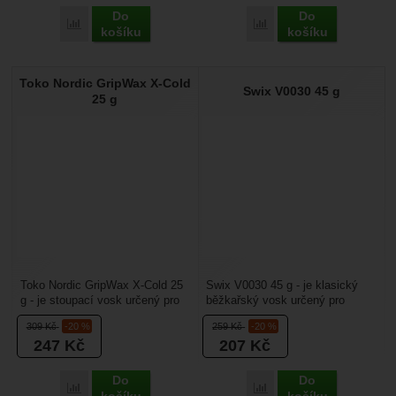
Do
Do
Porovnat
Porovnat
košíku
košíku
Toko Nordic GripWax X-Cold
Swix V0030 45 g
25 g
Toko Nordic GripWax X-Cold 25
Swix V0030 45 g - je klasický
g - je stoupací vosk určený pro
běžkařský vosk určený pro
běžecké lyže. Hodí se pro
perfektní zimu, ty nejlepší
309
Kč
-20 %
259
Kč
-20 %
extrémně chladné...
podmínky pro lyžování....
247
Kč
207
Kč
Do
Do
Porovnat
Porovnat