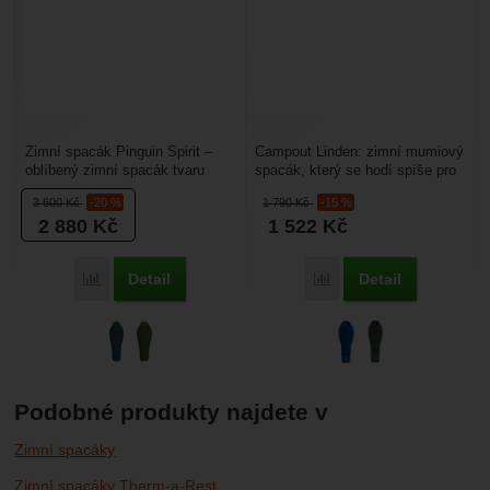
Zimní spacák Pinguin Spirit –
Campout Linden: zimní mumiový
oblíbený zimní spacák tvaru
spacák, který se hodí spíše pro
mumie, u kterého se nemusíte
autokemping a dlouhodobější
3 600
Kč
-20 %
1 790
Kč
-15 %
bát zimy. Pinguin...
stanovaní. Oboustranný...
2 880
Kč
1 522
Kč
Detail
Detail
Porovnat
Porovnat
Podobné produkty najdete v
Zimní spacáky
Zimní spacáky Therm-a-Rest