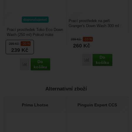
doporučujeme!
Prací prostředek na peří
Granger's Down Wash 300 ml :
Prací prostředek Toko Eco Down
je vhodný na praní péřového
Wash (250 ml) Pokud máte
oblečení a péřových...
289
Kč
-10 %
doma péřovou bundu, vestu
299
Kč
-20 %
260
Kč
nebo spacák (například...
239
Kč
Do
Porovnat
Do
košíku
Porovnat
košíku
Alternativní zboží
Prima Lhotse
Pinguin Expert CCS