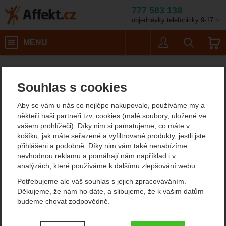
777 563 138
objednávky telefonicky 9-17 h.
Košík
MENU
Uživatel
Vyhledáván
Therm-a-Rest Saros -18°
Spacáky
Spacáky z dutého vlákna
Affekt.cz
Kempování
Zimní spacáky
Souhlas s cookies
Therm-a-Rest Saros -18°C
Aby se vám u nás co nejlépe nakupovalo, používáme my a
Long Spací pytel
někteří naši partneři tzv. cookies (malé soubory, uložené ve
vašem prohlížeči). Díky nim si pamatujeme, co máte v
košíku, jak máte seřazené a vyfiltrované produkty, jestli jste
přihlášeni a podobně. Díky nim vám také nenabízíme
Fotografie
výprodej
nevhodnou reklamu a pomáhají nám například i v
analýzách, které používáme k dalšímu zlepšování webu.
Potřebujeme ale váš souhlas s jejich zpracováváním.
Děkujeme, že nám ho dáte, a slibujeme, že k vašim datům
budeme chovat zodpovědně.
Nastavení souhlasů s kategoriemi