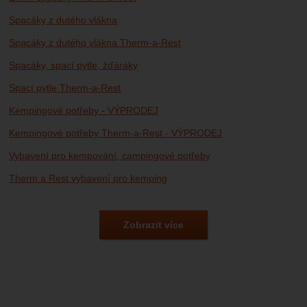
Spacáky z dutého vlákna
Spacáky z dutého vlákna Therm-a-Rest
Spacáky, spací pytle, žďáráky
Spací pytle Therm-a-Rest
Kempingové potřeby - VÝPRODEJ
Kempingové potřeby Therm-a-Rest - VÝPRODEJ
Vybavení pro kempování, campingové potřeby
Therm a Rest vybavení pro kemping
Výprodej outdoorového vybavení
Výprodej outdoorového vybavení Therm-a-Rest
Zobrazit více