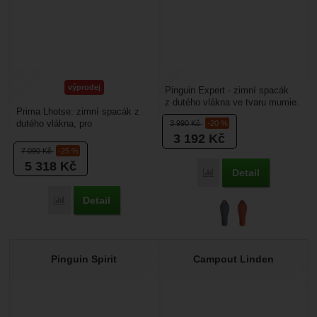
výprodej
Pinguin Expert - zimní spacák
z dutého vlákna ve tvaru mumie.
Prima Lhotse: zimní spacák z
Protože nejdříve začnou ve
dutého vlákna, pro
3 990
Kč
-20 %
spacáku prochládat...
bezproblémové používání při
3 192
Kč
chladných nocích. Je určen...
7 090
Kč
-25 %
5 318
Kč
Detail
Porovnat
Detail
Porovnat
Pinguin Spirit
Campout Linden