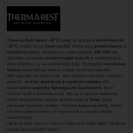
Výrobce:
Therm-a-Rest Saros -18°C Long
: je spacák
s komfortem do
-10°C
, hodící se na
zimní využití
. Jedná se o
prodlouženou a
rozšířenou verzi
, vhodnou pro výšku postavy
185-198 cm
.
Speciální syntetická
izolační náplň eraLoft
je voděodolná a
velmi efektivní, co se izolace tepla týče. Strategická
zonalizace
izolace
maximalizuje teplo a snižuje hmotnost spacáku.
Střih spacáku byl vyvinut tak, aby uživatel mohl spát v různých
pozicích,
aniž by docházelo k tepelným ztrátám
. Má
odepínatelné
popruhy SynergyLink Connectors
, které
můžete spojit s karimatkou tak, aby po ní spacák neklouzal.
Uvnitř stahovatelné kapuce spacího pytle je
límec
, který
zamezuje tepelným ztrátám. Přídatná
kapsa na nohy
, kterou
má firma patentovanou, je ergonomická a rychle zahřeje
studené nohy.
Zip je na levé straně a má krycí légu proti úniku tepla. Obaly na
spacák jsou součástí balení.