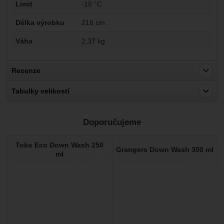
Limit
-18 °C
Délka výrobku
216 cm
Váha
2,37 kg
Recenze
Pro vkládání recenzí je nutné se přihlásit.
Tabulky velikostí
Recenze
Doporučujeme
Nebyla přidána žádná recenze.
Toko Eco Down Wash 250
Grangers Down Wash 300 ml
ml