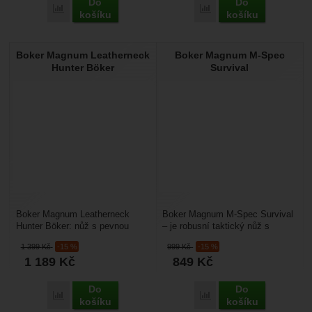
Do
Do
Přidat 'Boker Plus Advance Pro Fixed Blade' k porovnání
Přidat 'Boker Plus M.U.K
košíku
košíku
Boker Magnum Leatherneck
Boker Magnum M-Spec
Hunter Böker
Survival
Boker Magnum Leatherneck
Boker Magnum M-Spec Survival
Hunter Böker: nůž s pevnou
– je robusní taktický nůž s
čepelí vhodný na lov a
pevnou čepelí. Hodí se pro
1 399
Kč
-15 %
999
Kč
-15 %
outdoorové aktivity. Čepe...
vojáky, bezpečnostní...
1 189
Kč
849
Kč
Do
Do
Přidat 'Boker Magnum Leatherneck Hunter Böker' k porovnán
Přidat 'Boker Magnum M-
košíku
košíku