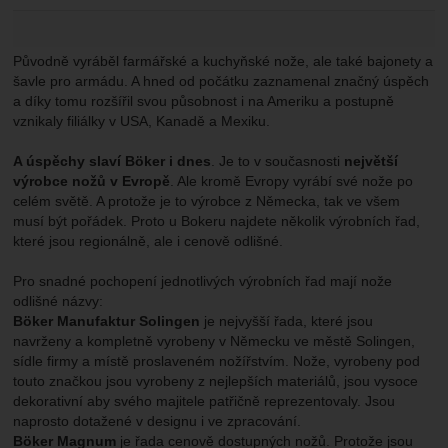
Původně vyráběl farmářské a kuchyňské nože, ale také bajonety a
šavle pro armádu. A hned od počátku zaznamenal značný úspěch
a díky tomu rozšířil svou působnost i na Ameriku a postupně
vznikaly filiálky v USA, Kanadě a Mexiku.
A úspěchy slaví Böker i dnes
. Je to v současnosti
největší
výrobce nožů v Evropě
. Ale kromě Evropy vyrábí své nože po
celém světě. A protože je to výrobce z Německa, tak ve všem
musí být pořádek. Proto u Bokeru najdete několik výrobních řad,
které jsou regionálně, ale i cenově odlišné.
Pro snadné pochopení jednotlivých výrobních řad mají nože
odlišné názvy:
Böker Manufaktur Solingen
je nejvyšší řada, které jsou
navrženy a kompletně vyrobeny v Německu ve městě Solingen,
sídle firmy a místě proslaveném nožířstvím. Nože, vyrobeny pod
touto značkou jsou vyrobeny z nejlepších materiálů, jsou vysoce
dekorativní aby svého majitele patřičně reprezentovaly. Jsou
naprosto dotažené v designu i ve zpracování.
Böker Magnum
je řada cenově dostupných nožů. Protože jsou