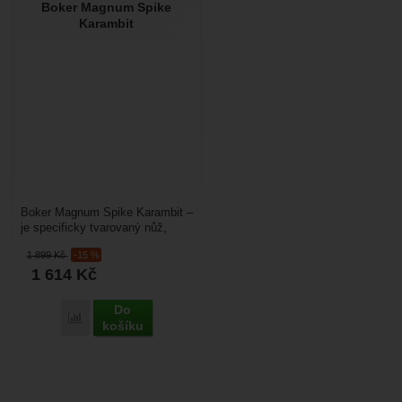
Boker Magnum Spike
Karambit
Boker Magnum Spike Karambit –
je specificky tvarovaný nůž,
který je volně inspirovaný z
1 899
Kč
-15 %
indonéského karambitu,...
1 614
Kč
Do
Přidat 'Boker Magnum Spike Karambit' k porovnání
košíku