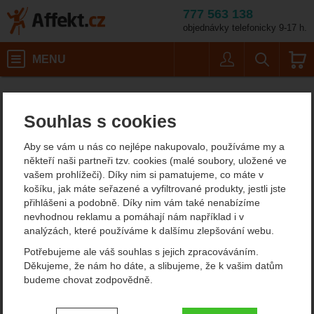
777 563 138
objednávky telefonicky 9-17 h.
Košík
MENU
Uživatel
Vyhledáván
Nože s pevnou čepelí Boker
Potřeby na vaření
Affekt.cz
Kempování
Nože
Souhlas s cookies
Boker - německé lovecké
Aby se vám u nás co nejlépe nakupovalo, používáme my a
nože s pevnou čepelí
někteří naši partneři tzv. cookies (malé soubory, uložené ve
vašem prohlížeči). Díky nim si pamatujeme, co máte v
Pokud si chcete koupit kvalitní lovecký nůž s pevnou čepelí, máte
košíku, jak máte seřazené a vyfiltrované produkty, jestli jste
rádi
tradiční koncepci
a nemůžete si vybrat, můžeme vám
přihlášeni a podobně. Díky nim vám také nenabízíme
doporučit německé nože Böker, které se hodí
pro lovce,
nevhodnou reklamu a pomáhají nám například i v
myslivce, případně rybáře
. Je to tradiční německý výrobce
analýzách, které používáme k dalšímu zlepšování webu.
chladných zbraní, který vznikl již v devatenáctém století.
Potřebujeme ale váš souhlas s jejich zpracováváním.
Zobrazit více
Děkujeme, že nám ho dáte, a slibujeme, že k vašim datům
budeme chovat zodpovědně.
Filtrování podle parametrů
Nastavení souhlasů s kategoriemi