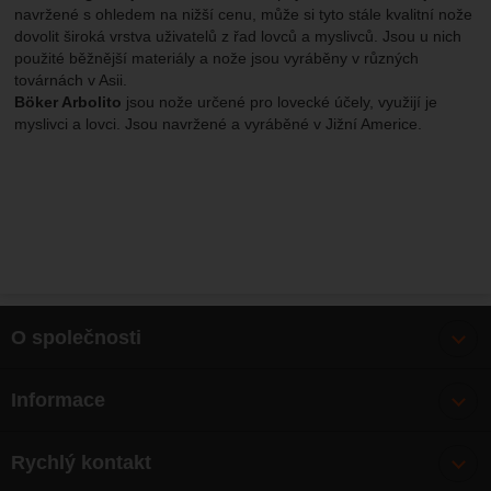
navržené s ohledem na nižší cenu, může si tyto stále kvalitní nože
dovolit široká vrstva uživatelů z řad lovců a myslivců. Jsou u nich
použité běžnější materiály a nože jsou vyráběny v různých
továrnách v Asii.
Böker Arbolito
jsou nože určené pro lovecké účely, využijí je
myslivci a lovci. Jsou navržené a vyráběné v Jižní Americe.
O společnosti
Bonusy
Informace
O nás
Doprava
Články
Rychlý kontakt
Výměna, vrácení zboží
Mapa webu