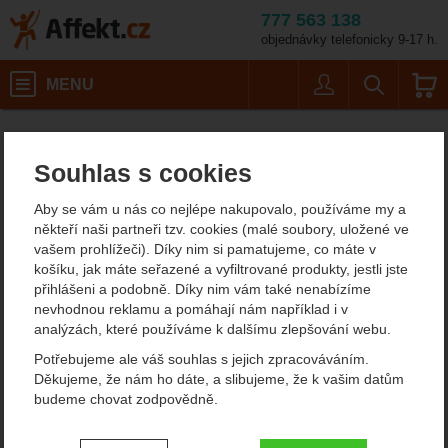
777 563 138
objednávky telefonicky 9-17 h.
Košík
MENU
Uživatel
Vyhledáván
Skládací nordic walking
Turistické potřeby
Affekt.cz
Vybavení
Nordic walking hole
Souhlas s cookies
Skládací nordic
Aby se vám u nás co nejlépe nakupovalo, používáme my a
walkingové hole
někteří naši partneři tzv. cookies (malé soubory, uložené ve
vašem prohlížeči). Díky nim si pamatujeme, co máte v
Skládací nordic walking hole jsou velmi praktické, protože se
košíku, jak máte seřazené a vyfiltrované produkty, jestli jste
dobře přepravují. Navíc jde upravit délka, takže si je mohou
přihlášeni a podobně. Díky nim vám také nenabízíme
členové rodiny navzájem půjčovat.
Pokud se chcete dozvědět
nevhodnou reklamu a pomáhají nám například i v
víc
, přečtěte si informací v našem průvodci.
analýzách, které používáme k dalšímu zlepšování webu.
Zobrazit více
Potřebujeme ale váš souhlas s jejich zpracováváním.
Děkujeme, že nám ho dáte, a slibujeme, že k vašim datům
Oblíbené značky
budeme chovat zodpovědně.
Leki
Nastavení souhlasů s kategoriemi