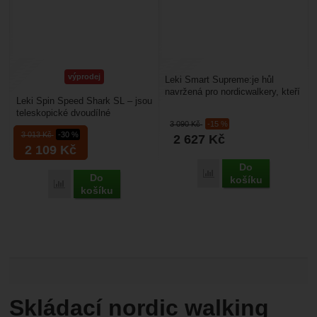
výprodej
Leki Smart Supreme:je hůl
navržená pro nordicwalkery, kteří
Leki Spin Speed Shark SL – jsou
vyžadují maximální funkčnost v
teleskopické dvoudílné
kombinaci...
3 090
Kč
-15 %
nordicwalkingové hole. Upínání
3 013
Kč
-30 %
2 627
Kč
je zajistěno pomocí...
2 109
Kč
Do
Přidat 'Leki Smart Supre
Do
košíku
Přidat 'Leki Spin Shark SL' k porovnání
košíku
Skládací nordic walking