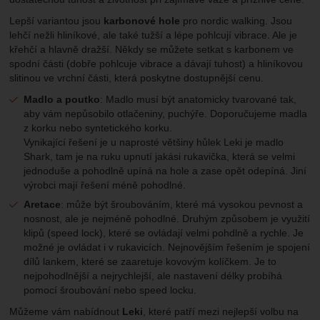
Lepší variantou jsou
karbonové hole
pro nordic walking. Jsou
lehčí nežli hliníkové, ale také tužší a lépe pohlcují vibrace. Ale je
křehčí a hlavně dražší. Někdy se můžete setkat s karbonem ve
spodní části (dobře pohlcuje vibrace a dávají tuhost) a hliníkovou
slitinou ve vrchní části, která poskytne dostupnější cenu.
Madlo a poutko
: Madlo musí být anatomicky tvarované tak,
aby vám nepůsobilo otlačeniny, puchýře. Doporučujeme madla
z korku nebo syntetického korku.
Vynikající řešení je u naprosté většiny hůlek Leki je madlo
Shark, tam je na ruku upnutí jakási rukavička, která se velmi
jednoduše a pohodlně upíná na hole a zase opět odepíná. Jiní
výrobci mají řešení méně pohodlné.
Aretace
: může být šroubováním, které má vysokou pevnost a
nosnost, ale je nejméně pohodlné. Druhým způsobem je využití
klipů (speed lock), které se ovládají velmi pohdlně a rychle. Je
možné je ovládat i v rukavicích. Nejnovějším řešením je spojení
dílů lankem, které se zaaretuje kovovým kolíčkem. Je to
nejpohodlnější a nejrychlejší, ale nastavení délky probíhá
pomocí šroubování nebo speed locku.
Můžeme vám nabídnout
Leki
, které patří mezi nejlepší volbu na