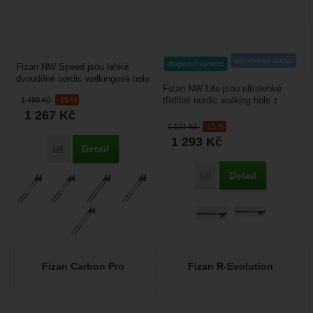
ultralehké zboží
doporučujeme!
Fizan NW Speed jsou lehké
dvoudílné nordic walkingové hole
Fizan NW Lite jsou ultralehké
pro začátečníky i pokročilé, kteří
třídílné nordic walking hole z
1 490
Kč
-15 %
chtějí...
hliníku ALU 7001 s nastavitelnou
1 267
Kč
délkou...
1 521
Kč
-15 %
1 293
Kč
Detail
Přidat 'Fizan NW Speed' k porovnání
Detail
Přidat 'Fizan NW Lite' k
Fizan Carbon Pro
Fizan R-Evolution