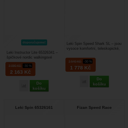
doporučujeme!
Leki Spin Speed Shark SL – jsou
vysoce komfortní, teleskopické,
Leki Instructor Lite 65326341 –
dvoudílné, nordicwalkingové
špičkové nordic walkingové
hole, které...
2 540
Kč
-30 %
hůlky od Leki jsou vhodné pro
3 090
Kč
-30 %
1 778
Kč
maximální sportovní...
2 163
Kč
Do
Přidat 'Leki Spin Shark 
Do
košíku
Přidat 'Leki Instructor Lite 26341' k porovnání
košíku
Leki Spin 65326161
Fizan Speed Race