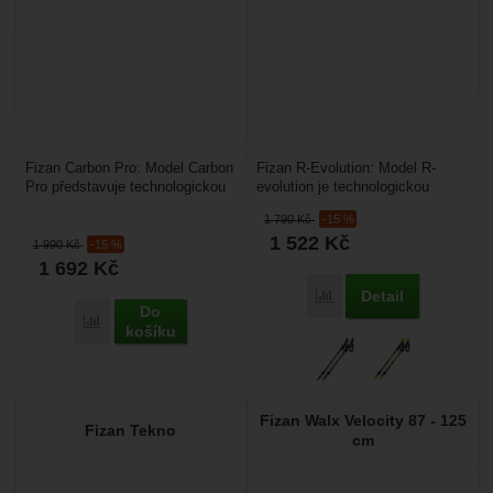
Fizan Carbon Pro: Model Carbon
Fizan R-Evolution: Model R-
Pro představuje technologickou
evolution je technologickou
špičku pro náročné vyznavače
špičkou pro ty, kteří nechtějí
1 790
Kč
-15 %
Nordic Walkingu....
dělat kompromisy...
1 522
Kč
1 990
Kč
-15 %
1 692
Kč
Detail
Přidat 'Fizan R-Evolutio
Do
Přidat 'Fizan Carbon Pro' k porovnání
košíku
Fizan Walx Velocity 87 - 125
Fizan Tekno
cm