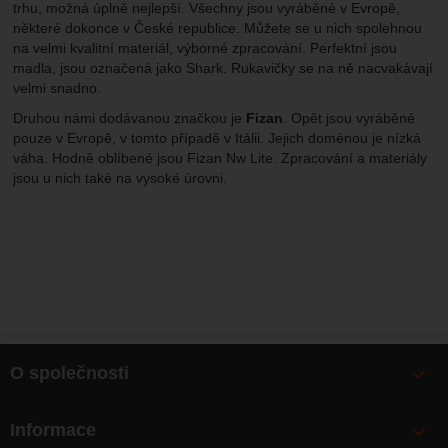
trhu, možná úplně nejlepší. Všechny jsou vyráběné v Evropě,
některé dokonce v České republice. Můžete se u nich spolehnou
na velmi kvalitní materiál, výborné zpracování. Perfektní jsou
madla, jsou označená jako Shark. Rukavičky se na ně nacvakávají
velmi snadno.
Druhou námi dodávanou značkou je
Fizan
. Opět jsou vyráběné
pouze v Evropě, v tomto případě v Itálii. Jejich doménou je nízká
váha. Hodně oblíbené jsou Fizan Nw Lite. Zpracování a materiály
jsou u nich také na vysoké úrovni.
O společnosti
Bonusy
Informace
O nás