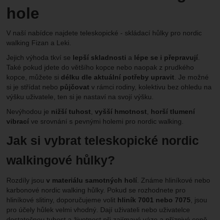
hole
V naší nabídce najdete teleskopické - skládací hůlky pro nordic
walking Fizan a Leki.
Jejich výhoda tkví se
lepší skladnosti
a
lépe se i přepravují
.
Také pokud jdete do většího kopce nebo naopak z prudkého
kopce, můžete si
délku dle aktuální potřeby upravit
. Je možné
si je střídat nebo
půjčovat
v rámci rodiny, kolektivu bez ohledu na
výšku uživatele, ten si je nastaví na svojí výšku.
Nevýhodou je
nižší tuhost
,
vyšší hmotnost
,
horší tlumení
vibrací
ve srovnání s pevnými holemi pro nordic walking.
Jak si vybrat teleskopické nordic
walkingové hůlky?
Rozdíly jsou
v materiálu samotných holí
. Známe hliníkové nebo
karbonové nordic walking hůlky. Pokud se rozhodnete pro
hliníkové slitiny, doporučujeme volit
hliník 7001 nebo 7075
, jsou
pro účely hůlek velmi vhodný. Dají uživateli nebo uživatelce
dostatečnou tuhost a životnost při zajímavé váze a příznivé ceně.