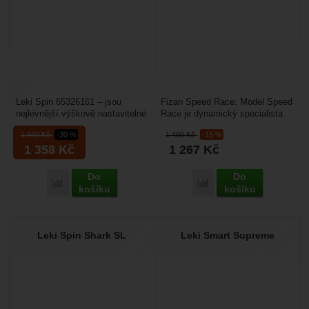
Leki Spin 65326161 – jsou
Fizan Speed Race: Model Speed
nejlevnější výškově nastavitelné
Race je dynamický specialista
hole pro Nordic Walking od Leki.
na Nordic Walking, který sází na
1 940
Kč
-30 %
1 490
Kč
-15 %
Mají nastavitelnou...
extrémně...
1 358
Kč
1 267
Kč
Do
Do
Přidat 'Leki Spin 65326161' k porovnání
Přidat 'Fizan Speed Race
košíku
košíku
Leki Spin Shark SL
Leki Smart Supreme