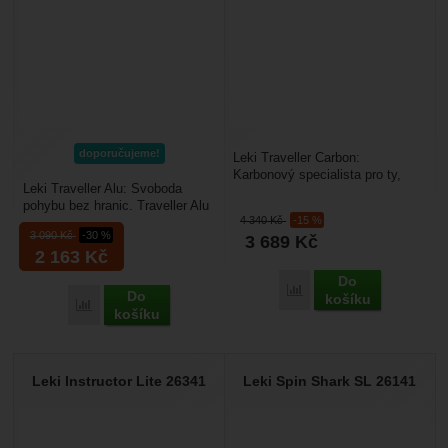
doporučujeme!
Leki Traveller Carbon:
Karbonový specialista pro ty,
Leki Traveller Alu: Svoboda
kteří neznají hranice. Traveller
pohybu bez hranic. Traveller Alu
Carbon je klenotem...
4 340
Kč
-15 %
je hůl navržená pro aktivní
3 090
Kč
-30 %
3 689
Kč
uživatele, kteří...
2 163
Kč
Do
Přidat 'Leki Traveller Ca
Do
košíku
Přidat 'Leki Traveller Alu' k porovnání
košíku
Leki Instructor Lite 26341
Leki Spin Shark SL 26141