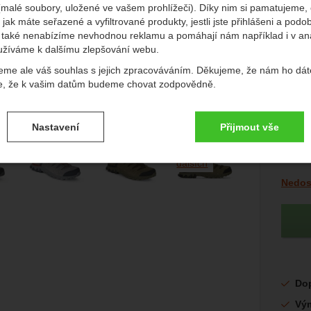
edchozí
násl
Barva
(malé soubory, uložené ve vašem prohlížeči). Díky nim si pamatujeme,
 jak máte seřazené a vyfiltrované produkty, jestli jste přihlášeni a podo
také nenabízíme nevhodnou reklamu a pomáhají nám například i v an
užíváme k dalšímu zlepšování webu.
eme ale váš souhlas s jejich zpracováváním. Děkujeme, že nám ho dát
e, že k vašim datům budeme chovat zodpovědně.
vení souhlasů s kategoriemi cookies
Nastavení
Přijmout vše
Původn
4 590
3 
.
ké
-
bez těchto cookies náš web nebude fungovat
ické
afie
+5
AKTIVNÍ
dalších
(
3 224,
Dostup
Nedos
brazit
é cookies umožňují váš průchod nákupním košíkem, porovnávání prod
zbytné funkce.
ční a rozšířené funkce
-
abyste nemuseli vše nastavovat znovu a aby
renční a rozšířené funkce
.
li spojit např. pomocí chatu
eno
Do
brazit
to cookies vám práci s naším webem dokážeme ještě zpříjemnit. Doká
vat vaše nastavení, mohou vám pomoci s vyplňováním formulářů, um
Vý
cké
-
abychom věděli, jak se na webu chováte, a mohli náš web dále zl