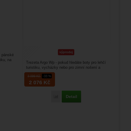
výprodej
 pánské
iku, na
Trezeta Argo Wp - pokud hledáte boty pro lehčí
turistiku, vycházky nebo pro zimní nošení a
chcete nebo...
3 099
Kč
-33 %
2 076
Kč
Detail
Porovnat