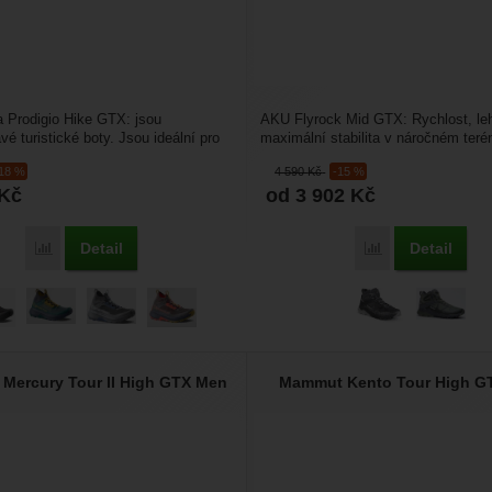
a Prodigio Hike GTX: jsou
AKU Flyrock Mid GTX: Rychlost, le
é turistické boty. Jsou ideální pro
maximální stabilita v náročném teré
orách a...
obuv, která v...
-18 %
4 590
Kč
-15 %
Kč
od 3 902
Kč
Detail
Detail
Porovnat
Porovnat
Mercury Tour II High GTX Men
Mammut Kento Tour High G