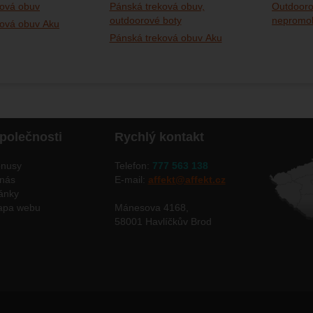
ková obuv
Pánská treková obuv,
Outdooro
outdoorové boty
nepromok
ková obuv Aku
Pánská treková obuv Aku
polečnosti
Rychlý kontakt
nusy
Telefon:
777 563 138
nás
E-mail:
affekt@affekt.cz
ánky
apa webu
Mánesova 4168,
58001 Havlíčkův Brod