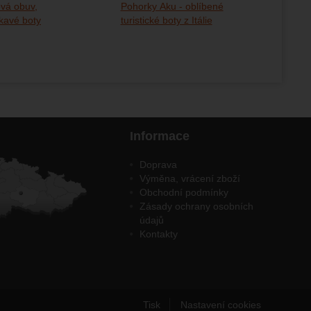
vá obuv,
Pohorky Aku - oblíbené
avé boty
turistické boty z Itálie
Informace
Doprava
Výměna, vrácení zboží
Obchodní podmínky
Zásady ochrany osobních
údajů
Kontakty
Tisk
Nastavení cookies