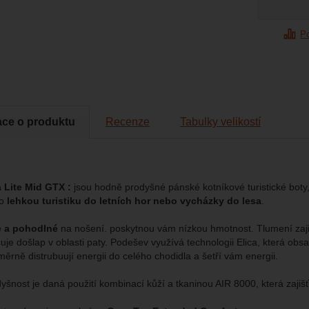
tické
azit služby jako je chat a podobně.
eno
P
brazit
kies nám umožňují měření výkonu našeho webu i našich reklamních k
omocí určujeme počet návštěv a zdroje návštěv našich internetových st
.
ngové
-
abychom vás neobtěžovali nevhodnou reklamou
tingové
kaná pomocí těchto cookies zpracováváme souhrnně a anonymně, tak
eno
chopni identifikovat konkrétní uživatele našeho webu.
ace o produktu
Recenze
Tabulky velikostí
brazit
gové cookies používáme my nebo naši partneři, abychom vám mohli zo
bsahy nebo reklamy jak na našich stránkách, tak na stránkách třetích 
a Lite Mid GTX :
jsou hodně prodyšné pánské kotníkové turistické boty,
o
lehkou turistiku do letních hor nebo vycházky do lesa
.
 a pohodlné
na nošení. poskytnou vám nízkou hmotnost. Tlumení zaji
je došlap v oblasti paty. Podešev využívá technologii Elica, která obsa
ěrně distrubuují energii do celého chodidla a šetří vám energii.
yšnost je daná použití kombinací kůží a tkaninou AIR 8000, která zajiš