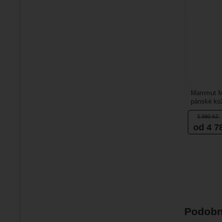
Mammut Me
pánské kož
Boty jsou 
5 990
Kč
od 4 7
Podobn