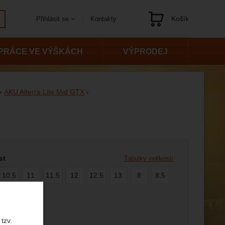
Košík
Kontakty
Přihlásit se
Navigace
PRÁCE VE VÝŠKÁCH
VÝPRODEJ
AKU Alterra Lite Mid GTX
 variantu
st
Tabulky velikostí
10.5
11
11.5
12
12.5
13
8
8.5
9.5
tzv.