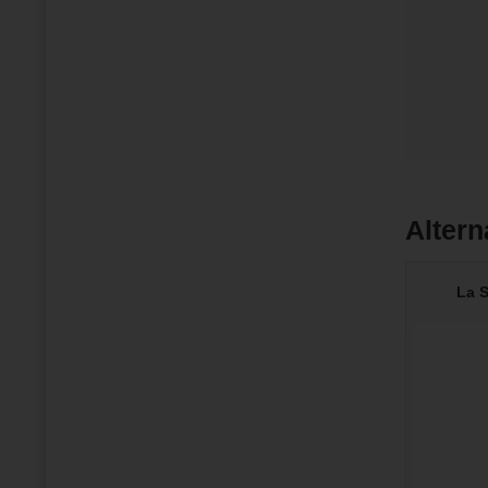
Altern
La S