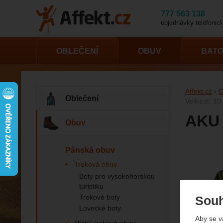
777 563 138
objednávky telefonick
OBLEČENÍ
OBUV
BAT
Affekt.cz
O
Oblečení
Velikost: 1
AKU 
Obuv
Pánská obuv
Fotogr
Treková obuv
Boty pro vysokohorskou
turistiku
Trekové boty
Souh
Lovecké boty
Aby se v