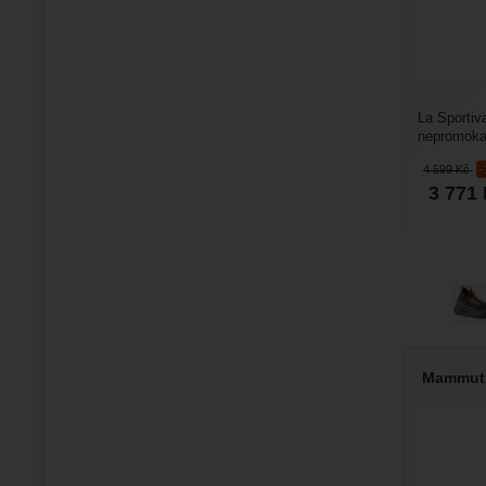
La Sportiv
nepromokav
použití v h
4 599
Kč
3 771
Mammut 