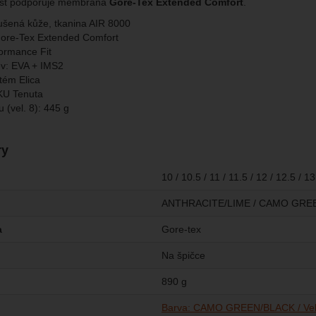
st podporuje membrána
Gore-Tex Extended Comfort
.
ušená kůže, tkanina AIR 8000
Gore-Tex Extended Comfort
formance Fit
v: EVA + IMS2
tém Elica
KU Tenuta
 (vel. 8): 445 g
ry
10 / 10.5 / 11 / 11.5 / 12 / 12.5 / 13 
ANTHRACITE/LIME / CAMO GREEN
a
Gore-tex
Na špičce
890 g
Barva: CAMO GREEN/BLACK / Veli