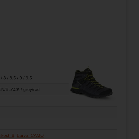
/ 8 / 8.5 / 9 / 9.5
/BLACK / grey/red
kost: 8
Barva: CAMO