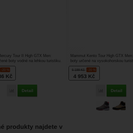
rcury Tour II High GTX Men:
Mammut Kento Tour High GTX Men:
ené boty vodné na lehkou turistiku.
boty určené na vysokohorskou turist
vyrobeny...
ferraty. Jsou vyrobené...
-20 %
6 199
Kč
-20 %
86
Kč
4 953
Kč
Detail
Detail
Porovnat
Porovnat
é produkty najdete v