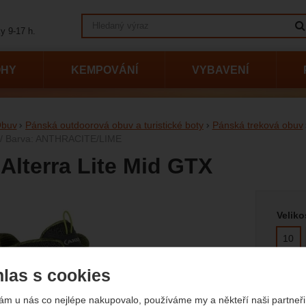
Vyhledávání
y 9-17 h.
OHY
KEMPOVÁNÍ
VYBAVENÍ
buv
Pánská outdoorová obuv a turistické boty
Pánská treková obuv
0 / Barva: ANTHRACITE/LIME
Alterra Lite Mid GTX
Vyberte
afie
Veliko
10
9
las s cookies
ám u nás co nejlépe nakupovalo, používáme my a někteří naši partneři 