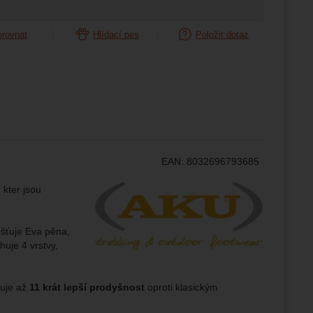
orovnat
Hlídací pes
Položit dotaz
ampaní.
ránek.
že
brazit
stran.
EAN:
8032696793685
Výrobce:
 kter jsou
šťuje Eva pěna,
huje 4 vrstvy,
ťuje až
11 krát lepší prodyšnost
oproti klasickým