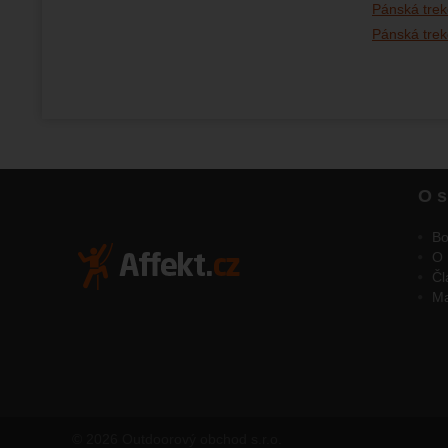
Pánská tre
Pánská tre
O s
Bo
O 
Čl
M
© 2026 Outdoorový obchod s.r.o.