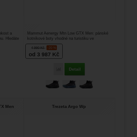
hkost a
Mammut Aenergy Mtn Low GTX Men: pánské
nu. Hledáte
kotníkové boty vhodné na turistiku ve
skalnatém terénu. Jsou vyrobené...
4 990
Kč
-20 %
od 3 987
Kč
Detail
Porovnat
TX Men
Trezeta Argo Wp