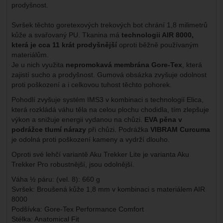
prodyšnost.
Svršek těchto goretexových trekových bot chrání 1,8 milimetrů
kůže a svařovaný PU. Tkanina má
technologii AIR 8000,
která je cca 11 krát prodyšnější
oproti běžně používaným
materiálům.
Je u nich využita
nepromokavá membrána Gore-Tex
, která
zajistí sucho a prodyšnost. Gumová obsázka zvyšuje odolnost
proti poškození a i celkovou tuhost těchto pohorek.
Pohodlí zvyšuje systém IMS3 v kombinaci s technologií Elica,
která rozkládá váhu těla na celou plochu chodidla, tím zlepšuje
výkon a snižuje energii vydanou na chůzi.
EVA pěna v
podrážce tlumí nárazy
při chůzi. Podrážka
VIBRAM Curcuma
je odolná proti poškození kameny a vydrží dlouho.
Oproti své lehčí variantě Aku Trekker Lite je varianta Aku
Trekker Pro robustnější, jsou odolnější.
Váha ½ páru: (vel. 8): 660 g
Svršek: Broušená kůže 1,8 mm v kombinaci s materiálem AIR
8000
Podšívka: Gore-Tex Performance Comfort
Stélka: Anatomical Fit