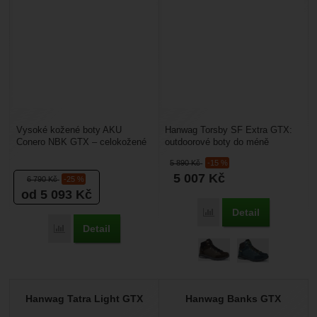
Vysoké kožené boty AKU
Hanwag Torsby SF Extra GTX:
Conero NBK GTX – celokožené
outdoorové boty do méně
pohorky jsou vyrobeny
náročného horského terénu, mají
5 890
Kč
-15 %
s minimem švů, které snižují...
středné vysoký střih....
5 007
Kč
6 790
Kč
-25 %
od 5 093
Kč
Detail
Porovnat
Detail
Porovnat
Hanwag Tatra Light GTX
Hanwag Banks GTX