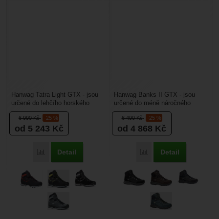
Hanwag Tatra Light GTX - jsou
Hanwag Banks II GTX - jsou
určené do lehčího horského
určené do méně náročného
terénu. Tyto pánské boty na
horského terénu v létě,
6 990
Kč
-25 %
6 490
Kč
-25 %
turistiku jsou vyrobené...
jednodenní aktivitu, pohyb...
od 5 243
Kč
od 4 868
Kč
Detail
Detail
Porovnat
Porovnat