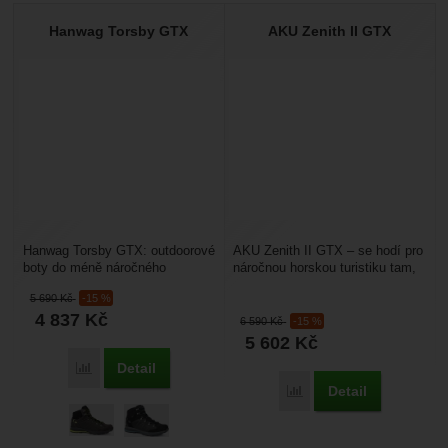
Hanwag Torsby GTX
AKU Zenith II GTX
Hanwag Torsby GTX: outdoorové
AKU Zenith II GTX – se hodí pro
boty do méně náročného
náročnou horskou turistiku tam,
horského terénu, mají středné
kde potřebujete podporu kotníků.
5 690
Kč
-15 %
vysoký střih. Svršek...
Je ideální...
4 837
Kč
6 590
Kč
-15 %
5 602
Kč
Detail
Porovnat
Detail
Porovnat