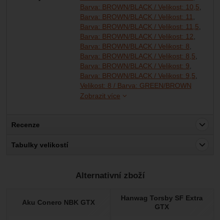
Barva: BROWN/BLACK / Velikost: 10,5
Barva: BROWN/BLACK / Velikost: 11
Barva: BROWN/BLACK / Velikost: 11,5
Barva: BROWN/BLACK / Velikost: 12
Barva: BROWN/BLACK / Velikost: 8
Barva: BROWN/BLACK / Velikost: 8,5
Barva: BROWN/BLACK / Velikost: 9
Barva: BROWN/BLACK / Velikost: 9,5
Velikost
Velikost
Velikost
Velikost
Velikost
Velikost
Velikost
Velikost
Barva: bl
Barva: bl
Barva: bl
Barva: bl
Barva: bl
Barva: bl
Barva: bl
Barva: bl
Barva: bl
Barva: bl
Barva: bl
Barva: bl
Barva: bl
Barva: bl
Barva: bl
Velikost: 8 / Barva: GREEN/BROWN
Zobrazit více
Recenze
Pro vkládání recenzí je nutné se přihlásit.
Tabulky velikostí
Recenze
Alternativní zboží
Nebyla přidána žádná recenze.
Hanwag Torsby SF Extra
Aku Conero NBK GTX
GTX