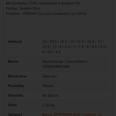
Mezipodešev: EVA v kombinaci s dvojitým PU
Došlap: Systém Elica
Podešev: VIBRAM Curcuma (exklusivní pro AKU)
Parametry
Velikost
10 / 10,5 / 10.5 / 11 / 11,5 / 11.5 / 12 /
12.5 / 13 / 6 / 6.5 / 7 / 7.5 / 8 / 8,5 / 8.5 /
9 / 9,5 / 9.5
Barva
black/orange / brown/black /
GREEN/BROWN
Membrána
Gore-tex
Podrážka
Vibram
Obsázka
Na špičce
Váha
1,32 kg
Varianty
Barva: BROWN/BLACK / Velikost: 10