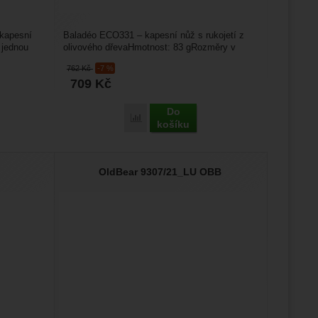
 kapesní
Baladéo ECO331 – kapesní nůž s rukojetí z
 jednou
olivového dřevaHmotnost: 83 gRozměry v
uzavřeném stavu: 10,3...
762
Kč
-7 %
709
Kč
Do
Porovnat
košíku
OldBear 9307/21_LU OBB