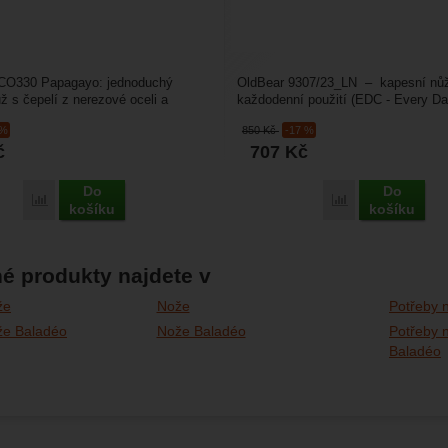
CO330 Papagayo: jednoduchý
OldBear 9307/23_LN – kapesní nůž
ž s čepelí z nerezové oceli a
každodenní použití (EDC - Every Da
afrického černého...
tradičním jednoduchém...
 %
850
Kč
-17 %
č
707
Kč
Do
Do
Porovnat
Porovnat
košíku
košíku
é produkty najdete v
že
Nože
Potřeby n
že Baladéo
Nože Baladéo
Potřeby n
Baladéo