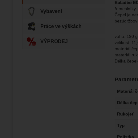
Baladéo E
Zo
Tyto coo
řemeslníky.
Vybavení
Jejich p
Marketi
Čepel je ne
Marke
Data zís
Povol
bezúdržbov
nejsme s
Práce ve výškách
váha: 190 g
Zo
Marketin
VÝPRODEJ
velikost: 1
vhodné o
materiál če
materiál ru
Délka čepel
Paramet
Materiál 
Délka čep
Rukojeť
Typ
Pojistka