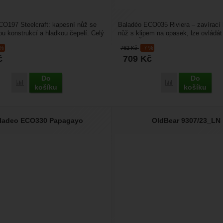
O197 Steelcraft: kapesní nůž se
Baladéo ECO035 Riviera – zavírací
u konstrukcí a hladkou čepelí. Celý
nůž s klipem na opasek, lze ovládát
erezové...
rukou. Čepel je...
 %
762
Kč
-7 %
č
709
Kč
Do
Do
Porovnat
Porovnat
košíku
košíku
ladeo ECO330 Papagayo
OldBear 9307/23_LN