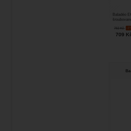
Baladéo EC
šroubovano
nůž je z n
762
Kč
-7
709
K
Ba