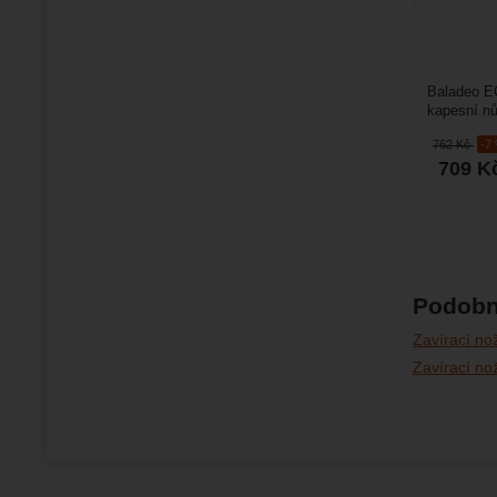
Baladeo E
kapesní nů
rukojetí z 
762
Kč
-7
709
K
Podobn
Zavírací no
Zavírací no