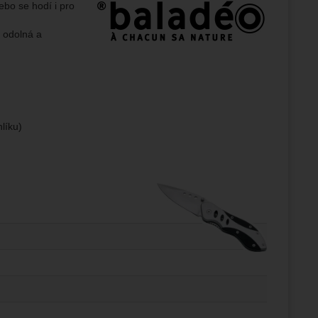
Výrobce:
ebo se hodí i pro
ampaní.
ránek.
e odolná a
že
brazit
stran.
líku)