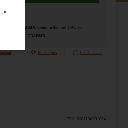
edující
e, a
prava ČR ZDARMA
: objednávka nad 1600 Kč
měna velikosti ZDARMA
orovnat
Hlídací pes
Položit dotaz
uktů a
ste se s
žeme si
ožní
.
epšovat
EAN:
3661190001054