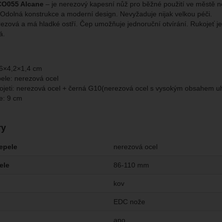
CO055 Alcane
– je nerezový kapesní nůž pro běžné použití ve městě n
brazit
kies nám umožňují měření výkonu našeho webu i našich reklamních k
 Odolná konstrukce a moderní design. Nevyžaduje nijak velkou péči.
omocí určujeme počet návštěv a zdroje návštěv našich internetových st
.
ngové
-
abychom vás neobtěžovali nevhodnou reklamou
rezová a má hladké ostří. Čep umožňuje jednoruční otvírání. Rukojeť j
tingové
kaná pomocí těchto cookies zpracováváme souhrnně a anonymně, tak
eno
á.
chopni identifikovat konkrétní uživatele našeho webu.
brazit
gové cookies používáme my nebo naši partneři, abychom vám mohli zo
1,6×4,2×1,4 cm
bsahy nebo reklamy jak na našich stránkách, tak na stránkách třetích 
pele: nerezová ocel
kojeti: nerezová ocel + černá G10(nerezová ocel s vysokým obsahem uh
e: 9 cm
ry
čepele
nerezová ocel
ele
86-110 mm
kov
EDC nože
ano