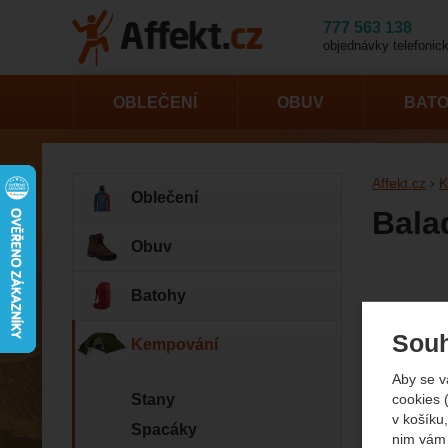
777 563 138
objednávky telefonick
OBLEČENÍ
OBUV
BAT
Affekt.cz
K
Oblečení
Bala
Obuv
Fotogr
Batohy
Souh
Kempování
Aby se v
cookies 
Stany
v košíku,
Spacáky
nim vám 