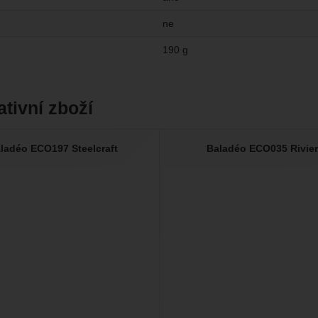
ne
190 g
ativní zboží
ladéo ECO197 Steelcraft
Baladéo ECO035 Rivie