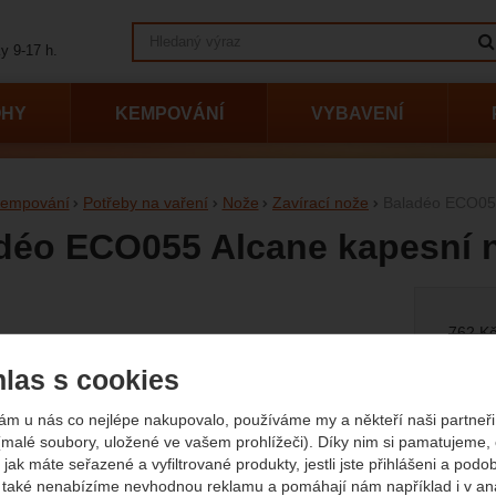
Vyhledávání
y 9-17 h.
OHY
KEMPOVÁNÍ
VYBAVENÍ
empování
Potřeby na vaření
Nože
Zavírací nože
Baladéo ECO05
déo ECO055 Alcane kapesní 
afie
Původn
762
K
70
las s cookies
(
(585,9
Dostup
Extern
ám u nás co nejlépe nakupovalo, používáme my a někteří naši partneři 
(malé soubory, uložené ve vašem prohlížeči). Díky nim si pamatujeme,
 jak máte seřazené a vyfiltrované produkty, jestli jste přihlášeni a podo
také nenabízíme nevhodnou reklamu a pomáhají nám například i v an