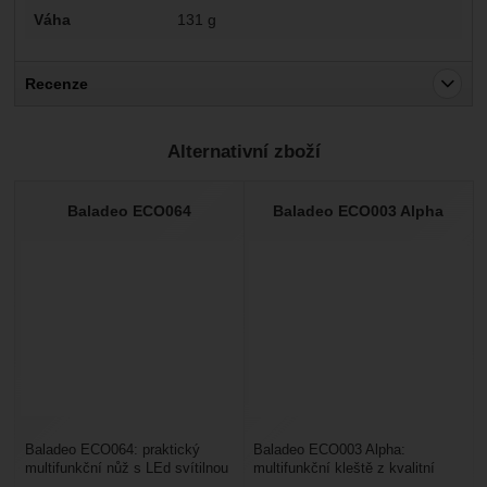
Váha
131 g
Recenze
Pro vkládání recenzí je nutné se přihlásit.
Alternativní zboží
Recenze
Nebyla přidána žádná recenze.
Baladeo ECO064
Baladeo ECO003 Alpha
Baladeo ECO064: praktický
Baladeo ECO003 Alpha:
multifunkční nůž s LEd svítilnou
multifunkční kleště z kvalitní
a 12 funkcemi. Hodí se pro
nerezové oceli a robustní