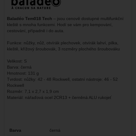
Baladéo Tem018 Tech
– jsou cenově dostupné multifunkční
kleště s mnoha funkcemi. Hodí se vám pro kempování,
cestování, případně i do auta.
Funkce: nůžky, nůž, otvírák plechovek, otvírák lahví, pilka,
kleště, křížový šroubovák, 3 rozměry plochého šroubováku
Velikost: S
Barva: černá
Hmotnost: 131 g
Tvrdost: nůžky: 42 - 48 Rockwell, ostatní nástroje: 46 - 52
Rockwell
Rozměr: 7,1 x 2,7 x 1,9 cm
Materiál: nářaďová ocel 2CR13 + černěná ALU rukojeť
Parametry
Barva
černá