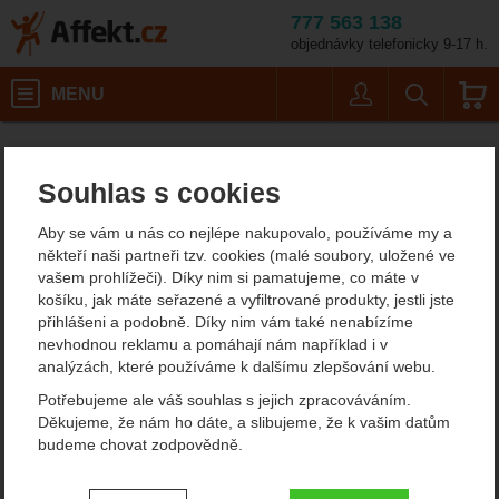
777 563 138
objednávky telefonicky 9-17 h.
Košík
MENU
Uživatel
Vyhledáván
Baladéo Tem018 Tech
Potřeby na vaření
Nože
Affekt.cz
Kempování
Nástrojové nože
Souhlas s cookies
Baladéo Tem018 Tech
Aby se vám u nás co nejlépe nakupovalo, používáme my a
Multifunkční kleště
někteří naši partneři tzv. cookies (malé soubory, uložené ve
vašem prohlížeči). Díky nim si pamatujeme, co máte v
košíku, jak máte seřazené a vyfiltrované produkty, jestli jste
přihlášeni a podobně. Díky nim vám také nenabízíme
Fotografie
nevhodnou reklamu a pomáhají nám například i v
analýzách, které používáme k dalšímu zlepšování webu.
Potřebujeme ale váš souhlas s jejich zpracováváním.
Děkujeme, že nám ho dáte, a slibujeme, že k vašim datům
budeme chovat zodpovědně.
Nastavení souhlasů s kategoriemi