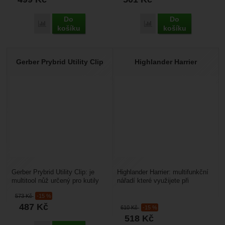
Do
Do
Porovnat
Porovnat
košíku
košíku
Gerber Prybrid Utility Clip
Highlander Harrier
Gerber Prybrid Utility Clip: je
Highlander Harrier: multifunkční
multitool nůž určený pro kutily
nářadí které využijete při
nebo cestovatele. Je to
kempován, v přírodě, ale i doma
573
Kč
-15 %
kombinace zalamovacího...
v dílně. Pevná...
487
Kč
610
Kč
-15 %
518
Kč