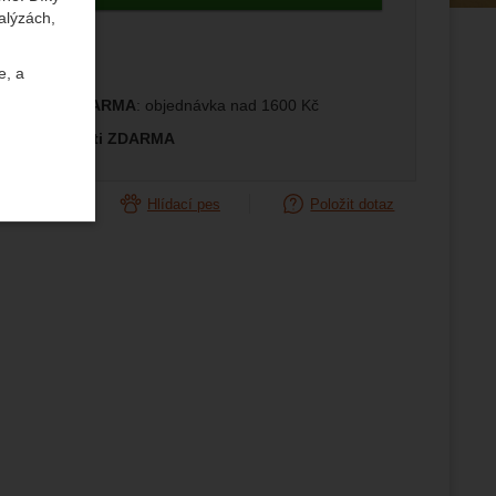
alýzách,
edující
e, a
prava ČR ZDARMA
: objednávka nad 1600 Kč
měna velikosti ZDARMA
orovnat
Hlídací pes
Položit dotaz
uktů a
ste se s
žeme si
ožní
.
epšovat