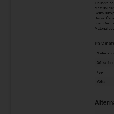
Tloušťka če
Materiál ru
Délka rukoj
Barva: Čern
ocel: Germ
Materiál po
Paramet
Materiál 
Délka čep
Typ
Váha
Altern