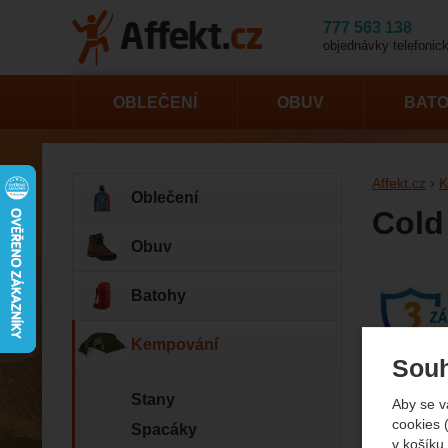
777 563 138
objednávky telefonick
OBLEČENÍ
OBUV
BAT
Affekt.cz
K
Oblečení
Cold
Obuv
Fotogr
Batohy
Kempování
Souh
Stany
Aby se v
cookies 
Spacáky
v košíku,