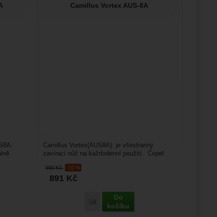
A
Camillus Vortex AUS-8A
US8A:
Camillus Vortex(AUS8A): je všestranný
álně
zavírací nůž na každodenní použití. Čepel
nože ve tvaru drop point...
990
Kč
-10 %
891
Kč
Do
Porovnat
košíku