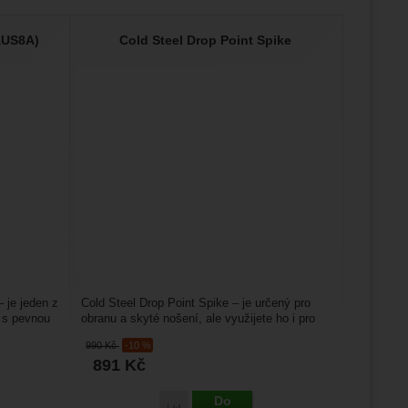
(AUS8A)
Cold Steel Drop Point Spike
 je jeden z
Cold Steel Drop Point Spike – je určený pro
 s pevnou
obranu a skyté nošení, ale využijete ho i pro
lovecké účely,...
990
Kč
-10 %
891
Kč
Do