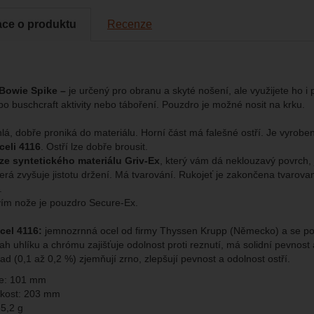
ace o produktu
Recenze
brazit
kies nám umožňují měření výkonu našeho webu i našich reklamních k
omocí určujeme počet návštěv a zdroje návštěv našich internetových st
.
ngové
-
abychom vás neobtěžovali nevhodnou reklamou
tingové
kaná pomocí těchto cookies zpracováváme souhrnně a anonymně, tak
eno
chopni identifikovat konkrétní uživatele našeho webu.
 Bowie Spike –
je určený pro obranu a skyté nošení, ale využijete ho i 
bo buschcraft aktivity nebo táboření. Pouzdro je možné nosit na krku.
brazit
gové cookies používáme my nebo naši partneři, abychom vám mohli zo
bsahy nebo reklamy jak na našich stránkách, tak na stránkách třetích 
íhlá, dobře proniká do materiálu. Horní část má falešné ostří. Je vyrob
celi 4116
. Ostří lze dobře brousit.
ze syntetického materiálu Griv-Ex
, který vám dá neklouzavý povrch,
terá zvyšuje jistotu držení. Má tvarování. Rukojeť je zakončena tvarova
.
vím nože je pouzdro Secure-Ex.
cel 4116:
jemnozrnná ocel od firmy Thyssen Krupp (Německo) a se použí
h uhlíku a chrómu zajišťuje odolnost proti reznutí, má solidní pevnost
d (0,1 až 0,2 %) zjemňují zrno, zlepšují pevnost a odolnost ostří.
le: 101 mm
ikost: 203 mm
5,2 g