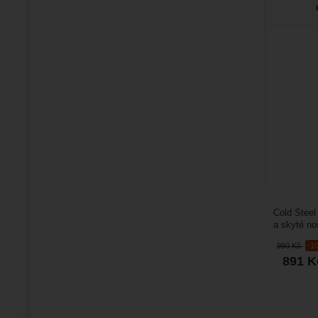
Cold Steel
a skyté noš
účely, ryba
990
Kč
-1
891
K