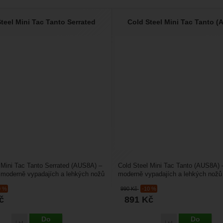
teel Mini Tac Tanto Serrated
Cold Steel Mini Tac Tanto 
 Mini Tac Tanto Serrated (AUS8A) –
Cold Steel Mini Tac Tanto (AUS8A) –
 moderně vypadajích a lehkých nožů
moderně vypadajích a lehkých nožů
pelí,...
čepelí, které...
0 %
990
Kč
-10 %
č
891
Kč
Do
Do