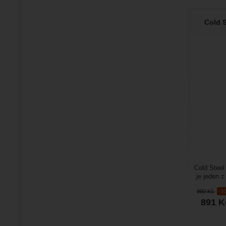
Cold S
Cold Steel
je jeden z
s pevnou če
990
Kč
-1
891
K