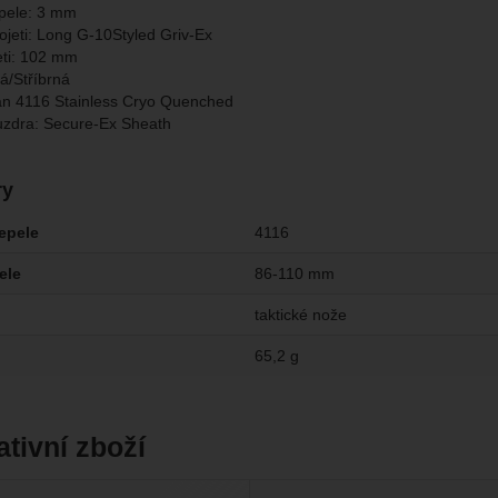
pele: 3 mm
kojeti: Long G-10Styled Griv-Ex
eti: 102 mm
á/Stříbrná
an 4116 Stainless Cryo Quenched
uzdra: Secure-Ex Sheath
ry
čepele
4116
ele
86-110 mm
taktické nože
65,2 g
ativní zboží