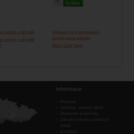
Porovnat
košíku
a vaření v přírodě
Vybavení pro kempování,
campingové potřeby
a vaření v přírodě
l
Nože Cold Steel
Informace
Doprava
Výměna, vrácení zboží
Obchodní podmínky
Zásady ochrany osobních
údajů
Kontakty