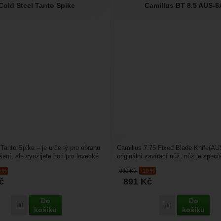
Cold Steel Tanto Spike
Camillus BT 8.5 AUS-8
 Tanto Spike – je určený pro obranu
Camillus 7.75 Fixed Blade Knife(A
ení, ale využijete ho i pro lovecké
originální zavírací nůž, nůž je speci
ření...
tvarován, aby padl do...
0 %
990
Kč
-10 %
č
891
Kč
Do
Do
Porovnat
Porovnat
košíku
košíku