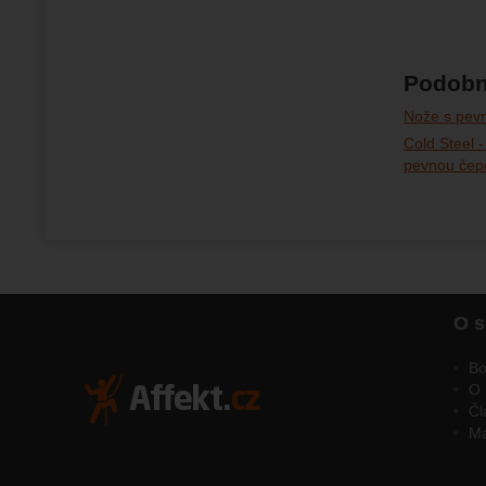
Podobn
Nože s pevn
Cold Steel 
pevnou čepe
O s
Bo
O 
Čl
M