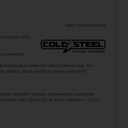
ampaní.
ránek.
že
EAN:
0705442010104
Výrobce:
pro lovecké účely,
brazit
stran.
ena z německé
 je tvarovaná pro pohodlné držení i během boje. Má
nou záštitou, která umožňuje zapření palce proti
vá v lékařství, farmacii, potravinářství, kuchyňské
 a stabilitu ostří. Chróm (14 až 15%), molybden ( 0,5 až