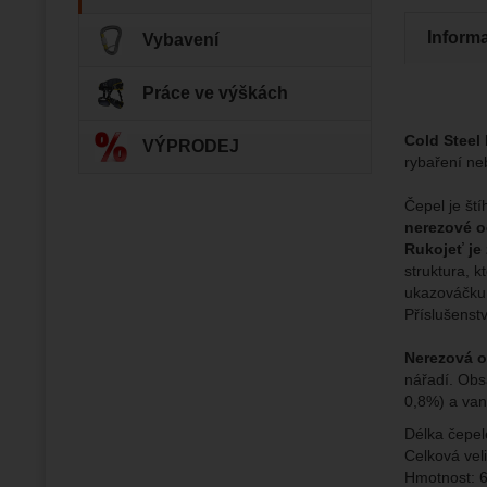
Inform
Vybavení
Zo
Tyto coo
Jejich p
Marketi
Marke
Data zís
Práce ve výškách
Povol
nejsme s
Cold Steel
VÝPRODEJ
rybaření ne
Zo
Marketin
vhodné o
Čepel je št
nerezové o
Rukojeť je 
struktura, k
ukazováčku
Příslušenst
Nerezová o
nářadí. Obsa
0,8%) a vana
Délka čepe
Celková vel
Hmotnost: 6