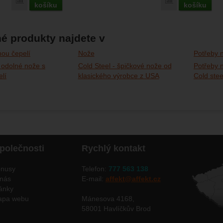
Porovnat
Porovnat
košíku
košíku
é produkty najdete v
ou čepelí
Nože
Potřeby n
- odolné nože s
Cold Steel - špičkové nože od
Potřeby n
lí
klasického výrobce z USA
Cold stee
polečnosti
Rychlý kontakt
nusy
Telefon:
777 563 138
nás
E-mail:
affekt@affekt.cz
ánky
apa webu
Mánesova 4168,
58001 Havlíčkův Brod