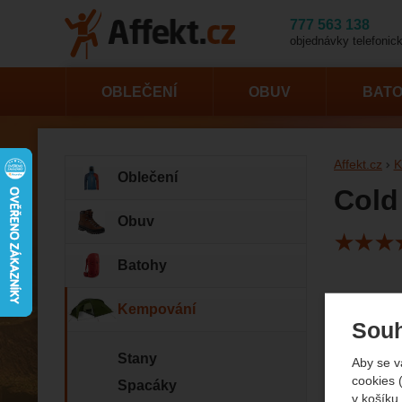
777 563 138
objednávky telefonick
OBLEČENÍ
OBUV
BAT
Affekt.cz
K
Oblečení
Cold
Obuv
5
Fotogr
Batohy
Kempování
Souh
Stany
Aby se v
cookies 
Spacáky
v košíku,