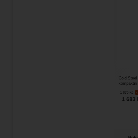
Cold Steel
kompaktní
mm dlouhá 
1 870
Kč
1 683
Boke