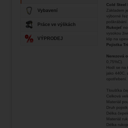
Cold Steel
Základem je
Vybavení
Zo
Tyto coo
výborné řez
Jejich p
Marketi
poškrábání a
Marke
Data zís
Práce ve výškách
Povol
Rukojeť
nož
nejsme s
vysokou živo
VÝPRODEJ
klip na upe
Zo
Pojistka Tr
Marketin
vhodné o
Nerezová o
0,75%C).
Hodí se na 
jako 440C, 
opotřebení. 
Tloušťka če
Celková vel
Materiál po
Druh pojistk
Délka čepe
Materiál ru
Délka rukoj