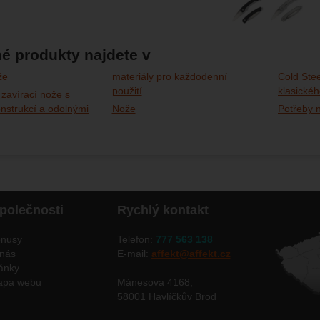
é produkty najdete v
že
materiály pro každodenní
Cold Stee
použití
klasické
 zavírací nože s
onstrukcí a odolnými
Nože
Potřeby n
polečnosti
Rychlý kontakt
nusy
Telefon:
777 563 138
nás
E-mail:
affekt@affekt.cz
ánky
apa webu
Mánesova 4168,
58001 Havlíčkův Brod