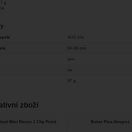
97 g
10A
ry
čepele
AUS 10a
ele
66-85 mm
ano
ne
97 g
ativní zboží
teel Mini Recon 1 Clip Point
Boker Plus Atropos