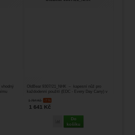
 vhodný
OldBear 9307/21_NHK – kapesní nůž pro
tnímu
každodenní použití (EDC - Every Day Carry) v
tradičním jednoduchém...
1 764
Kč
-7 %
1 641
Kč
Do
Porovnat
košíku