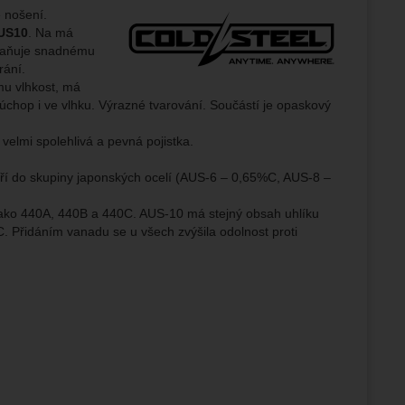
Výrobce:
 nošení.
AUS10
. Na má
ampaní.
braňuje snadnému
ránek.
rání.
že
 mu vlhkost, má
 úchop i ve vlhku. Výrazné tvarování. Součástí je opaskový
elmi spolehlivá a pevná pojistka.
brazit
stran.
ří do skupiny japonských ocelí (AUS-6 – 0,65%C, AUS-8 –
 jako 440A, 440B a 440C. AUS-10 má stejný obsah uhlíku
 Přidáním vanadu se u všech zvýšila odolnost proti