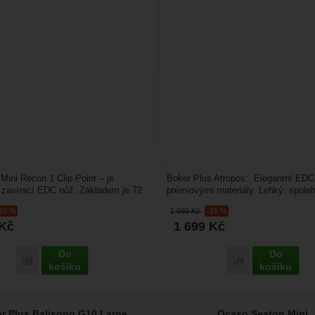
 Mini Recon 1 Clip Point – je
Boker Plus Atropos: Elegantní EDC
 zavírací EDC nůž. Základem je 72
prémiovými materiály. Lehký, spoleh
čepel tradičního...
precizně zpracovaný...
-10 %
1 999
Kč
-15 %
Kč
1 699
Kč
Do
Do
Porovnat
Porovnat
košíku
košíku
r Plus Balisong G10 Large
Ocaso Seaton Mini