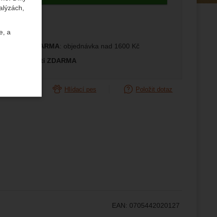
alýzách,
e, a
prava ČR ZDARMA
: objednávka nad 1600 Kč
měna velikosti ZDARMA
orovnat
Hlídací pes
Položit dotaz
uktů a
ste se s
žeme si
ožní
.
epšovat
EAN:
0705442020127