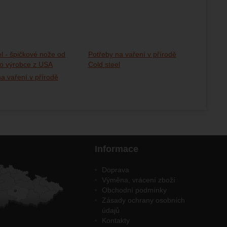
l - špičkové nože od
Potřeby na vaření v přírodě
ho výrobce z USA
Cold steel
a vaření v přírodě
Informace
Doprava
Výměna, vrácení zboží
Obchodní podmínky
Zásady ochrany osobních
údajů
Kontakty