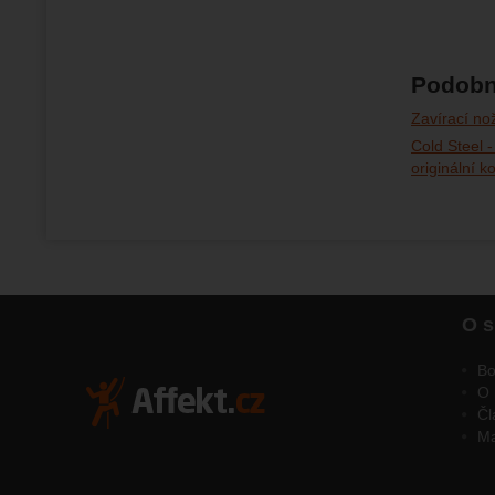
Podobn
Zavírací no
Cold Steel -
originální k
O s
Bo
O 
Čl
M