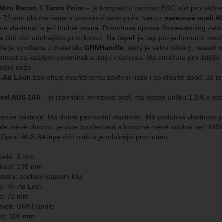
 Mini Recon 1 Tanto Point –
je kompaktní zavírací EDC nůž pro běžné
 72 mm dlouhá čepel v populární tanto point tvaru z
nerezové
oceli 
brazit
kies nám umožňují měření výkonu našeho webu i našich reklamních k
né vlastnosti a je i hodně pevná. Povrchová úprava Stonewashing za
omocí určujeme počet návštěv a zdroje návštěv našich internetových st
.
ngové
-
abychom vás neobtěžovali nevhodnou reklamou
 činí nůž odolnějším proti korozi. Na čepeli je čep pro jednoruční oteví
tingové
kaná pomocí těchto cookies zpracováváme souhrnně a anonymně, tak
eno
e je vyrobena z materiálu
GRNHandle
, který je velmi odolný, nevadí
chopni identifikovat konkrétní uživatele našeho webu.
tnost za každých podmínek a jistý i v úchopu. Má strukturu pro jistější
vnění nože.
brazit
i-Ad Lock
zabraňuje nechtěnému zavření nože i po dlouhé době. Je to v
gové cookies používáme my nebo naši partneři, abychom vám mohli zo
bsahy nebo reklamy jak na našich stránkách, tak na stránkách třetích 
cel AUS 10A
– je japonská nerezová ocel, má obsah uhlíku 1,1% a pat
řezné nástroje. Má dobré pevnostní vlastnosti. Má podobné vlastnosti
ale méně chromu, je více houževnatá a korozně méně odolná než 440C.
Oproti AUS 8A lépe drží ostří a je odolnější proti otěru.
pele: 3 mm
ikost: 178 mm
uzdra: ocelový kapesní klip
y: Tri-Ad Lock
le: 72 mm
kojeti: GRNHandle
eti: 106 mm