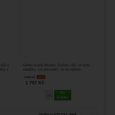
 nůž s
Gerber Asada Micarta: Zavírací nůž, ve stylu
livý a
sekáčku, vás přesvědčí, že ho můžete
používat nejen v kuchyni....
2 008
Kč
-15 %
1 707
Kč
Do
Porovnat
košíku
OldBear 9307/21_NHK