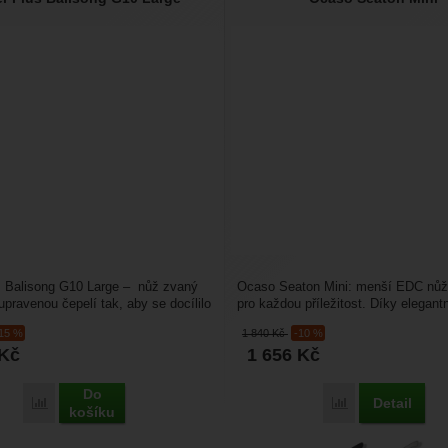
s Balisong G10 Large – nůž zvaný
Ocaso Seaton Mini: menší EDC nůž
upravenou čepelí tak, aby se docílilo
pro každou příležitost. Díky elegan
h...
vzhledu se hodí do kanceláře,...
-15 %
1 840
Kč
-10 %
Kč
1 656
Kč
Do
Detail
Porovnat
Porovnat
košíku