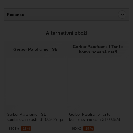
Recenze
Pro vkládání recenzí je nutné se přihlásit.
Alternativní zboží
Recenze
Gerber Paraframe I Tanto
Nebyla přidána žádná recenze.
Gerber Paraframe I SE
kombinované ostří
Gerber Paraframe I SE
Gerber Paraframe Tanto
kombinované ostří 31-003627: je
kombinované ostří 31-003628:
velmi oblíbený EDC nůž s
lehký a relativně kompaktní nůž
860
Kč
-15 %
860
Kč
-15 %
kombinovanou čepelí, který...
s kombinovanou čepelí....