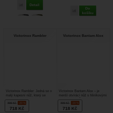
Detail
Porovnat
Do
Porovnat
košíku
Victorinox Rambler
Victorinox Bantam Alox
Victorinox Rambler: Jedná se o
Victorinox Bantam Alox – je
malý kapesní nůž, který se
menší otvírácí nůž s hliníkovými
nemusíte bát vzít s sebou na
střenkami ze Švýcarska. Dá
899
Kč
-20 %
899
Kč
-20 %
toulky do přírody. ...
vám to, co od...
718
Kč
718
Kč