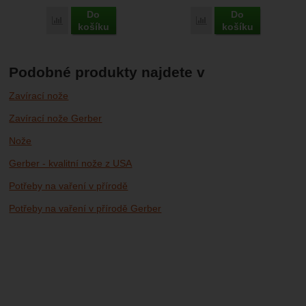
Do
Do
Porovnat
Porovnat
košíku
košíku
Podobné produkty najdete v
Zavírací nože
Zavírací nože Gerber
Nože
Gerber - kvalitní nože z USA
Potřeby na vaření v přírodě
Potřeby na vaření v přírodě Gerber