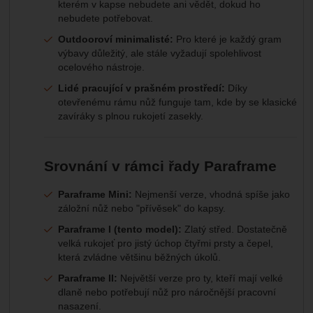
kterém v kapse nebudete ani vědět, dokud ho
nebudete potřebovat.
Outdooroví minimalisté:
Pro které je každý gram
výbavy důležitý, ale stále vyžadují spolehlivost
ocelového nástroje.
Lidé pracující v prašném prostředí:
Díky
otevřenému rámu nůž funguje tam, kde by se klasické
zavíráky s plnou rukojetí zasekly.
Srovnání v rámci řady Paraframe
Paraframe Mini:
Nejmenší verze, vhodná spíše jako
záložní nůž nebo "přívěsek" do kapsy.
Paraframe I (tento model):
Zlatý střed. Dostatečně
velká rukojeť pro jistý úchop čtyřmi prsty a čepel,
která zvládne většinu běžných úkolů.
Paraframe II:
Největší verze pro ty, kteří mají velké
dlaně nebo potřebují nůž pro náročnější pracovní
nasazení.