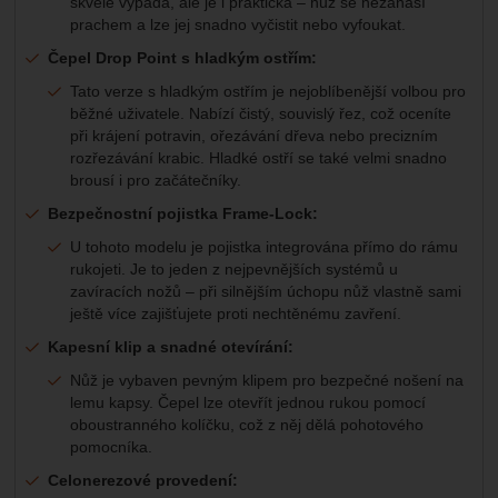
skvěle vypadá, ale je i praktická – nůž se nezanáší
prachem a lze jej snadno vyčistit nebo vyfoukat.
Čepel Drop Point s hladkým ostřím:
Tato verze s hladkým ostřím je nejoblíbenější volbou pro
běžné uživatele. Nabízí čistý, souvislý řez, což oceníte
při krájení potravin, ořezávání dřeva nebo precizním
rozřezávání krabic. Hladké ostří se také velmi snadno
brousí i pro začátečníky.
Bezpečnostní pojistka Frame-Lock:
U tohoto modelu je pojistka integrována přímo do rámu
rukojeti. Je to jeden z nejpevnějších systémů u
zavíracích nožů – při silnějším úchopu nůž vlastně sami
ještě více zajišťujete proti nechtěnému zavření.
Kapesní klip a snadné otevírání:
Nůž je vybaven pevným klipem pro bezpečné nošení na
lemu kapsy. Čepel lze otevřít jednou rukou pomocí
oboustranného kolíčku, což z něj dělá pohotového
pomocníka.
Celonerezové provedení: