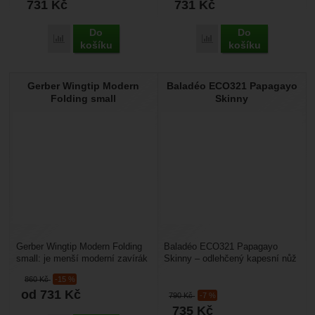
731
Kč
731
Kč
Do
Do
Porovnat
Porovnat
košíku
košíku
Gerber Wingtip Modern
Baladéo ECO321 Papagayo
Folding small
Skinny
Gerber Wingtip Modern Folding
Baladéo ECO321 Papagayo
small: je menší moderní zavírák
Skinny – odlehčený kapesní nůž
určený pro město, turistiku nebo
s částečně ozubenou čepelí
860
Kč
-15 %
cestování....
Hmotnost: 45 gRozměry...
od 731
Kč
790
Kč
-7 %
735
Kč