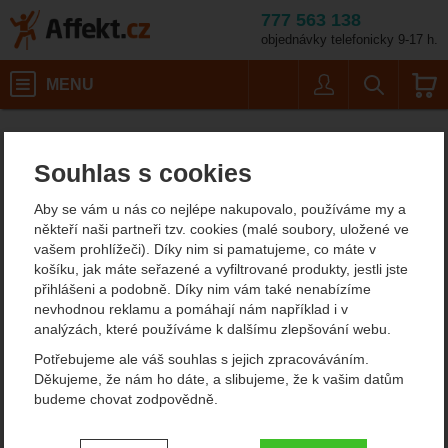
777 563 138
objednávky telefonicky 9-17 h.
Košík
MENU
Uživatel
Vyhledáván
Gerber Paraframe I FE
Potřeby na vaření
Nože
Affekt.cz
Kempování
Zavírací nože
Souhlas s cookies
Gerber Paraframe I FE
Aby se vám u nás co nejlépe nakupovalo, používáme my a
někteří naši partneři tzv. cookies (malé soubory, uložené ve
vašem prohlížeči). Díky nim si pamatujeme, co máte v
Fotografie
košíku, jak máte seřazené a vyfiltrované produkty, jestli jste
přihlášeni a podobně. Díky nim vám také nenabízíme
nevhodnou reklamu a pomáhají nám například i v
analýzách, které používáme k dalšímu zlepšování webu.
Potřebujeme ale váš souhlas s jejich zpracováváním.
Děkujeme, že nám ho dáte, a slibujeme, že k vašim datům
Původní cena:
860
Kč
budeme chovat zodpovědně.
Sleva:
-
15
%
731
Kč
s DPH
Ušetříte:
129
Kč
Nastavení souhlasů s kategoriemi
(
(604,13
bez DPH)
Kč