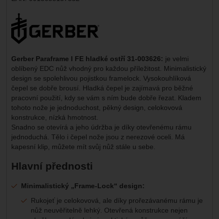
Marketingové
-
abychom vás neobtěžovali nevhodnou
Marketingové
návštěv a zdroje návštěv našich internetových stránek.
.
reklamou
Výrobce:
Data získaná pomocí těchto cookies zpracováváme
Povoleno
souhrnně a anonymně, takže nejsme schopni identifikovat
konkrétní uživatele našeho webu.
Zobrazit
Marketingové cookies používáme my nebo naši partneři,
Gerber Paraframe I FE hladké ostří 31-003626:
je velmi
abychom vám mohli zobrazit vhodné obsahy nebo reklamy
oblíbený EDC nůž vhodný pro každou příležitost. Minimalistický
jak na našich stránkách, tak na stránkách třetích stran.
design se spolehlivou pojistkou framelock. Vysokouhlíková
čepel se dobře brousí. Hladká čepel je zajímavá pro běžné
pracovní použití, kdy se vám s ním bude dobře řezat. Kladem
tohoto nože je jednoduchost, pěkný design, celokovová
konstrukce, nízká hmotnost.
Snadno se otevírá a jeho údržba je díky otevřenému rámu
jednoduchá. Tělo i čepel nože jsou z nerezové oceli. Má
kapesní klip, můžete mít svůj nůž stále u sebe.
Hlavní přednosti
Minimalistický „Frame-Lock“ design:
Rukojeť je celokovová, ale díky prořezávanému rámu je
nůž neuvěřitelně lehký. Otevřená konstrukce nejen