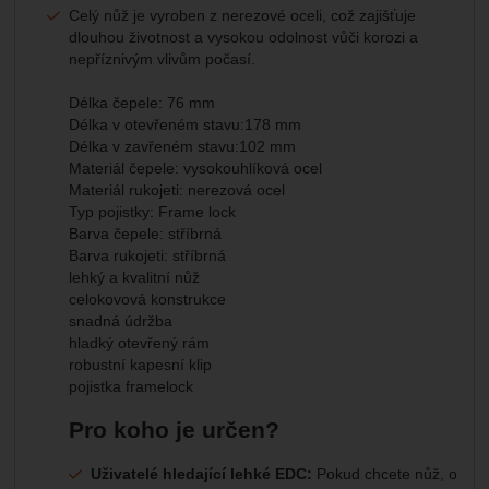
Celý nůž je vyroben z nerezové oceli, což zajišťuje
dlouhou životnost a vysokou odolnost vůči korozi a
nepříznivým vlivům počasí.
Délka čepele: 76 mm
Délka v otevřeném stavu:178 mm
Délka v zavřeném stavu:102 mm
Materiál čepele: vysokouhlíková ocel
Materiál rukojeti: nerezová ocel
Typ pojistky: Frame lock
Barva čepele: stříbrná
Barva rukojeti: stříbrná
lehký a kvalitní nůž
celokovová konstrukce
snadná údržba
hladký otevřený rám
robustní kapesní klip
pojistka framelock
Pro koho je určen?
Uživatelé hledající lehké EDC:
Pokud chcete nůž, o