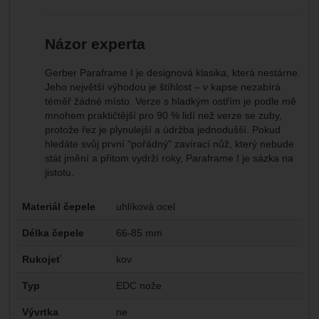
Názor experta
Gerber Paraframe I je designová klasika, která nestárne.
Jeho největší výhodou je štíhlost – v kapse nezabírá
téměř žádné místo. Verze s hladkým ostřím je podle mě
mnohem praktičtější pro 90 % lidí než verze se zuby,
protože řez je plynulejší a údržba jednodušší. Pokud
hledáte svůj první "pořádný" zavírací nůž, který nebude
stát jmění a přitom vydrží roky, Paraframe I je sázka na
jistotu.
Parametry
Materiál čepele
uhlíková ocel
Délka čepele
66-85 mm
Rukojeť
kov
Typ
EDC nože
Vývrtka
ne