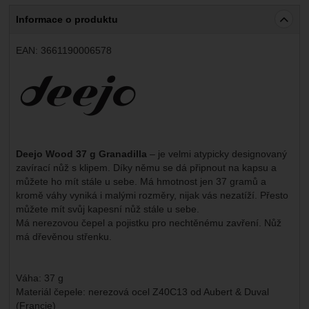
Informace o produktu
EAN:
3661190006578
Výrobce:
Deejo Wood 37 g Granadilla
– je velmi atypicky designovaný
zavírací nůž s klipem. Díky němu se dá připnout na kapsu a
můžete ho mít stále u sebe. Má hmotnost jen 37 gramů a
kromě váhy vyniká i malými rozměry, nijak vás nezatíží. Přesto
můžete mít svůj kapesní nůž stále u sebe.
Má nerezovou čepel a pojistku pro nechtěnému zavření. Nůž
má dřevěnou střenku.
Váha: 37 g
Materiál čepele: nerezová ocel Z40C13 od Aubert & Duval
(Francie)