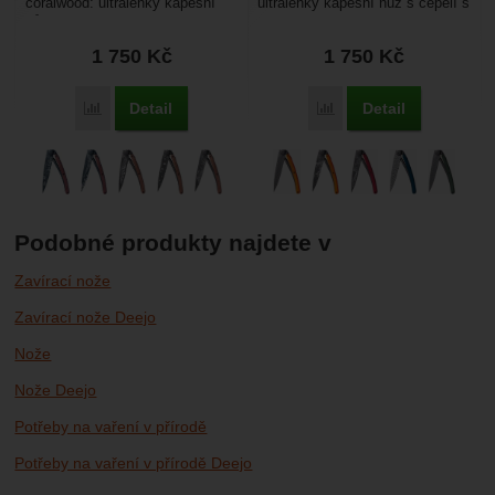
coralwood: ultralehký kapesní
ultralehký kapesní nůž s čepelí s
nůž s hladkou čepelí a
povrchovou úpravou černý titan.
tetováním s různými motivy....
Hmotnost...
1 750
Kč
1 750
Kč
Detail
Detail
Porovnat
Porovnat
Podobné produkty najdete v
Zavírací nože
Zavírací nože Deejo
Nože
Nože Deejo
Potřeby na vaření v přírodě
Potřeby na vaření v přírodě Deejo