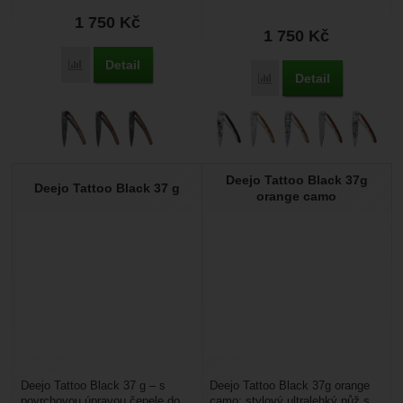
unikátním designem. Hodí se pro
1 750
Kč
cestování, turistiku...
1 750
Kč
Detail
Porovnat
Detail
Porovnat
Deejo Tattoo Black 37g
Deejo Tattoo Black 37 g
orange camo
Deejo Tattoo Black 37 g – s
Deejo Tattoo Black 37g orange
povrchovou úpravou čepele do
camo: stylový ultralehký nůž s