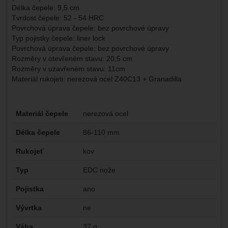
Délka čepele: 9,5 cm
Tvrdost čepele: 52 - 54 HRC
Povrchová úprava čepele: bez povrchové úpravy
Typ pojistky čepele: liner lock
Povrchová úprava čepele: bez povrchové úpravy
Rozměry v otevřeném stavu: 20,5 cm
Rozměry v uzavřeném stavu: 11cm
Materiál rukojeti: nerezová ocel Z40C13 + Granadilla
Parametry
Materiál čepele
nerezová ocel
Délka čepele
86-110 mm
Rukojeť
kov
Typ
EDC nože
Pojistka
ano
Vývrtka
ne
Váha
37 g