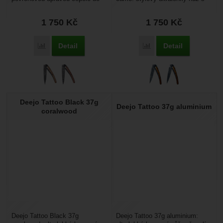
černa a různými motivy.
hliníkovou střenkou s
Hmotnost je úžasných...
hydrografickým potiskem...
1 750
Kč
1 750
Kč
Detail
Detail
Porovnat
Porovnat
Deejo Tattoo Black 37g
Deejo Tattoo 37g aluminium
coralwood
Deejo Tattoo Black 37g
Deejo Tattoo 37g aluminium: