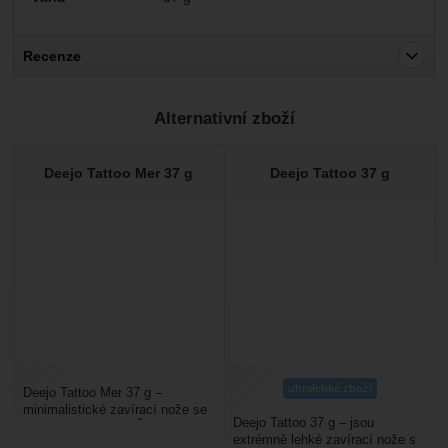
Recenze
Pro vkládání recenzí je nutné se přihlásit.
Alternativní zboží
Recenze
Nebyla přidána žádná recenze.
Deejo Tattoo Mer 37 g
Deejo Tattoo 37 g
ultralehké zboží
Deejo Tattoo Mer 37 g –
minimalistické zavírací nože se
Deejo Tattoo 37 g – jsou
střenkou za dřeva. Čepel má
extrémně lehké zavírací nože s
povrchovou úpravu...