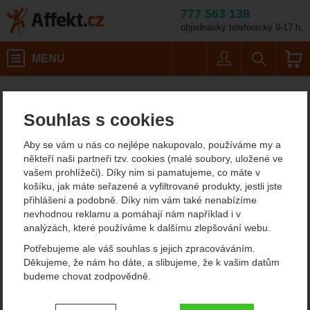
777 563 138
objednávky telefonicky 9-17 h.
Košík
MENU
Uživatel
Vyhledáván
Deejo Wood 37 g Granadil
Potřeby na vaření
Nože
Affekt.cz
Kempování
Zavírací nože
Souhlas s cookies
Deejo Wood 37 g
Aby se vám u nás co nejlépe nakupovalo, používáme my a
Granadilla 1CB004
někteří naši partneři tzv. cookies (malé soubory, uložené ve
vašem prohlížeči). Díky nim si pamatujeme, co máte v
košíku, jak máte seřazené a vyfiltrované produkty, jestli jste
přihlášeni a podobně. Díky nim vám také nenabízíme
Fotografie
nevhodnou reklamu a pomáhají nám například i v
analýzách, které používáme k dalšímu zlepšování webu.
Potřebujeme ale váš souhlas s jejich zpracováváním.
Děkujeme, že nám ho dáte, a slibujeme, že k vašim datům
budeme chovat zodpovědně.
Nastavení souhlasů s kategoriemi