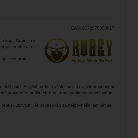
ampaní.
ránek.
EAN:
0672975859817
že
Výrobce:
em kopí. Čepel je z
eť je z materiálu
brazit
pojistku proti
stran.
drží ostří. S vyšší tvrdostí však souvisí i vyšší pracnost při
uje požadovaného podílu chromu, aby mohla být považována
 a protiskluzovosti. Je považován za nejpevnější laminát se