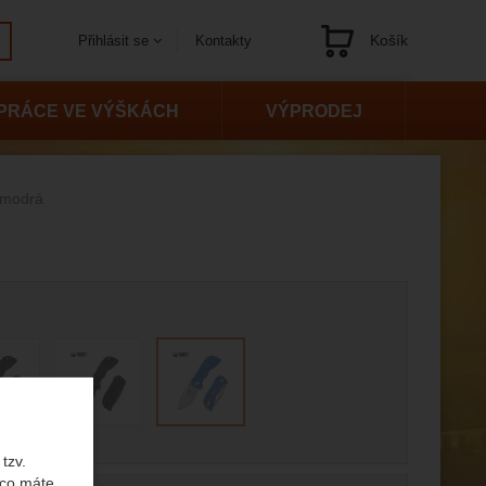
Košík
Kontakty
Přihlásit se
Navigace
PRÁCE VE VÝŠKÁCH
VÝPRODEJ
 modrá
 variantu
tzv.
 co máte