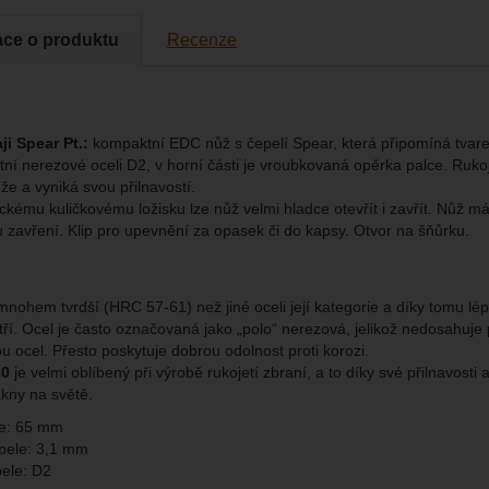
ace o produktu
Recenze
brazit
kies nám umožňují měření výkonu našeho webu i našich reklamních k
omocí určujeme počet návštěv a zdroje návštěv našich internetových st
.
ngové
-
abychom vás neobtěžovali nevhodnou reklamou
tingové
kaná pomocí těchto cookies zpracováváme souhrnně a anonymně, tak
eno
chopni identifikovat konkrétní uživatele našeho webu.
ji Spear Pt.:
kompaktní EDC nůž s
čepelí Spear, která připomíná tvar
tní nerezové oceli D2, v horní části je vroubkovaná opěrka palce. Rukoj
že a vyniká svou přilnavostí.
brazit
gové cookies používáme my nebo naši partneři, abychom vám mohli zo
kému kuličkovému ložisku lze nůž velmi hladce otevřít i zavřít. Nůž má 
bsahy nebo reklamy jak na našich stránkách, tak na stránkách třetích 
zavření. Klip pro upevnění za opasek či do kapsy. Otvor na šňůrku.
mnohem tvrdší (HRC 57-61) než jiné oceli její kategorie a díky tomu lépe 
tří. Ocel je často označovaná jako „polo“ nerezová, jelikož nedosah
u ocel. Přesto poskytuje dobrou odolnost proti korozi.
10
je velmi oblíbený při výrobě rukojetí zbraní, a to díky své přilnavosti
ákny na světě.
le: 65 mm
pele: 3,1 mm
pele: D2