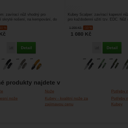
m: zavírací nůž vhodný pro
Kubey Scalper: zavírací kapesní n
 skryté nošení, na kempování, do
pro každodenní užití tzv. EDC. Nůž
adká Tanto...
hladkou čepel tvaru...
-10 %
1 200
Kč
-10 %
Kč
1 080
Kč
Detail
Detail
Porovnat
Porovnat
é produkty najdete v
že
Nože
Potřeby n
esní nože
Kubey - kvalitní nože za
Potřeby n
zajímavou cenu
Kubey