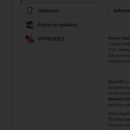
Vybavení
Inform
Zo
Tyto coo
Práce ve výškách
Jejich p
Marketi
Marke
Data zís
Povol
nejsme s
Kubey Kara
VÝPRODEJ
vysoce kvali
G10, neklou
Zo
Marketin
Díky keramic
vhodné o
nechtěnému 
Ocel D2
je 
broušení os
za nerezovo
Materiál G
skelnými vl
Délka čepe
Tloušťka če
Materiál če