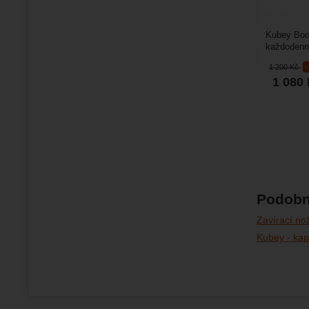
Kubey Boo
každodenní
přírody. Hl
1 200
Kč
1 080
Podobn
Zavírací no
Kubey - kap