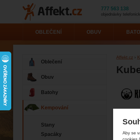
777 563 138
objednávky telefonick
OBLEČENÍ
OBUV
BAT
Affekt.cz
K
Oblečení
Kube
Obuv
Fotogr
Batohy
Kempování
Souh
Stany
Aby se v
Spacáky
cookies 