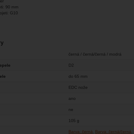
ner
eti: 90 mm
ojeti: G10
g
ry
černá / černá/černá / modrá
čepele
D2
ele
do 65 mm
EDC nože
ano
ne
105 g
Barva: černá
Barva: černá/černá