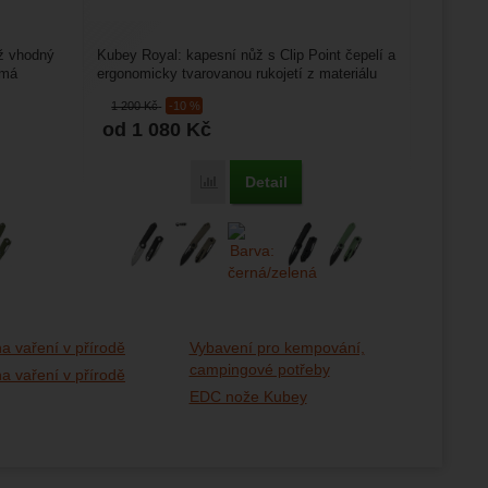
ůž vhodný
Kubey Royal: kapesní nůž s Clip Point čepelí a
 má
ergonomicky tvarovanou rukojetí z materiálu
G10, který...
1 200
Kč
-10 %
od 1 080
Kč
Detail
Porovnat
a vaření v přírodě
Vybavení pro kempování,
campingové potřeby
a vaření v přírodě
EDC nože Kubey