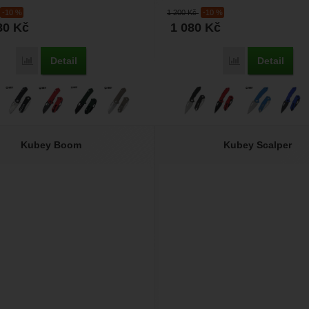
...
každodenní nošení, čepel...
-10 %
1 200
Kč
-10 %
80
Kč
1 080
Kč
Detail
Detail
Porovnat
Porovnat
Kubey Boom
Kubey Scalper