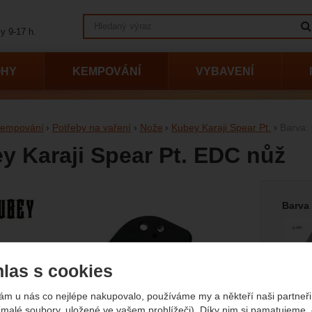
Vyhledávání
y 9-17 h.
OHY
KEMPOVÁNÍ
VYBAVENÍ
empování
Potřeby na vaření
Nože
Kubey Karaji Spear Pt.
Barva:
y Karaji Spear Pt. EDC nůž
Vyberte
afie
Barva
las s cookies
ám u nás co nejlépe nakupovalo, používáme my a někteří naši partneři 
(malé soubory, uložené ve vašem prohlížeči). Díky nim si pamatujeme,