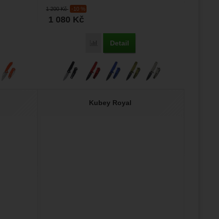
svou přilnavostí....
1 200
Kč
-10 %
1 080
Kč
Detail
Porovnat
Kubey Royal