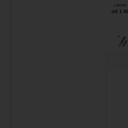
každodenní
1 200
Kč
od 1 0