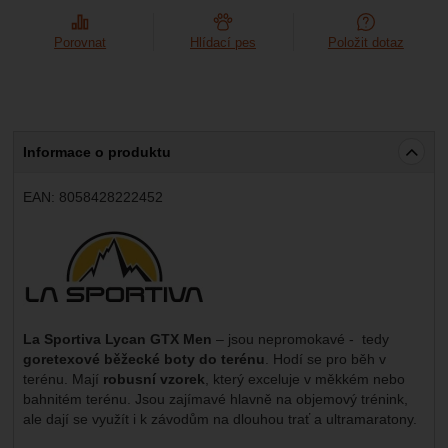
Porovnat
Hlídací pes
Položit dotaz
Informace o produktu
EAN:
8058428222452
Výrobce:
La Sportiva Lycan GTX Men
– jsou nepromokavé - tedy
goretexové běžecké boty do terénu
. Hodí se pro běh v
terénu. Mají
robusní vzorek
, který exceluje v měkkém nebo
bahnitém terénu. Jsou zajímavé hlavně na objemový trénink,
ale dají se využít i k závodům na dlouhou trať a ultramaratony.