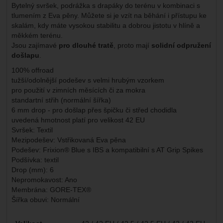
Bytelný svršek, podrážka s drapáky do terénu v kombinaci s
tlumením z Eva pěny. Můžete si je vzít na běhání i přístupu ke
skalám, kdy máte vysokou stabilitu a dobrou jistotu v hlíně a
měkkém terénu.
Jsou zajímavé
pro dlouhé tratě
, proto mají
solidní odpružení
došlapu
.
100% offroad
tužší/odolnější podešev s velmi hrubým vzorkem
pro použití v zimních měsících či za mokra
standartní střih (normální šířka)
6 mm drop - pro došlap přes špičku či střed chodidla
uvedená hmotnost platí pro velikost 42 EU
Svršek: Textil
Mezipodešev: Vstřikovaná Eva pěna
Podešev: Frixion® Blue s IBS a kompatibilní s AT Grip Spikes
Podšívka: textil
Drop (mm): 6
Nepromokavost: Ano
Membrána: GORE-TEX®
Šířka obuvi: Normální
Parametry