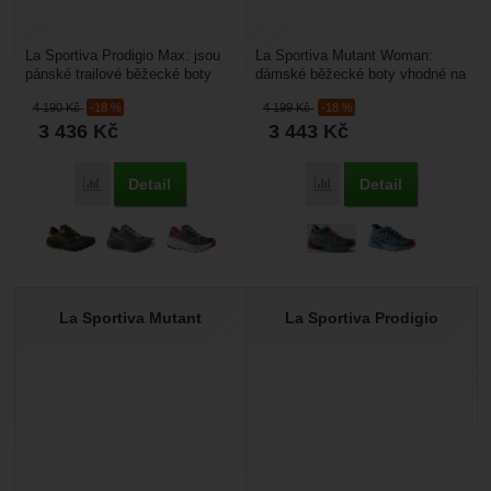
La Sportiva Prodigio Max: jsou
La Sportiva Mutant Woman:
pánské trailové běžecké boty
dámské běžecké boty vhodné na
určené pro běh na velmi dlouhé
běhání v lese, off-road cestách a
4 190
Kč
-18 %
4 199
Kč
-18 %
vzdálenosti,...
různých jiných...
3 436
Kč
3 443
Kč
Detail
Detail
Porovnat
Porovnat
La Sportiva Mutant
La Sportiva Prodigio