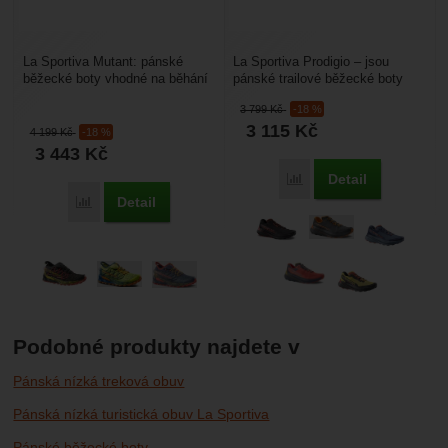
La Sportiva Mutant: pánské
La Sportiva Prodigio – jsou
běžecké boty vhodné na běhání
pánské trailové běžecké boty
v lese, off-road cestách a
určené pro běh na velmi dlouhé
3 799
Kč
-18 %
různých jiných terénech....
vzdálenosti(horský...
3 115
Kč
4 199
Kč
-18 %
3 443
Kč
Detail
Porovnat
Detail
Porovnat
Podobné produkty najdete v
Pánská nízká treková obuv
Pánská nízká turistická obuv La Sportiva
Pánské běžecké boty