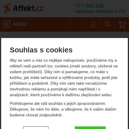
777 563 138
objednávky telefonicky 9-17 h.
Košík
MENU
Uživatel
Vyhledáván
Velikost: 43 / Barva
Pánská outdoorová obuv a turistické boty
Pánské běžecké boty
Affekt.cz
Obuv
La Sportiva Lycan GTX Men
Souhlas s cookies
La Sportiva Lycan GTX
Aby se vám u nás co nejlépe nakupovalo, používáme my a
Men
někteří naši partneři tzv. cookies (malé soubory, uložené ve
vašem prohlížeči). Díky nim si pamatujeme, co máte v
košíku, jak máte seřazené a vyfiltrované produkty, jestli jste
přihlášeni a podobně. Díky nim vám také nenabízíme
Fotografie
nevhodnou reklamu a pomáhají nám například i v
analýzách, které používáme k dalšímu zlepšování webu.
Potřebujeme ale váš souhlas s jejich zpracováváním.
Děkujeme, že nám ho dáte, a slibujeme, že k vašim datům
budeme chovat zodpovědně.
předchozí
n
Nastavení souhlasů s kategoriemi