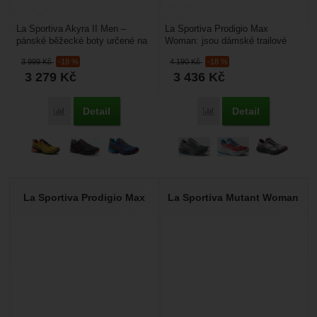
La Sportiva Akyra II Men –
La Sportiva Prodigio Max
pánské běžecké boty určené na
Woman: jsou dámské trailové
trailové běhy, horské běhy a
běžecké boty určené pro běh na
3 999
Kč
-18 %
4 190
Kč
-18 %
dlouhé tratě. Bytelný...
velmi dlouhé vzdálenosti,...
3 279
Kč
3 436
Kč
Detail
Detail
Porovnat
Porovnat
La Sportiva Prodigio Max
La Sportiva Mutant Woman