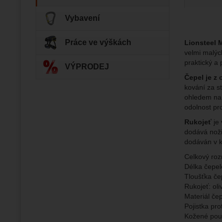
Vybavení
Zo
Tyto coo
Jejich p
Marketi
Marke
Práce ve výškách
Lionsteel 
Data zís
Povol
velmi malýc
nejsme s
praktický a
VÝPRODEJ
Čepel je z 
Zo
Marketin
kování za s
vhodné o
ohledem na 
odolnost pro
Rukojeť
je 
dodává noži 
dodáván v 
Celkový ro
Délka čepe
Tloušťka če
Rukojeť: ol
Materiál če
Pojistka pro
Kožené pou