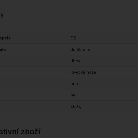
ry
čepele
D2
ele
do 65 mm
dřevo
lovecké nože
ano
ne
180 g
ativní zboží