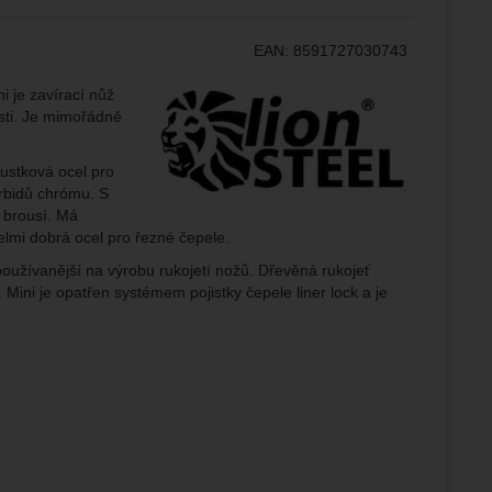
EAN:
8591727030743
ampaní.
ránek.
Výrobce:
i je zavírací nůž
že
osti. Je mimořádně
ustková ocel pro
brazit
rbidů chrómu. S
stran.
e brousí. Má
velmi dobrá ocel pro řezné čepele.
ejpoužívanější na výrobu rukojetí nožů. Dřevěná rukojeť
 Mini je opatřen systémem pojistky čepele liner lock a je