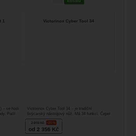
košíku
t 1
Victorinox Cyber Tool 34
) – se hodí
Victorinox Cyber Tool 34 – je tradiční
dy. Patří
švýcarský nástrojový nůž. Má 34 funkcí. Čepel
je dlouhá 91 mm. ...
2 949
Kč
-20 %
od 2 356
Kč