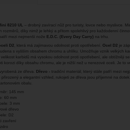
brazit
kies nám umožňují měření výkonu našeho webu i našich reklamních k
omocí určujeme počet návštěv a zdroje návštěv našich internetových st
.
ngové
-
abychom vás neobtěžovali nevhodnou reklamou
tingové
Mini 8210 UL
– drobný zavírací nůž pro turisty, lovce nebo myslivce. Min
kaná pomocí těchto cookies zpracováváme souhrnně a anonymně, tak
eno
h rozměrů, díky nimž je lehký a přitom spolehlivý pro každodenní činn
chopni identifikovat konkrétní uživatele našeho webu.
 patří mezi nejmenší nože
E.D.C. (Every Day Carry)
na trhu.
oceli D2
, která má zajímavou odolnost proti opotřebení.
Ocel D2
je záp
brazit
gové cookies používáme my nebo naši partneři, abychom vám mohli zo
tudena s vyšším obsahem chromu a uhlíku. Umožňuje vznik velkých ka
bsahy nebo reklamy jak na našich stránkách, tak na stránkách třetích 
velikost karbidů má vysokou odolnost proti opotřebení, ale obtížněji s
ti korozi díky obsahu chromu, ale je nižší než u nerezové oceli. Je to 
vyrobená ze dřeva.
Dřevo
-
tradiční materiál, který stále patří mezi n
přirozený a elegantní vzhled, rukojeti ze dřeva jsou příjemné na dotek.
kartonovém obalu.
změr: 145 mm
le: 60 mm
pele: 3 mm
ivové dřevo
pele: D2
ti zavření
zdro