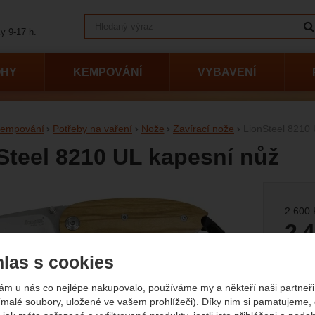
Vyhledávání
y 9-17 h.
OHY
KEMPOVÁNÍ
VYBAVENÍ
empování
Potřeby na vaření
Nože
Zavírací nože
LionSteel 8210
Steel 8210 UL kapesní nůž
afie
Původn
2 600
2 
(
(1 998
las s cookies
0
ám u nás co nejlépe nakupovalo, používáme my a někteří naši partneři 
(malé soubory, uložené ve vašem prohlížeči). Díky nim si pamatujeme,