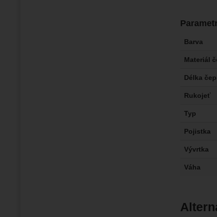
Paramet
Barva
Materiál 
Délka čep
Rukojeť
Typ
Pojistka
Vývrtka
Váha
Altern