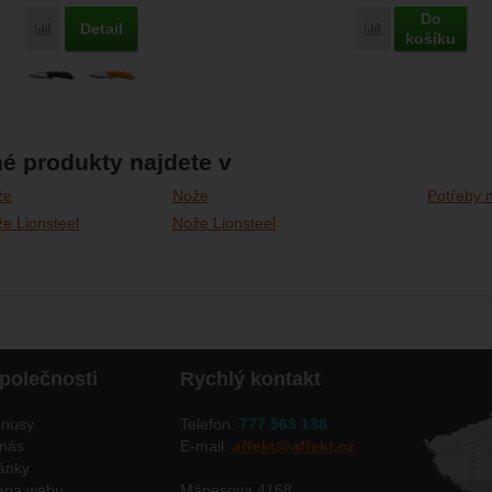
Do
Detail
Porovnat
Porovnat
košíku
é produkty najdete v
že
Nože
Potřeby n
že Lionsteel
Nože Lionsteel
polečnosti
Rychlý kontakt
nusy
Telefon:
777 563 138
nás
E-mail:
affekt@affekt.cz
ánky
apa webu
Mánesova 4168,