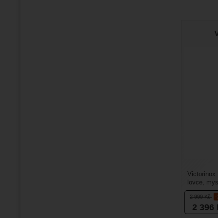
V
Victorinox
lovce, mys
spolehnout
2 999
Kč
2 396