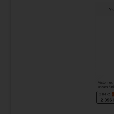
Vi
Victorinox
univerzáln
dřevěnými 
2 999
Kč
2 396