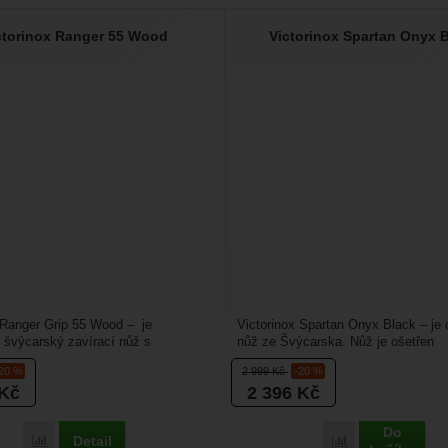
ctorinox Ranger 55 Wood
Victorinox Spartan Onyx 
 Ranger Grip 55 Wood – je
Victorinox Spartan Onyx Black – je 
í švýcarský zavírací nůž s
nůž ze Švýcarska. Nůž je ošetřen
střenkami a s mnoha...
polyspektrálním procesem,...
-20 %
2 999
Kč
-20 %
Kč
2 396
Kč
Do
Detail
Porovnat
Porovnat