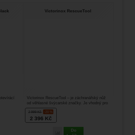
Black
Victorinox RescueTool
otevírácí
Victorinox RescueTool – je záchranářský nůž
od věhlasné švýcarské značky. Je vhodný pro
hasiče, horskou...
2 999
Kč
-20 %
2 396
Kč
Do
Porovnat