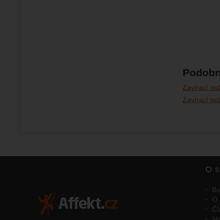
Podobn
Zavírací no
Zavírací no
O s
Bo
O 
Čl
M