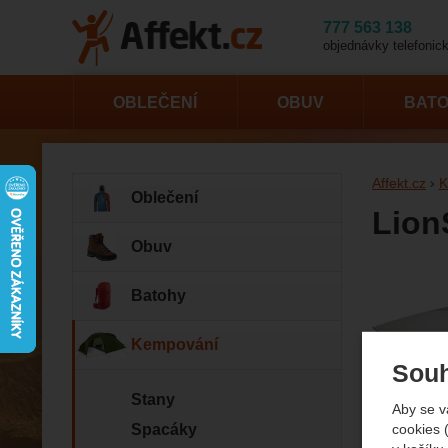
777 563 138
objednávky telefonick
OBLEČENÍ
OBUV
BAT
Affekt.cz
K
Oblečení
Lion
Obuv
Fotogr
Batohy
Kempování
Souh
Stany
Aby se v
cookies 
Spacáky