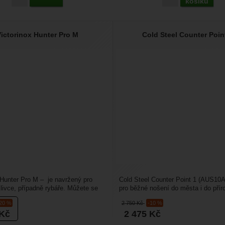
košíku
ictorinox Hunter Pro M
Cold Steel Counter Poin
 Hunter Pro M – je navržený pro
Cold Steel Counter Point 1 (AUS10A
livce, případně rybáře. Můžete se
pro běžné nošení do města i do příro
 na...
mezi EDC zavírací...
-20 %
2 750
Kč
-10 %
Kč
2 475
Kč