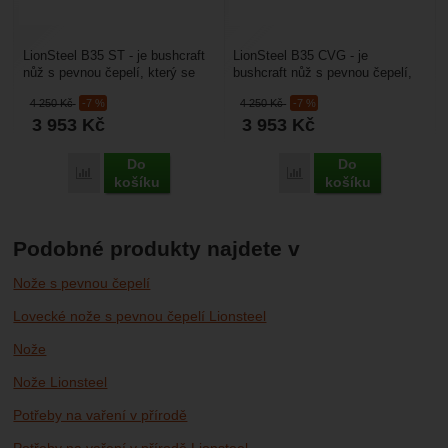
LionSteel B35 ST - je bushcraft
LionSteel B35 CVG - je
nůž s pevnou čepelí, který se
bushcraft nůž s pevnou čepelí,
hodí zejména na horské túry a je
který se hodí zejména na horské
4 250
Kč
-7 %
4 250
Kč
-7 %
vhodný...
túry a je vhodný...
3 953
Kč
3 953
Kč
Do
Do
Porovnat
Porovnat
košíku
košíku
Podobné produkty najdete v
Nože s pevnou čepelí
Lovecké nože s pevnou čepelí Lionsteel
Nože
Nože Lionsteel
Potřeby na vaření v přírodě
Potřeby na vaření v přírodě Lionsteel