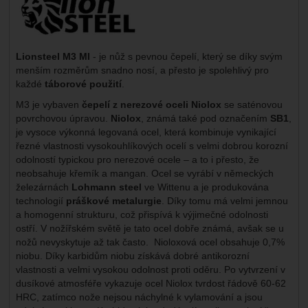
Lionsteel M3 MI
- je nůž s pevnou čepelí, který se díky svým
menším rozměrům snadno nosí, a přesto je spolehlivý pro
každé
táborové použití
.
M3 je vybaven
čepelí z nerezové oceli Niolox
se saténovou
povrchovou úpravou.
Niolox
, známá také pod označením
SB1
,
je vysoce výkonná legovaná ocel, která kombinuje vynikající
řezné vlastnosti vysokouhlíkových ocelí s velmi dobrou korozní
odolností typickou pro nerezové ocele – a to i přesto, že
neobsahuje křemík a mangan. Ocel se vyrábí v německých
železárnách
Lohmann steel
ve Wittenu a je produkována
technologií
práškové metalurgie
. Díky tomu má velmi jemnou
a homogenní strukturu, což přispívá k výjimečné odolnosti
ostří. V nožířském světě je tato ocel dobře známá, avšak se u
nožů nevyskytuje až tak často. Nioloxová ocel obsahuje 0,7%
niobu. Díky karbidům niobu získává dobré antikorozní
vlastnosti a velmi vysokou odolnost proti oděru. Po vytvrzení v
dusíkové atmosféře vykazuje ocel Niolox tvrdost řádově 60-62
HRC, zatímco nože nejsou náchylné k vylamování a jsou