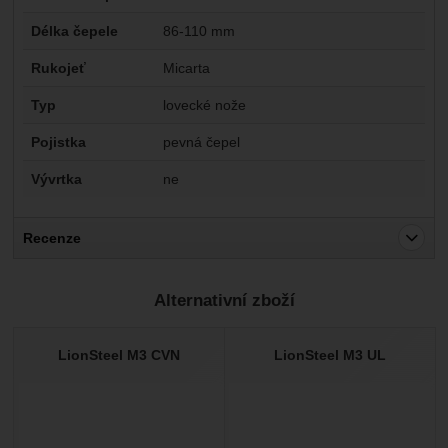
Délka čepele
86-110 mm
Rukojeť
Micarta
Typ
lovecké nože
Pojistka
pevná čepel
Vývrtka
ne
Recenze
Pro vkládání recenzí je nutné se přihlásit.
Alternativní zboží
Recenze
Nebyla přidána žádná recenze.
LionSteel M3 CVN
LionSteel M3 UL