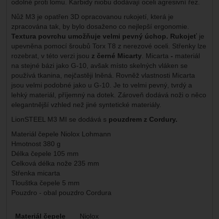
odolné proti lomu. Karbidy niobu dodávají oceli agresivní řez.
Nůž M3 je opatřen 3D opracovanou rukojetí, která je
zpracována tak, by bylo dosaženo co nejlepší ergonomie.
Textura povrchu umožňuje velmi pevný úchop.
Rukojeť
je
upevněna pomocí šroubů Torx T8 z nerezové oceli. Střenky lze
rozebrat, v této verzi jsou
z černé Micarty
. Micarta
-
materiál
na stejné bázi jako G-10, avšak místo skelných vláken se
používá tkanina, nejčastěji lněná. Rovněž vlastnosti Micarta
jsou velmi podobné jako u G-10. Je to velmi pevný, tvrdý a
lehký materiál, příjemný na dotek. Zároveň dodává noži o něco
elegantnější vzhled než jiné syntetické materiály.
LionSTEEL M3 MI se dodává s
pouzdrem z Cordury.
Materiál čepele Niolox Lohmann
Hmotnost 380 g
Délka čepele 105 mm
Celková délka nože 235 mm
Střenka micarta
Tlouštka čepele 5 mm
Pouzdro - obal pouzdro Cordura
Parametry
Materiál čepele
Niolox