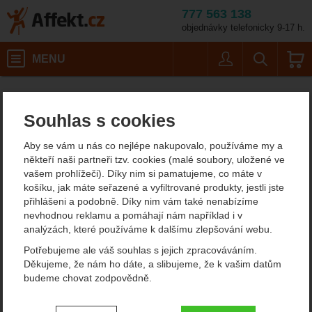
777 563 138
objednávky telefonicky 9-17 h.
Košík
MENU
Uživatel
Vyhledáván
Lionsteel M3 MI
Potřeby na vaření
Nože
Affekt.cz
Kempování
Nože s pevnou čepelí
Souhlas s cookies
Lionsteel M3 MI nůž s
Aby se vám u nás co nejlépe nakupovalo, používáme my a
pevnou čepelí
někteří naši partneři tzv. cookies (malé soubory, uložené ve
vašem prohlížeči). Díky nim si pamatujeme, co máte v
košíku, jak máte seřazené a vyfiltrované produkty, jestli jste
přihlášeni a podobně. Díky nim vám také nenabízíme
Fotografie
nevhodnou reklamu a pomáhají nám například i v
analýzách, které používáme k dalšímu zlepšování webu.
Potřebujeme ale váš souhlas s jejich zpracováváním.
Děkujeme, že nám ho dáte, a slibujeme, že k vašim datům
budeme chovat zodpovědně.
předchozí
n
Nastavení souhlasů s kategoriemi