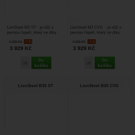
LionSteel M3 ST - je nůž s
LionSteel M3 CVG - je nůž s
pevnou čepelí, který se díky
pevnou čepelí, který se díky
svým menším rozměrům snadno
svým menším rozměrům snadno
4 225
Kč
-7 %
4 225
Kč
-7 %
nosí, a přesto je...
nosí, a přesto...
3 929
Kč
3 929
Kč
Do
Do
Porovnat
Porovnat
košíku
košíku
LionSteel B35 ST
LionSteel B35 CVG