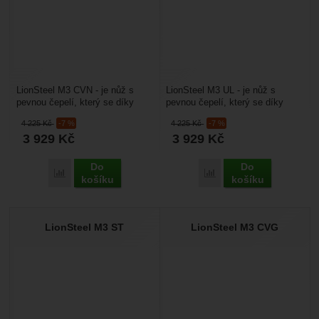
LionSteel M3 CVN - je nůž s
LionSteel M3 UL - je nůž s
pevnou čepelí, který se díky
pevnou čepelí, který se díky
svým menším rozměrům snadno
svým menším rozměrům snadno
4 225
Kč
-7 %
4 225
Kč
-7 %
nosí, a přesto je...
nosí, a přesto je...
3 929
Kč
3 929
Kč
Do
Do
Porovnat
Porovnat
košíku
košíku
LionSteel M3 ST
LionSteel M3 CVG