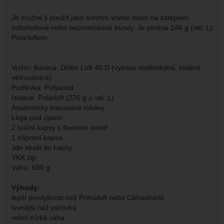
Je možné ji použít jako svrchní vrstvu nebo na zateplení
softshellové nebo nepromokavé bundy. Je plněna 246 g (vel. L)
Polarloftem.
Vrchní tkanina: Drilite Loft 40 D (vysoce voděodolná, totálně
větruodolná)
Podšívka: Polyamid
Izolace: Polarloft (226 g u vel. L)
Anatomicky tvarované rukávy
Léga pod zipem
2 boční kapsy s fleesem uvnitř
1 náprsní kapsa
Jde sbalit do kapsy
YKK zip
Váha: 580 g
Výhody:
lepší prodyšnost než Primaloft nebo Climashield
levnější než péřovka
velmi nízká váha