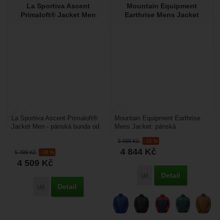
La Sportiva Ascent
Mountain Equipment
Primaloft® Jacket Men
Earthrise Mens Jacket
La Sportiva Ascent Primaloft®
Mountain Equipment Earthrise
Jacket Men - pánská bunda od
Mens Jacket: pánská
firmy La Sportiva vás příjemně
zateplovací péřová bunda. Je to
5 699
Kč
-15 %
zahřeje při...
velmi lehká (440 g)...
4 844
Kč
5 499
Kč
-18 %
4 509
Kč
Detail
Porovnat
Detail
Porovnat