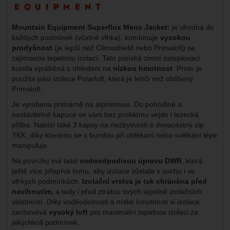
Mountain Equipment Superflux Mens Jacket:
je vhodná do
každých podmínek (včetně vlhka), kombinuje
vysokou
prodyšnost
(je lepší než Climashield nebo Primaloft) se
zajímavou tepelnou izolací. Tato pánská zimní zateplovací
bunda vyráběná s ohledem na
nízkou hmotnost
. Proto je
použita jako izolace Polarloft, která je lehčí než oblíbený
Primaloft.
Je vyrobena primárně na alpinismus. Do pohodlné a
nastavitelné kapuce se vám bez problému vejde i lezecká
přilba. Nabízí také 3 kapsy na nezbytnosti a dvoucestný zip
YKK, díky kterému se s bundou při oblékaní nebo svlékání lépe
manipuluje.
Na povrchu má také
vodoodpudivou úpravu DWR
, která
ještě více přispívá tomu, aby izolace zůstala v suchu i ve
vlhkých podmínkách.
Izolační vrstva je tak chrán
ě
na p
ř
ed
navlhnutím,
a tedy i před ztrátou svých tepelně izolačních
vlastností. Díky voděodolnosti a nízké hmotnosti si izolace
zachovává
vysoký loft
pro maximální tepelnou izolaci za
jakýchkoli podmínek.