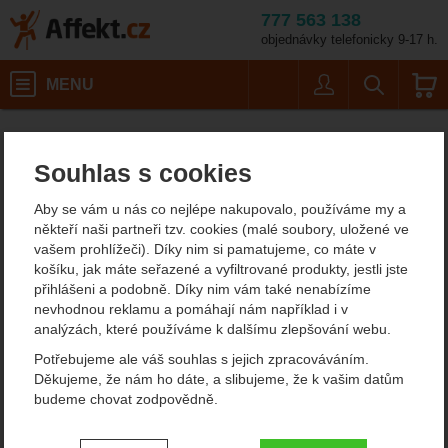
777 563 138
objednávky telefonicky 9-17 h.
Košík
MENU
Uživatel
Vyhledáván
Pánské outdoorové oblečení
Pánské zimní a péřové bundy
Affekt.cz
Oblečení
Velikost: XL / Barva:
Souhlas s cookies
Mountain Equipment Superflux Mens Jacket
Mountain Equipment
Aby se vám u nás co nejlépe nakupovalo, používáme my a
někteří naši partneři tzv. cookies (malé soubory, uložené ve
Superflux Mens Jacket
vašem prohlížeči). Díky nim si pamatujeme, co máte v
košíku, jak máte seřazené a vyfiltrované produkty, jestli jste
přihlášeni a podobně. Díky nim vám také nenabízíme
nevhodnou reklamu a pomáhají nám například i v
Fotografie
analýzách, které používáme k dalšímu zlepšování webu.
Potřebujeme ale váš souhlas s jejich zpracováváním.
Děkujeme, že nám ho dáte, a slibujeme, že k vašim datům
budeme chovat zodpovědně.
Nastavení souhlasů s kategoriemi