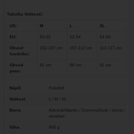
Tabulka Velikostí:
US:
M
L
XL
EU:
50-52
52-54
54-56
Obvod
102-107 cm
107-112 cm
112-117 cm
hrudníku:
Obvod
81 cm
86 cm
91 cm
pasu:
Parametry
Náplň
Polarloft
Velikost
L / M / XL
Barva
Admiral/Atlantic / Cosmos/Dusk / černá /
obsidian
Váha
490 g