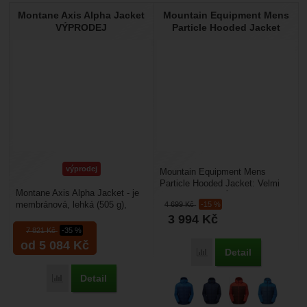
Montane Axis Alpha Jacket
Mountain Equipment Mens
VÝPRODEJ
Particle Hooded Jacket
výprodej
Mountain Equipment Mens
Particle Hooded Jacket: Velmi
Montane Axis Alpha Jacket - je
pohodlná a přizpůsobivá
membránová, lehká (505 g),
4 699
Kč
-15 %
zateplovací bunda od firmy...
pánská bunda plněná kvalitním
3 994
Kč
husím peřím....
7 821
Kč
-35 %
od 5 084
Kč
Detail
Porovnat
Detail
Porovnat