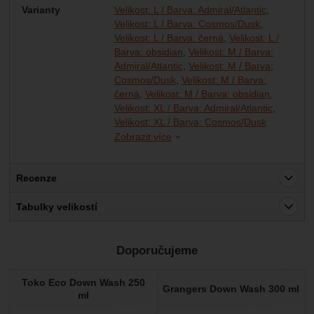
Varianty
Velikost: L / Barva: Admiral/Atlantic
Velikost: L / Barva: Cosmos/Dusk
Velikost: L / Barva: černá
Velikost: L /
Barva: obsidian
Velikost: M / Barva:
Admiral/Atlantic
Velikost: M / Barva:
Cosmos/Dusk
Velikost: M / Barva:
černá
Velikost: M / Barva: obsidian
Velikost: XL / Barva: Admiral/Atlantic
Velikost: X
Velikost: X
Velikost: XL / Barva: Cosmos/Dusk
Zobrazit více
Recenze
Pro vkládání recenzí je nutné se přihlásit.
Tabulky velikostí
Recenze
Doporučujeme
Nebyla přidána žádná recenze.
Toko Eco Down Wash 250
Grangers Down Wash 300 ml
ml