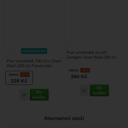
doporučujeme!
Prací prostředek na peří
Granger's Down Wash 300 ml :
Prací prostředek Toko Eco Down
je vhodný na praní péřového
Wash (250 ml) Pokud máte
oblečení a péřových...
289
Kč
-10 %
doma péřovou bundu, vestu
299
Kč
-20 %
260
Kč
nebo spacák (například...
239
Kč
Do
Porovnat
Do
košíku
Porovnat
košíku
Alternativní zboží