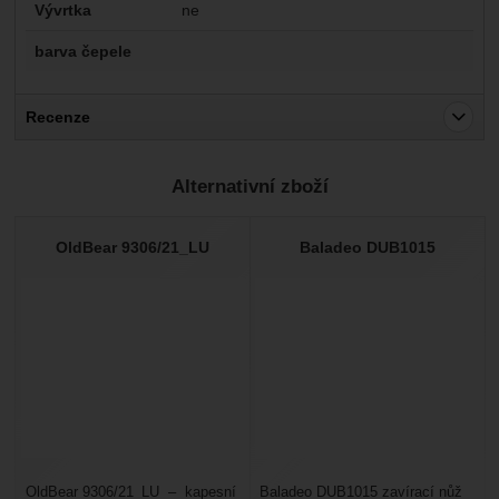
Vývrtka
ne
barva čepele
Recenze
Pro vkládání recenzí je nutné se přihlásit.
Alternativní zboží
Recenze
Nebyla přidána žádná recenze.
OldBear 9306/21_LU
Baladeo DUB1015
OldBear 9306/21_LU – kapesní
Baladeo DUB1015 zavírací nůž