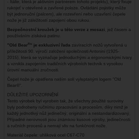
- Itálie, která je aktivním partnerem tohoto projektu), který fixuje
rukojeť v otevřené a zavřené poloze. Ovládání pojistky může
být jednoruční (palcem), ale rozevření nebo uzavření čepele
nože je již záležitostí zapojení obou rukou.
Bezpečnostní kroužek je u této verze z mosazi
, jež časem a
používáním získává patinu.
®
"Old Bear
" je exkluzivní řada
zavíracích nožů vytvořená u
příležitosti 90. výročí založení společnosti Antonini (1925-
2015), která se vyznačuje jednoduchými a ergonomickými tvary
a vznikla zapojením tradičních výrobních technik s vysokou
úrovní manuální zručnosti.
Čepel nože je opatřena naším solí vyleptaným logem "Old
Bear®".
DŮLEŽITÉ UPOZORNĚNÍ
Tento výrobek byl vyroben tak, že všechny použité suroviny
byly podrobeny ručnímu zpracování a procesům, díky nimž je
každý jednotlivý nůž jedinečný, originální a nestandardizovaný.
Případné nerovnosti jsou známkou kusové výroby, jedinečnosti
a ručních procesů a nemají vliv na funkčnost nože.
Materiál čepele
: uhlíková ocel C67-C70