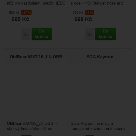
nůž pro každodenní použití (EDC
z oceli 440. Rukojeť nože je z
- Every Day Carry) v tradičním
olivového dřeva. Hodí se na
835
Kč
-17 %
750
Kč
-7 %
jednoduchém...
každodenní použití.Nůž...
695
Kč
698
Kč
Do
Do
Porovnat
Porovnat
košíku
košíku
OldBear 9387/19_LN OBB
SOG Keytron
OldBear 9387/19_LN OBB –
SOG Keytron: je malý a
stylový houbařský nůž se
kompaktní zavírací nůž určený
specificky tvarovaným ostřím a
jako přívěsek na klíče. Má