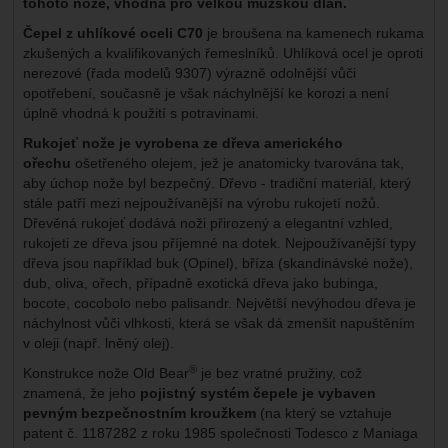
tohoto nože, vhodná pro velkou mužskou dlaň.
Čepel z uhlíkové oceli C70
je broušena na kamenech rukama
zkušených a kvalifikovaných řemeslníků. Uhlíková ocel je oproti
nerezové (řada modelů 9307) výrazně odolnější vůči
opotřebení, současně je však náchylnější ke korozi a není
úplně vhodná k použití s potravinami.
Rukojeť nože je vyrobena ze dřeva amerického
ořechu
ošetřeného olejem, jež je anatomicky tvarována tak,
aby úchop nože byl bezpečný. Dřevo -
tradiční materiál, který
stále patří mezi nejpoužívanější na výrobu rukojetí nožů.
Dřevěná rukojeť dodává noži přirozený a elegantní vzhled,
rukojeti ze dřeva jsou příjemné na dotek. Nejpoužívanější typy
dřeva jsou například buk (Opinel), bříza (skandinávské nože),
dub, oliva, ořech, případně exotická dřeva jako bubinga,
bocote, cocobolo nebo palisandr. Největší nevýhodou dřeva je
náchylnost vůči vlhkosti, která se však dá zmenšit napuštěním
v oleji (např. lněný olej).
®
Konstrukce nože Old Bear
je bez vratné pružiny, což
znamená, že jeho
pojistný systém čepele je vybaven
pevným bezpečnostním kroužkem
(na který se vztahuje
patent č. 1187282 z roku 1985 společnosti Todesco z Maniaga