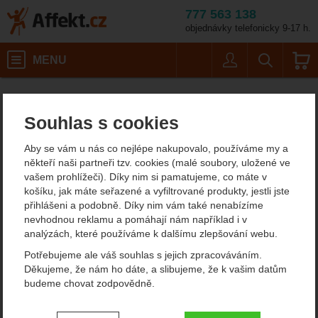
777 563 138
objednávky telefonicky 9-17 h.
Košík
MENU
Uživatel
Vyhledáván
OldBear 9306/23_LN
Potřeby na vaření
Nože
Affekt.cz
Kempování
Zavírací nože
Souhlas s cookies
OldBear 9306/23_LN
Aby se vám u nás co nejlépe nakupovalo, používáme my a
kapesní nůž
někteří naši partneři tzv. cookies (malé soubory, uložené ve
vašem prohlížeči). Díky nim si pamatujeme, co máte v
košíku, jak máte seřazené a vyfiltrované produkty, jestli jste
přihlášeni a podobně. Díky nim vám také nenabízíme
Fotografie
nevhodnou reklamu a pomáhají nám například i v
analýzách, které používáme k dalšímu zlepšování webu.
Potřebujeme ale váš souhlas s jejich zpracováváním.
Děkujeme, že nám ho dáte, a slibujeme, že k vašim datům
budeme chovat zodpovědně.
Nastavení souhlasů s kategoriemi