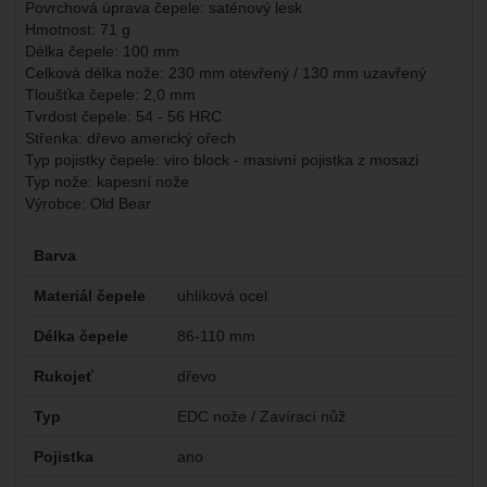
Povrchová úprava čepele: saténový lesk
Hmotnost: 71 g
Délka čepele: 100 mm
Celková délka nože: 230 mm otevřený / 130 mm uzavřený
Tloušťka čepele: 2,0 mm
Tvrdost čepele: 54 - 56 HRC
Střenka
: dřevo americký ořech
Typ pojistky čepele: viro block - masivní pojistka z mosazi
Typ nože: kapesní nože
Výrobce: Old Bear
Parametry
Barva
Materiál čepele
uhlíková ocel
Délka čepele
86-110 mm
Rukojeť
dřevo
Typ
EDC nože / Zavírací nůž
Pojistka
ano