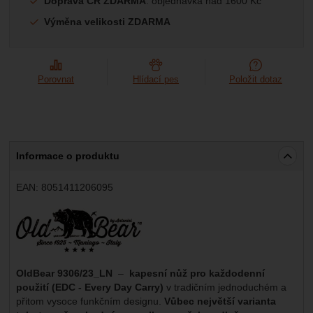
Doprava ČR ZDARMA
: objednávka nad 1600 Kč
Marketingové
-
abychom vás neobtěžovali nevhodnou
Marketingové
návštěv a zdroje návštěv našich internetových stránek.
.
reklamou
Výměna velikosti ZDARMA
Data získaná pomocí těchto cookies zpracováváme
Povoleno
souhrnně a anonymně, takže nejsme schopni identifikovat
konkrétní uživatele našeho webu.
Zobrazit
Marketingové cookies používáme my nebo naši partneři,
Porovnat
Hlídací pes
Položit dotaz
abychom vám mohli zobrazit vhodné obsahy nebo reklamy
jak na našich stránkách, tak na stránkách třetích stran.
Informace o produktu
EAN:
8051411206095
Výrobce:
OldBear 9306/23_LN
–
k
apesní nůž pro každodenní
použití (EDC - Every Day Carry)
v tradičním jednoduchém a
přitom vysoce funkčním designu.
Vůbec největší varianta