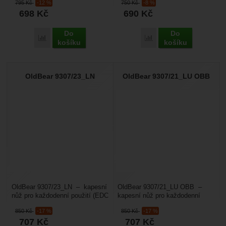
795
Kč
-12 %
750
Kč
-8 %
čtyřmi prameny pravých...
pojistku proti nechtěnému...
698
Kč
690
Kč
Do
Do
Porovnat
Porovnat
košíku
košíku
OldBear 9307/23_LN
OldBear 9307/21_LU OBB
OldBear 9307/23_LN – kapesní
OldBear 9307/21_LU OBB –
nůž pro každodenní použití (EDC
kapesní nůž pro každodenní
- Every Day Carry) v tradičním
použití (EDC - Every Day Carry)
850
Kč
-17 %
850
Kč
-17 %
jednoduchém...
v tradičním jednoduchém...
707
Kč
707
Kč