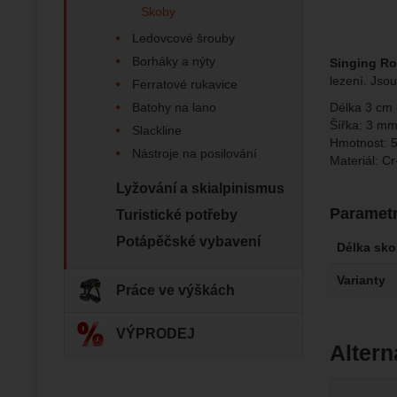
Skoby
Jejich p
Marketi
Marke
Data zís
Povol
Ledovcové šrouby
nejsme s
Borháky a nýty
Singing R
lezení. Jso
Ferratové rukavice
Zo
Marketin
Délka 3 cm (
Batohy na lano
vhodné o
Šířka: 3 m
Slackline
Hmotnost: 5
Nástroje na posilování
Materiál: C
Lyžování a skialpinismus
Paramet
Turistické potřeby
Potápěčské vybavení
Délka sk
Varianty
Práce ve výškách
VÝPRODEJ
Altern