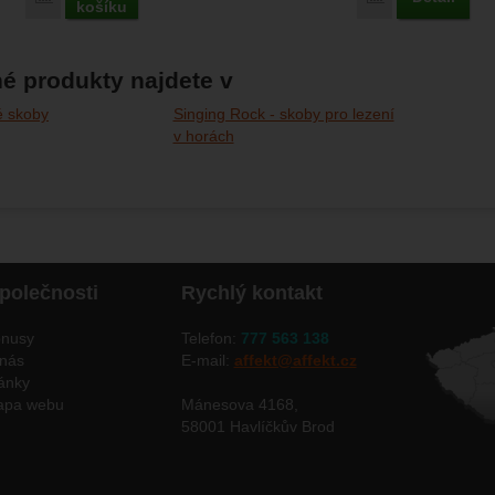
košíku
é produkty najdete v
é skoby
Singing Rock - skoby pro lezení
v horách
polečnosti
Rychlý kontakt
nusy
Telefon:
777 563 138
nás
E-mail:
affekt@affekt.cz
ánky
apa webu
Mánesova 4168,
58001 Havlíčkův Brod