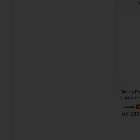
Singing Ro
v horách n
vhodné pro
200
Kč
-
od 18