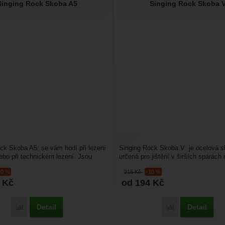
Singing Rock Skoba A5
Singing Rock Skoba 
ck Skoba A5: se vám hodí při lezení
Singing Rock Skoba V: je ocelová 
ebo při technickém lezení. Jsou
určená pro jištění v širších spárách
 nouzové...
rozměrů. Využijete...
10 %
215
Kč
-10 %
0
Kč
od 194
Kč
Detail
Detail
Porovnat
Porovnat