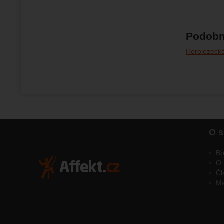
Podobn
Horolezeck
O s
Bo
O 
Čl
M