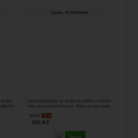
Camp. Knifeblade
 skoby
Camp Knifeblade: je skoba pro jištění v horách
 mělkých
nebo pro technické lezení. Může se vám hodit
při lezení...
469
Kč
-10 %
422
Kč
Detail
Porovnat