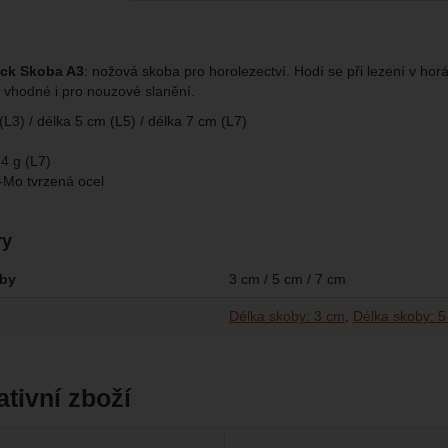
omocí určujeme počet návštěv a zdroje návštěv našich internetových st
.
ngové
-
abychom vás neobtěžovali nevhodnou reklamou
tingové
kaná pomocí těchto cookies zpracováváme souhrnně a anonymně, tak
eno
chopni identifikovat konkrétní uživatele našeho webu.
ock Skoba A3
: nožová skoba pro horolezectví. Hodí se při lezení v ho
u vhodné i pro nouzové slanění.
brazit
gové cookies používáme my nebo naši partneři, abychom vám mohli zo
L3) / délka 5 cm (L5) / délka 7 cm (L7)
bsahy nebo reklamy jak na našich stránkách, tak na stránkách třetích 
m
4 g (L7)
r-Mo tvrzená ocel
ry
oby
3 cm / 5 cm / 7 cm
Délka skoby: 3 cm
Délka skoby: 
ativní zboží