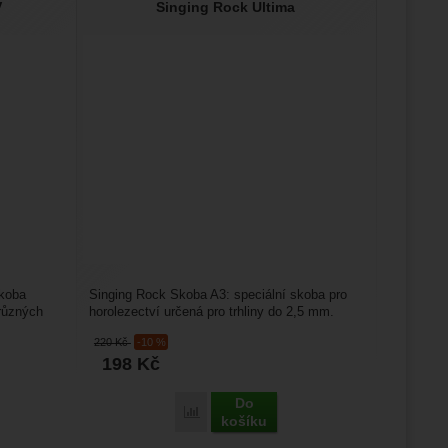
V
Singing Rock Ultima
skoba
Singing Rock Skoba A3: speciální skoba pro
 různých
horolezectví určená pro trhliny do 2,5 mm.
Díky tomu jde přelézt...
220
Kč
-10 %
198
Kč
Do
Porovnat
košíku