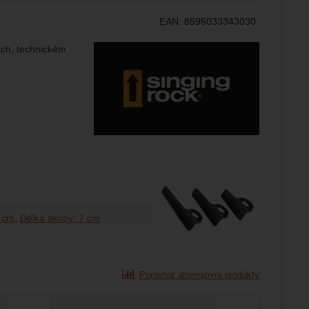
ránek.
EAN:
8595033343030
že
Výrobce:
rách, technickém
brazit
stran.
5 cm
Délka skoby: 7 cm
Porovnat alternativní produkty