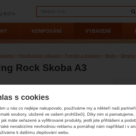
Vyhledávání
y 9-17 h.
OHY
KEMPOVÁNÍ
VYBAVENÍ
ybavení
Horolezecké vybavení
Friendy a stoppery
Skoby
Singing
ing Rock Skoba A3
Vyberte
afie
Délka
e!
las s cookies
3 cm
ám u nás co nejlépe nakupovalo, používáme my a někteří naši partneři 
(malé soubory, uložené ve vašem prohlížeči). Díky nim si pamatujeme,
 jak máte seřazené a vyfiltrované produkty, jestli jste přihlášeni a podo
také nenabízíme nevhodnou reklamu a pomáhají nám například i v an
Původn
155
K
užíváme k dalšímu zlepšování webu.