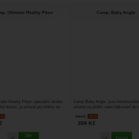
p. Ultimate Reality Piton
Camp. Baby Angle
ate Reality Piton: speciální skoba
Camp Baby Angle: jsou horolezecké
ké lezení, je určená pro trhliny do
určené na jištění nebo hákování do
ky...
spár. Do mělkých spárNěkolik...
0 %
399
Kč
-10 %
č
359
Kč
Do
Detail
Porovnat
Porovnat