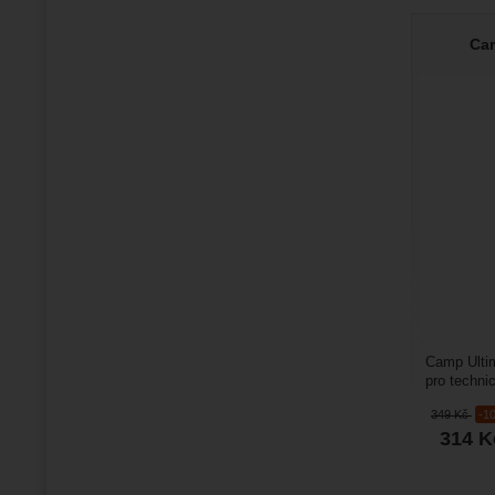
Cam
Camp Ultim
pro technic
1,5 mm. Dí
349
Kč
-1
314
K