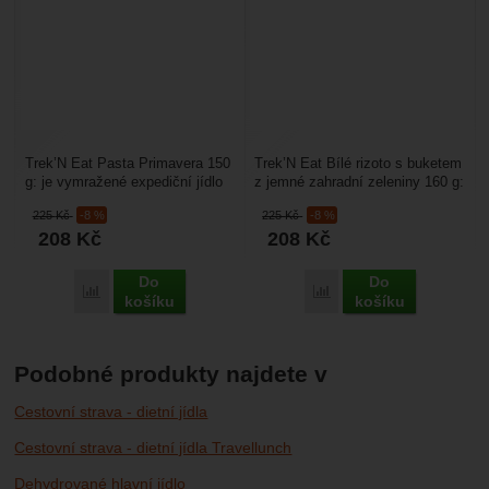
Trek’N Eat Pasta Primavera 150
Trek’N Eat Bílé rizoto s buketem
g: je vymražené expediční jídlo
z jemné zahradní zeleniny 160 g:
na cesty, je vhodné na cestování
je lehké a sbalitelné expediční
225
Kč
-8 %
225
Kč
-8 %
s kompletním...
jídlo...
208
Kč
208
Kč
Do
Do
Porovnat
Porovnat
košíku
košíku
Podobné produkty najdete v
Cestovní strava - dietní jídla
Cestovní strava - dietní jídla Travellunch
Dehydrované hlavní jídlo