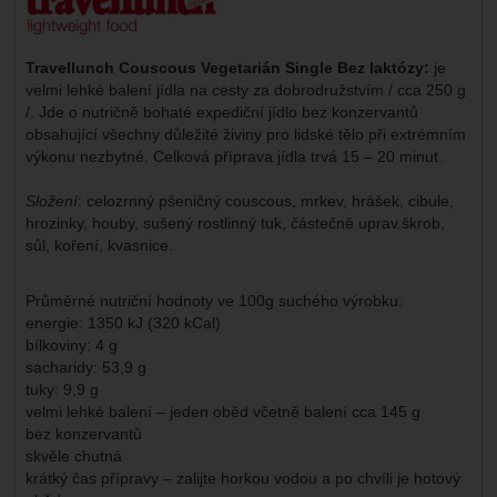
Travellunch Couscous Vegetarián Single Bez laktózy:
je
velmi lehké balení jídla na cesty za dobrodružstvím / cca 250 g
/. Jde o nutričně bohaté expediční jídlo bez konzervantů
obsahující všechny důležité živiny pro lidské tělo při extrémním
výkonu nezbytné. Celková příprava jídla trvá 15 – 20 minut.
Složení
: celozrnný pšeničný couscous, mrkev, hrášek, cibule,
hrozinky, houby, sušený rostlinný tuk, částečně uprav.škrob,
sůl, koření, kvasnice.
Průměrné nutriční hodnoty ve 100g suchého výrobku:
energie: 1350 kJ (320 kCal)
bílkoviny: 4 g
sacharidy: 53,9 g
tuky: 9,9 g
velmi lehké balení – jeden oběd včetně balení cca 145 g
bez konzervantů
skvěle chutná
krátký čas přípravy – zalijte horkou vodou a po chvíli je hotový