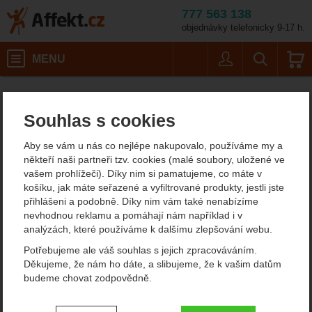
777 563 138
objednávky telefonicky 9-17 h.
Košík
MENU
Uživatel
Vyhledáván
Travellunch Couscous Single
Potřeby na vaření
Expediční jídlo
Dehydrované hlavní jídlo
Affekt.cz
Kempování
Dietní jídla
Souhlas s cookies
Travellunch Couscous
Aby se vám u nás co nejlépe nakupovalo, používáme my a
Single
někteří naši partneři tzv. cookies (malé soubory, uložené ve
vašem prohlížeči). Díky nim si pamatujeme, co máte v
košíku, jak máte seřazené a vyfiltrované produkty, jestli jste
přihlášeni a podobně. Díky nim vám také nenabízíme
Fotografie
nevhodnou reklamu a pomáhají nám například i v
analýzách, které používáme k dalšímu zlepšování webu.
Potřebujeme ale váš souhlas s jejich zpracováváním.
Děkujeme, že nám ho dáte, a slibujeme, že k vašim datům
budeme chovat zodpovědně.
Nastavení souhlasů s kategoriemi