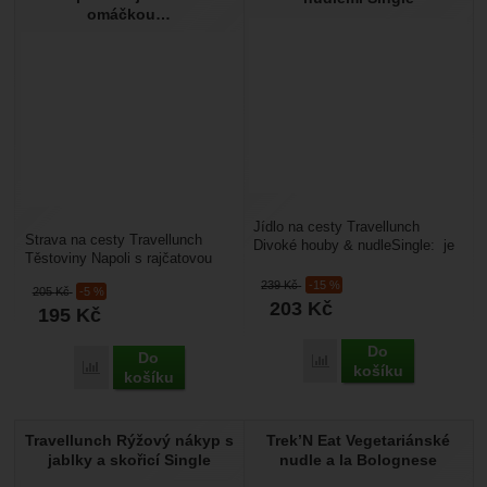
omáčkou…
Jídlo na cesty Travellunch
Strava na cesty Travellunch
Divoké houby & nudleSingle: je
Těstoviny Napoli s rajčatovou
sušená směs potravin bez
omáčkou Single: je uvařené
konzervantů....
239
Kč
-15 %
205
Kč
-5 %
jídlo, které máte...
203
Kč
195
Kč
Do
Do
Porovnat
Porovnat
košíku
košíku
Travellunch Rýžový nákyp s
Trek’N Eat Vegetariánské
jablky a skořicí Single
nudle a la Bolognese