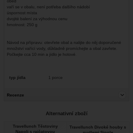
oběd
vaří se v obalu, není potřeba dalšího nádobí
úspornost místa
dvojité balení za výhodnou cenu
hmotnost: 250 g
Návod na přípravu: otevřete obal a nalijte do něj doporučené
množství vařící vody, důkladně promíchejte a obal zavřete.
Počkejte cca 10 min a jídlo je hotové.
Parametry
typ jídla
1 porce
Recenze
Pro vkládání recenzí je nutné se přihlásit.
Alternativní zboží
Recenze
Travellunch Těstoviny
Travellunch Divoké houby s
Nebyla přidána žádná recenze.
Napoli s rajčatovou
nudlemi Single