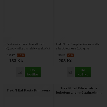
Cestovní strava Travellunch
Trek’N Eat Vegetariánské nudle
Rýžový nákyp s jablky a skořicí
a la Bolognese 180 g: je
Single: Německý výrobce
vymražené expediční jídlo na
215
Kč
-15 %
225
Kč
-8 %
Simpert-Reiter vám...
cesty, je vhodné...
183
Kč
208
Kč
Do
Do
Porovnat
Porovnat
košíku
košíku
Trek’N Eat Bílé rizoto s
Trek’N Eat Pasta Primavera
buketem z jemné zahradní…