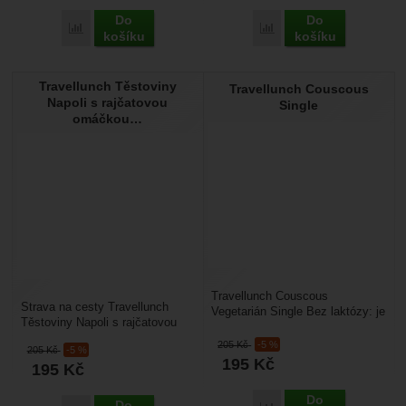
Do
Do
Porovnat
Porovnat
košíku
košíku
Travellunch Těstoviny
Travellunch Couscous
Napoli s rajčatovou
Single
omáčkou…
Travellunch Couscous
Strava na cesty Travellunch
Vegetarián Single Bez laktózy: je
Těstoviny Napoli s rajčatovou
velmi lehké balení jídla na cesty
omáčkou Single: je uvařené
za dobrodružstvím...
205
Kč
-5 %
205
Kč
-5 %
jídlo, které máte...
195
Kč
195
Kč
Do
Do