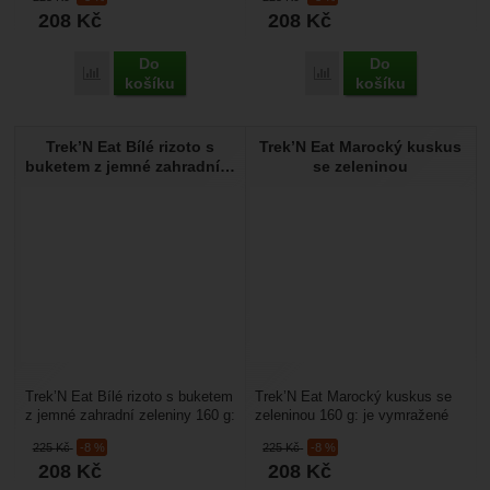
cesty, je vhodné...
s kompletním...
208
Kč
208
Kč
Do
Do
Porovnat
Porovnat
košíku
košíku
Trek’N Eat Bílé rizoto s
Trek’N Eat Marocký kuskus
buketem z jemné zahradní…
se zeleninou
Trek’N Eat Bílé rizoto s buketem
Trek’N Eat Marocký kuskus se
z jemné zahradní zeleniny 160 g:
zeleninou 160 g: je vymražené
je lehké a sbalitelné expediční
expediční jídlo na cesty, je
225
Kč
-8 %
225
Kč
-8 %
jídlo...
vhodné na cestování...
208
Kč
208
Kč