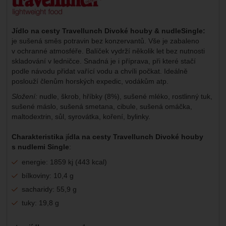
Jídlo na cesty Travellunch Divoké houby & nudleSingle:
je sušená směs potravin bez konzervantů. Vše je zabaleno
v ochranné atmosféře. Balíček vydrží několik let bez nutnosti
skladování v ledničce. Snadná je i příprava, při které stačí
podle návodu přidat vařící vodu a chvíli počkat. Ideálně
poslouží členům horských expedic, vodákům atp.
Složení:
nudle, škrob, hříbky (8%), sušené mléko, rostlinný tuk,
sušené máslo, sušená smetana, cibule, sušená omáčka,
maltodextrin, sůl, syrovátka, koření, bylinky.
Charakteristika
j
ídla na cesty Travellunch Divoké houby
s nudlemi Single
:
energie: 1859 kj (443 kcal)
bílkoviny: 10,4 g
sacharidy: 55,9 g
tuky: 19,8 g
Parametry