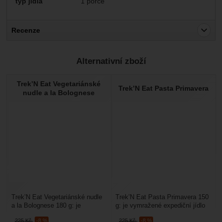
typ jídla
1 porce
Recenze
Pro vkládání recenzí je nutné se přihlásit.
Alternativní zboží
Recenze
Trek’N Eat Vegetariánské
Nebyla přidána žádná recenze.
Trek’N Eat Pasta Primavera
nudle a la Bolognese
Trek’N Eat Vegetariánské nudle
Trek’N Eat Pasta Primavera 150
a la Bolognese 180 g: je
g: je vymražené expediční jídlo
vymražené expediční jídlo na
na cesty, je vhodné na cestování
225
Kč
-8 %
225
Kč
-8 %