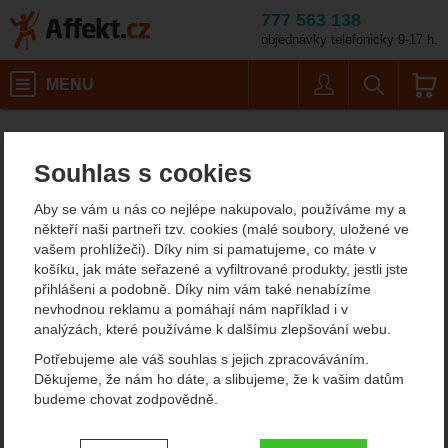
777 563 138
objednávky telefonicky 9-17 h.
Košík
MENU
Uživatel
Vyhledáván
Travellunch Divoké houby s nu
Potřeby na vaření
Expediční jídlo
Dehydrované hlavní jídlo
Affekt.cz
Kempování
Dietní jídla
Souhlas s cookies
Travellunch Divoké houby
Aby se vám u nás co nejlépe nakupovalo, používáme my a
s nudlemi Single
někteří naši partneři tzv. cookies (malé soubory, uložené ve
vašem prohlížeči). Díky nim si pamatujeme, co máte v
košíku, jak máte seřazené a vyfiltrované produkty, jestli jste
přihlášeni a podobně. Díky nim vám také nenabízíme
Fotografie
nevhodnou reklamu a pomáhají nám například i v
analýzách, které používáme k dalšímu zlepšování webu.
Potřebujeme ale váš souhlas s jejich zpracováváním.
Děkujeme, že nám ho dáte, a slibujeme, že k vašim datům
budeme chovat zodpovědně.
Nastavení souhlasů s kategoriemi