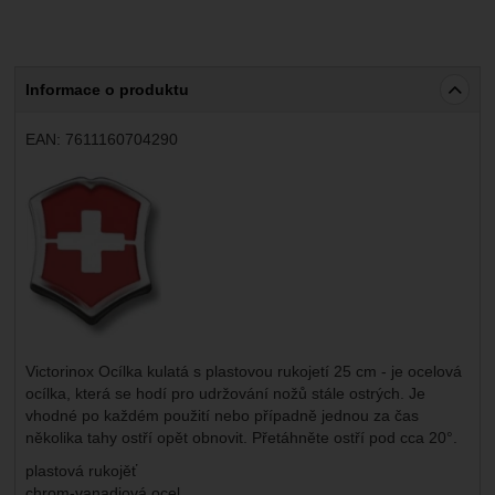
Marketingové
-
abychom vás neobtěžovali nevhodnou
Marketingové
návštěv a zdroje návštěv našich internetových stránek.
.
reklamou
Data získaná pomocí těchto cookies zpracováváme
Povoleno
souhrnně a anonymně, takže nejsme schopni identifikovat
konkrétní uživatele našeho webu.
Informace o produktu
Zobrazit
Marketingové cookies používáme my nebo naši partneři,
EAN:
7611160704290
abychom vám mohli zobrazit vhodné obsahy nebo reklamy
jak na našich stránkách, tak na stránkách třetích stran.
Výrobce:
Victorinox Ocílka kulatá s plastovou rukojetí 25 cm - je ocelová
ocílka, která se hodí pro udržování nožů stále ostrých. Je
vhodné po každém použití nebo případně jednou za čas
několika tahy ostří opět obnovit. Přetáhněte ostří pod cca 20°.
plastová rukojěť
chrom-vanadiová ocel