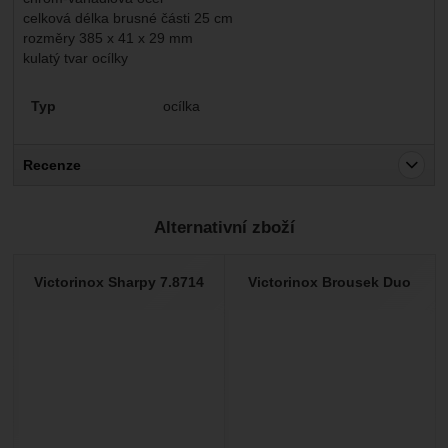
celková délka brusné části 25 cm
rozměry 385 x 41 x 29 mm
kulatý tvar ocílky
Parametry
Typ
ocílka
Recenze
Pro vkládání recenzí je nutné se přihlásit.
Alternativní zboží
Recenze
Nebyla přidána žádná recenze.
Victorinox Sharpy 7.8714
Victorinox Brousek Duo