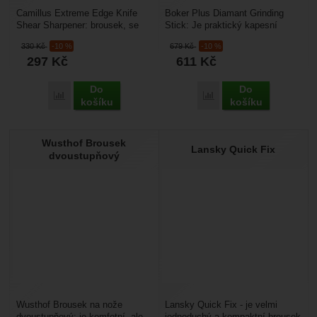
Camillus Extreme Edge Knife
Boker Plus Diamant Grinding
Shear Sharpener: brousek, se
Stick: Je praktický kapesní
kterým nabrousíte nůž i nůžky.
brousek určený pro rychlou
330
Kč
-10 %
679
Kč
-10 %
Na vrchu je osazen...
údržbu ostří nožů,...
297
Kč
611
Kč
Do
Do
Porovnat
Porovnat
košíku
košíku
Wusthof Brousek
Lansky Quick Fix
dvoustupňový
Wusthof Brousek na nože
Lansky Quick Fix - je velmi