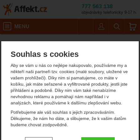
777 563 138
objednávky telefonicky 9-17 h.
Košík
MENU
Uživatel
Vyhledáván
Victorinox Ocílka s plas
Potřeby na vaření
Nože
Affekt.cz
Kempování
Brousky na nože
Souhlas s cookies
Victorinox Ocílka s
Aby se vám u nás co nejlépe nakupovalo, používáme my a
plastovou rukojetí 25 cm
někteří naši partneři tzv. cookies (malé soubory, uložené ve
vašem prohlížeči). Díky nim si pamatujeme, co máte v
košíku, jak máte seřazené a vyfiltrované produkty, jestli jste
přihlášeni a podobně. Díky nim vám také nenabízíme
Fotografie
nevhodnou reklamu a pomáhají nám například i v
analýzách, které používáme k dalšímu zlepšování webu.
Potřebujeme ale váš souhlas s jejich zpracováváním.
Děkujeme, že nám ho dáte, a slibujeme, že k vašim datům
budeme chovat zodpovědně.
Nastavení souhlasů s kategoriemi