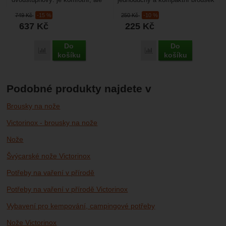
dvoustupňový: je komfotní, ale
jednoduchý a kompaktní brousek
na používaní jednoduchý
na nože, je vhodný na
749
Kč
-15 %
250
Kč
-10 %
kuchyňský brousek, kterým...
přebroušení někde mimo...
637
Kč
225
Kč
Do
Do
Porovnat
Porovnat
košíku
košíku
Podobné produkty najdete v
Brousky na nože
Victorinox - brousky na nože
Nože
Švýcarské nože Victorinox
Potřeby na vaření v přírodě
Potřeby na vaření v přírodě Victorinox
Vybavení pro kempování, campingové potřeby
Nože Victorinox