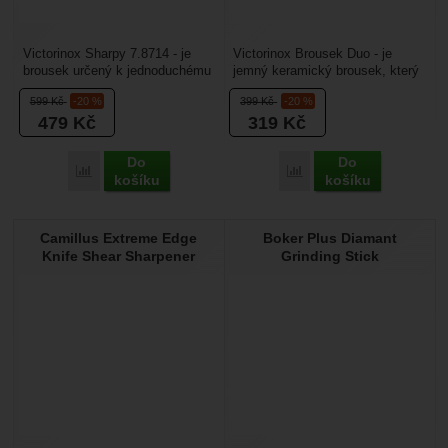
Victorinox Sharpy 7.8714 - je
Victorinox Brousek Duo - je
brousek určený k jednoduchému
jemný keramický brousek, který
broušení nožů. Je vhodný hlavně
určen přímo k broušení nožů. Je
599
Kč
-20 %
399
Kč
-20 %
na menší...
vhodný hlavně...
479
Kč
319
Kč
Do
Do
Porovnat
Porovnat
košíku
košíku
Camillus Extreme Edge
Boker Plus Diamant
Knife Shear Sharpener
Grinding Stick