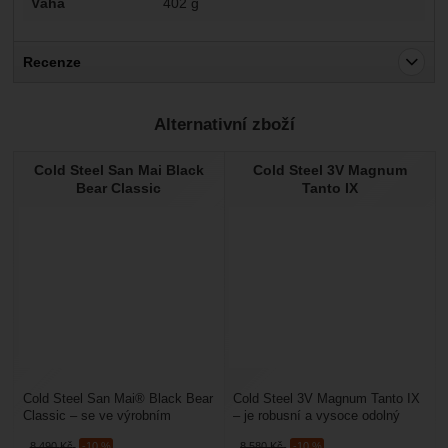
Váha
402 g
Recenze
Pro vkládání recenzí je nutné se přihlásit.
Alternativní zboží
Recenze
Cold Steel San Mai Black
Cold Steel 3V Magnum
Nebyla přidána žádná recenze.
Bear Classic
Tanto IX
Cold Steel San Mai® Black Bear
Cold Steel 3V Magnum Tanto IX
Classic – se ve výrobním
– je robusní a vysoce odolný
programu Cold Steelu udržuje po
pracovní nůž s pevnou čepelí,
8 490
Kč
-10 %
8 580
Kč
-10 %