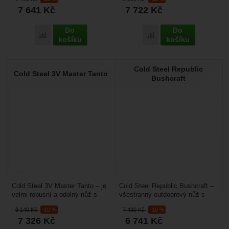
mimořádně dlouhou...
který má ideální...
7 641
Kč
7 722
Kč
Do
Do
Porovnat
Porovnat
košíku
košíku
Cold Steel Republic
Cold Steel 3V Master Tanto
Bushcraft
Cold Steel 3V Master Tanto – je
Cold Steel Republic Bushcraft –
velmi robusní a odolný nůž s
všestranný outdoorový nůž s
pevnou čepelí zajímavého tvaru,
černou povrchovou úpravou
8 140
Kč
-10 %
7 490
Kč
-10 %
který vycházel...
čepele, což zvyšuje...
7 326
Kč
6 741
Kč