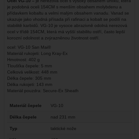
Ocel VG-10 –
je nerezová ocel s vysoký obsahem uhlíku, která
je podobná oceli 154CM s menším obsahem molybdenu a
přídavkem kobaltu a velmi malým obsahem vanadu. Vanad se
ukazuje jako vhodná přísada při rafinaci a kobalt se podílí na
stabilitě karbidů. VG-10 je vysoce abrazivně odolná nerezová
ocel v třídě 154CM, která má vyšší stabilitu ostří, často lepší
korozní odolnost a zvýrazněnou životnost ostří.
ocel: VG-10 San Mai®
Materiál rukojeti: Long Kray-Ex
Hmotnost: 402 g
Tloušťka čepele: 5 mm
Celková velikost: 448 mm
Délka čepele: 305 mm
Délka rukojeti: 143 mm
Materiál pouzdra: Secure-Ex Sheath
Parametry
Materiál čepele
VG-10
Délka čepele
nad 231 mm
Typ
taktické nože