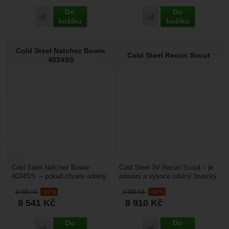
Do
Do
Porovnat
Porovnat
košíku
košíku
Cold Steel Natchez Bowie
Cold Steel Recon Scout
4034SS
Cold Steel Natchez Bowie
Cold Steel 3V Recon Scout – je
4034SS – pokud chcete odolný,
robusní a vysoce odolný lovecký
robusní a univerzální, ale
nůž s pevnou čepelí, který má
9 490
Kč
-10 %
9 900
Kč
-10 %
zároveň tradiční nůž...
ideální...
8 541
Kč
8 910
Kč
Do
Do
Porovnat
Porovnat