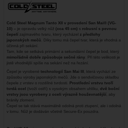
Výrobce:
Cold Steel Magnum Tanto XII v provedení San Mai® (VG-
10) –
je opravdu velký nůž
(cca 45 cm)
s
robusní s pevnou
čepelí
zajímavého tvaru, který vycházel
z předlohy
japonských mečů
. Díky tomu má čepel tvar, která je vhodná a
účinná při sekání.
Tam, kde se setkává primární a sekundární čepel je bod, který
mimořádně dobře způsobuje sečné rány
. Při této velikosti je
jistě vhodnější spíše na sekání než na řezání.
Čepel je vyrobené
technologií San Mai III
, která vychází ze
způsobu výroby japonských mečů. Jde o sendvičovou skladbu
čepele z vrstev o rozdílné tvrdosti.
Prostřední vrstvu tvoří
tvrdá ocel
(tvoží ostří) s vysokým obsahem uhlíku,
dvě boční
vrstvy jsou vyrobeny z oceli výrazně houževnatější
, aby
bránily zlomení.
Čepel se tak stává maximálně odolná proti ztupení, ale i odolná
v lomu. Nůž je dodáván včetně Secure-Ex pouzdra.