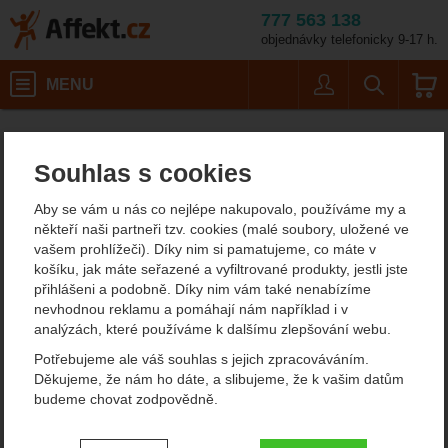
777 563 138
objednávky telefonicky 9-17 h.
Košík
MENU
Uživatel
Vyhledáván
Cold Steel Magnum Tanto XII San 
Potřeby na vaření
Affekt.cz
Kempování
Nože
Souhlas s cookies
Cold Steel Magnum Tanto
Aby se vám u nás co nejlépe nakupovalo, používáme my a
XII San Mai VG-10 nůž s
někteří naši partneři tzv. cookies (malé soubory, uložené ve
vašem prohlížeči). Díky nim si pamatujeme, co máte v
pevnou čepelí
košíku, jak máte seřazené a vyfiltrované produkty, jestli jste
přihlášeni a podobně. Díky nim vám také nenabízíme
nevhodnou reklamu a pomáhají nám například i v
analýzách, které používáme k dalšímu zlepšování webu.
Fotografie
Potřebujeme ale váš souhlas s jejich zpracováváním.
Děkujeme, že nám ho dáte, a slibujeme, že k vašim datům
budeme chovat zodpovědně.
Nastavení souhlasů s kategoriemi