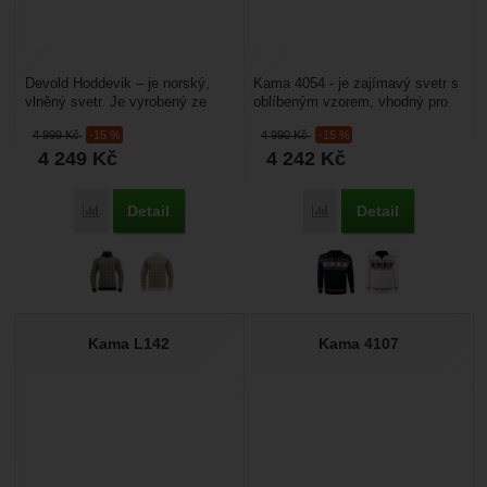
Devold Hoddevik – je norský,
Kama 4054 - je zajímavý svetr s
vlněný svetr. Je vyrobený ze
oblíbeným vzorem, vhodný pro
100% vlny. Je vyroben pouze
zimní a podzimní nošení. Příze
4 999
Kč
-15 %
4 990
Kč
-15 %
z přírodních materiálů...
Schoeller...
4 249
Kč
4 242
Kč
Detail
Detail
Porovnat
Porovnat
Kama L142
Kama 4107