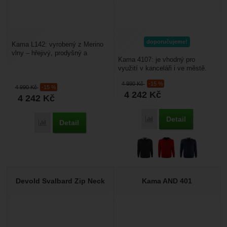
doporučujeme!
Kama L142: vyrobený z Merino
vlny – hřejivý, prodyšný a
Kama 4107: je vhodný pro
přirozeně antibakteriální.
využití v kanceláři i ve městě.
Pohodlné oblékání...
Hodí se do společnosti i pro
4 990
Kč
-15 %
volný čas. Tento...
4 990
Kč
-15 %
4 242
Kč
4 242
Kč
Detail
Porovnat
Detail
Porovnat
Devold Svalbard Zip Neck
Kama AND 401