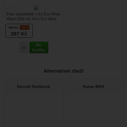
Prací prostředek Toko Eco Wool
Wash (250 ml) Toko Eco Wool
Wash je ekologický tekutý prací
359
Kč
-20 %
prostředek...
287
Kč
Do
Porovnat
košíku
Alternativní zboží
Devold Hoddevik
Kama 4054