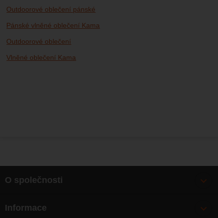
Outdoorové oblečení pánské
Pánské vlněné oblečení Kama
Outdoorové oblečení
Vlněné oblečení Kama
O společnosti
Bonusy
Informace
O nás