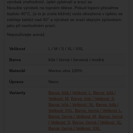
výrobek znehodnotí, úplet zplstnatí a srazí se.
Nesušte výrobek na topném tělese. Pokud topení přesáhne
teplotu 40°C, (a to je zcela běžné) voda obsažená v úpletu se
zahřeje taktéž nad 40° a výrobek se srazí stejným způsobem
jako při nevhodném praní.
Nepoužívejte aviváž.
Parametry
Velikost
L / M / S / XL / XXL
Barva
bílá / černá / červená / modrá
Materiál
Merino vlna 100%
Úprava
Nano
Varianty
Barva: bílá / Velikost: L
Barva: bílá /
Velikost: M
Barva: bílá / Velikost: S
Barva: bílá / Velikost: XL
Barva: bílá /
Velikost: XXL
Barva: černá / Velikost: L
Barva: černá / Velikost: M
Barva: černá
/ Velikost: S
Barva: černá / Velikost: XL
Barva: červená / V
Barva: červená / 
Barva: červená / 
Barva: červená / 
Barva: červená / 
Barva: modrá / Ve
Barva: modrá / Ve
Barva: modrá / Ve
Barva: modrá / Ve
Barva: modrá / Ve
Barva: černá / Velikost: XXL