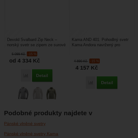
Devold Svalbard Zip Neck –
Kama AND 401: Pohodlný svetr
norský svetr se zipem ze surové
Kama Andora navržený pro
vlny v klasickém designu. Je
reprezentační tým knížectví
5 099
Kč
-15 %
vyroben pouze...
Andorry na čtvrtou...
od 4 334
Kč
4 890
Kč
-15 %
4 157
Kč
Detail
Porovnat
Detail
Porovnat
Podobné produkty najdete v
Pánské vlněné svetry
Pánské vlněné svetry Kama