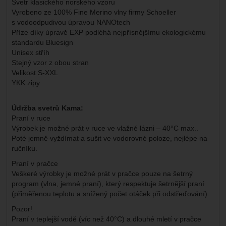
Svetr klasického norského vzoru
Vyrobeno ze 100% Fine Merino vlny firmy Schoeller
s vodoodpudivou úpravou NANOtech
Příze díky úpravě EXP podléhá nejpřísnějšímu ekologickému
standardu Bluesign
Unisex stříh
Stejný vzor z obou stran
Velikost S-XXL
YKK zipy
Údržba svetrů Kama:
Praní v ruce
Výrobek je možné prát v ruce ve vlažné lázni – 40°C max..
Poté jemně vyždímat a sušit ve vodorovné poloze, nejlépe na
ručníku.
Praní v pračce
Veškeré výrobky je možné prát v pračce pouze na šetrný
program (vlna, jemné praní), který respektuje šetrnější praní
(přiměřenou teplotu a snížený počet otáček při odstřeďování).
Pozor!
Praní v teplejší vodě (víc než 40°C) a dlouhé mletí v pračce