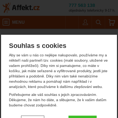
777 563 138
objednávky telefonicky 9-17 h.
Košík
MENU
Uživatel
Vyhledáván
Barva: bílá / Velikost: XXL
Pánské outdoorové oblečení
Pánské vlněné svetry
Affekt.cz
Oblečení
Kama 4082
Souhlas s cookies
Kama 4082
Aby se vám u nás co nejlépe nakupovalo, používáme my a
někteří naši partneři tzv. cookies (malé soubory, uložené ve
vašem prohlížeči). Díky nim si pamatujeme, co máte v
Fotografie
košíku, jak máte seřazené a vyfiltrované produkty, jestli jste
přihlášeni a podobně. Díky nim vám také nenabízíme
nevhodnou reklamu a pomáhají nám například i v
analýzách, které používáme k dalšímu zlepšování webu.
Potřebujeme ale váš souhlas s jejich zpracováváním.
Děkujeme, že nám ho dáte, a slibujeme, že k vašim datům
budeme chovat zodpovědně.
Nastavení souhlasů s kategoriemi