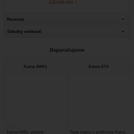
Zobrazit více
Recenze
Pro vkládání recenzí je nutné se přihlásit.
Tabulky velikostí
Recenze
Doporučujeme
Nebyla přidána žádná recenze.
Kama AW61
Kama A74
Kama AW61: pletená
Teplá čepice s podšívkou Kama