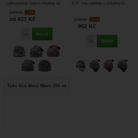
větruodolná čepice vhodná do
A74: vás zahřeje v chladných
extrémních povětrnostních
zimních dnech na sjezdovkách a
1 070
Kč
-13 %
podmínek. Je vyrobena z vlny...
při pobytu...
od 927
Kč
1 120
Kč
-15 %
952
Kč
Detail
Porovnat
Detail
Porovnat
Toko Eco Wool Wash 250 ml