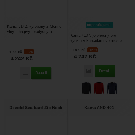
doporučujeme!
Kama L142: vyrobený z Merino
vlny – hřejivý, prodyšný a
Kama 4107: je vhodný pro
přirozeně antibakteriální.
využití v kanceláři i ve městě.
Pohodlné oblékání...
Hodí se do společnosti i pro
4 990
Kč
-15 %
volný čas. Tento...
4 990
Kč
-15 %
4 242
Kč
4 242
Kč
Detail
Porovnat
Detail
Porovnat
Devold Svalbard Zip Neck
Kama AND 401