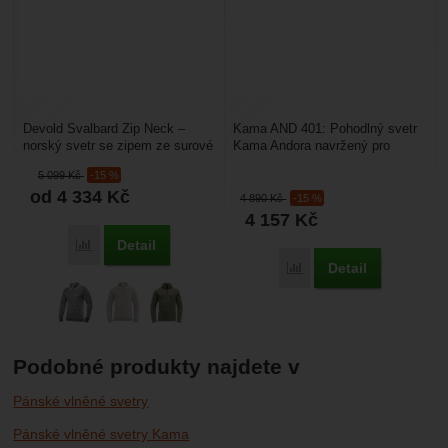
Devold Svalbard Zip Neck –
Kama AND 401: Pohodlný svetr
norský svetr se zipem ze surové
Kama Andora navržený pro
vlny v klasickém designu. Je
reprezentační tým knížectví
5 099
Kč
-15 %
vyroben pouze...
Andorry na čtvrtou...
od 4 334
Kč
4 890
Kč
-15 %
4 157
Kč
Detail
Porovnat
Detail
Porovnat
Podobné produkty najdete v
Pánské vlněné svetry
Pánské vlněné svetry Kama