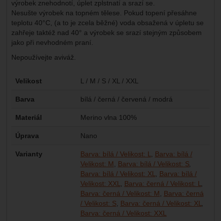
výrobek znehodnotí, úplet zplstnatí a srazí se.
Nesušte výrobek na topném tělese. Pokud topení přesáhne
teplotu 40°C, (a to je zcela běžné) voda obsažená v úpletu se
zahřeje taktéž nad 40° a výrobek se srazí stejným způsobem
jako při nevhodném praní.
Nepoužívejte aviváž.
Parametry
Velikost
L / M / S / XL / XXL
Barva
bílá / černá / červená / modrá
Materiál
Merino vlna 100%
Úprava
Nano
Varianty
Barva: bílá / Velikost: L
Barva: bílá /
Velikost: M
Barva: bílá / Velikost: S
Barva: bílá / Velikost: XL
Barva: bílá /
Velikost: XXL
Barva: černá / Velikost: L
Barva: černá / Velikost: M
Barva: černá
/ Velikost: S
Barva: černá / Velikost: XL
Barva: červená / V
Barva: červená / 
Barva: červená / 
Barva: červená / 
Barva: červená / 
Barva: modrá / Ve
Barva: modrá / Ve
Barva: modrá / Ve
Barva: modrá / Ve
Barva: modrá / Ve
Barva: černá / Velikost: XXL