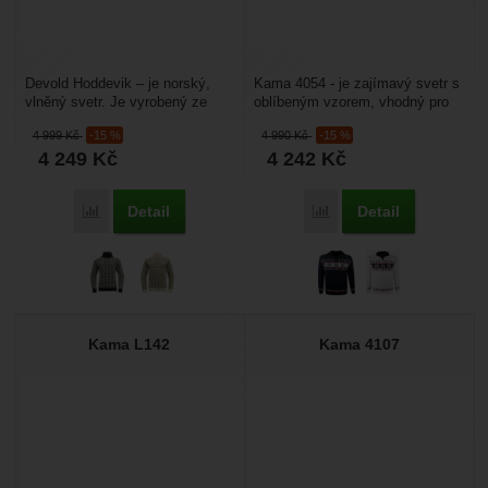
Devold Hoddevik – je norský,
Kama 4054 - je zajímavý svetr s
vlněný svetr. Je vyrobený ze
oblíbeným vzorem, vhodný pro
100% vlny. Je vyroben pouze
zimní a podzimní nošení. Příze
4 999
Kč
-15 %
4 990
Kč
-15 %
z přírodních materiálů...
Schoeller...
4 249
Kč
4 242
Kč
Detail
Detail
Porovnat
Porovnat
Kama L142
Kama 4107