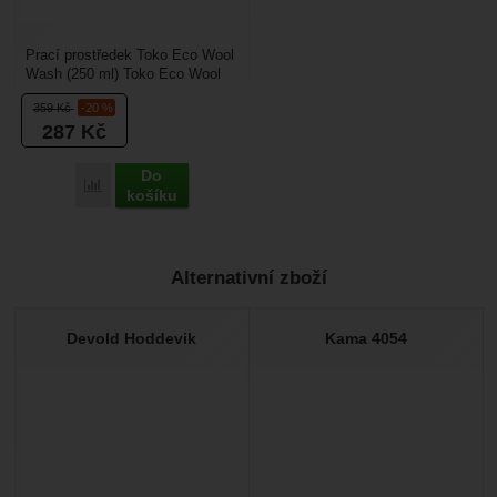
Prací prostředek Toko Eco Wool
Wash (250 ml) Toko Eco Wool
Wash je ekologický tekutý prací
359
Kč
-20 %
prostředek...
287
Kč
Do
Porovnat
košíku
Alternativní zboží
Devold Hoddevik
Kama 4054