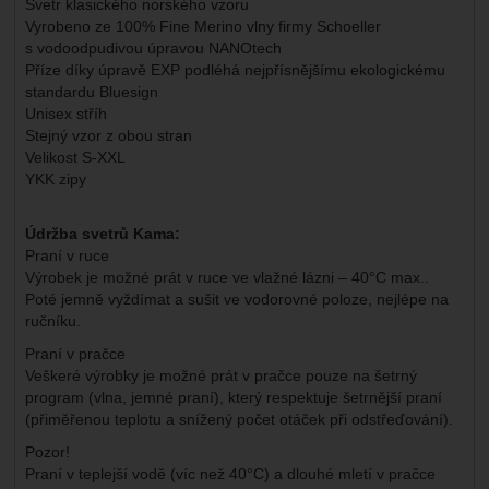
Svetr klasického norského vzoru
Vyrobeno ze 100% Fine Merino vlny firmy Schoeller
s vodoodpudivou úpravou NANOtech
Příze díky úpravě EXP podléhá nejpřísnějšímu ekologickému
standardu Bluesign
Unisex stříh
Stejný vzor z obou stran
Velikost S-XXL
YKK zipy
Údržba svetrů Kama:
Praní v ruce
Výrobek je možné prát v ruce ve vlažné lázni – 40°C max..
Poté jemně vyždímat a sušit ve vodorovné poloze, nejlépe na
ručníku.
Praní v pračce
Veškeré výrobky je možné prát v pračce pouze na šetrný
program (vlna, jemné praní), který respektuje šetrnější praní
(přiměřenou teplotu a snížený počet otáček při odstřeďování).
Pozor!
Praní v teplejší vodě (víc než 40°C) a dlouhé mletí v pračce