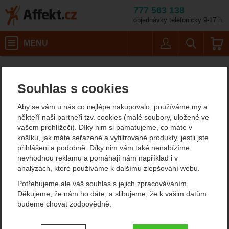
777 563 138
objednávky telefonicky 9-17 h.
Košík
MENU
Uživatel
Vyhledáván
Barva: červená / Velikost: L
Pánské outdoorové oblečení
Pánské vlněné svetry
Affekt.cz
Oblečení
Kama 4082
Souhlas s cookies
Kama 4082
Aby se vám u nás co nejlépe nakupovalo, používáme my a
někteří naši partneři tzv. cookies (malé soubory, uložené ve
vašem prohlížeči). Díky nim si pamatujeme, co máte v
Fotografie
košíku, jak máte seřazené a vyfiltrované produkty, jestli jste
přihlášeni a podobně. Díky nim vám také nenabízíme
nevhodnou reklamu a pomáhají nám například i v
analýzách, které používáme k dalšímu zlepšování webu.
Potřebujeme ale váš souhlas s jejich zpracováváním.
Děkujeme, že nám ho dáte, a slibujeme, že k vašim datům
budeme chovat zodpovědně.
Nastavení souhlasů s kategoriemi