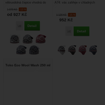
větruodolná čepice vhodná do
A74: vás zahřeje v chladných
extrémních povětrnostních
zimních dnech na sjezdovkách a
1 070
Kč
-13 %
podmínek. Je vyrobena z vlny...
při pobytu...
od 927
Kč
1 120
Kč
-15 %
952
Kč
Detail
Porovnat
Detail
Porovnat
Toko Eco Wool Wash 250 ml