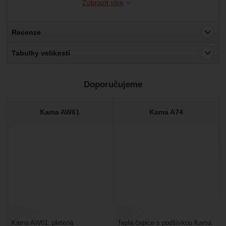
Zobrazit více
Recenze
Pro vkládání recenzí je nutné se přihlásit.
Tabulky velikostí
Recenze
Doporučujeme
Nebyla přidána žádná recenze.
Kama AW61
Kama A74
Kama AW61: pletená
Teplá čepice s podšívkou Kama