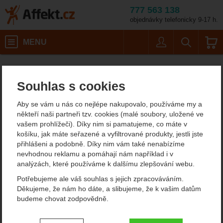
777 563 138
objednávky telefonicky 9-17 h.
Košík
MENU
Uživatel
Vyhledáván
LionSteel M4 CVN
Potřeby na vaření
Nože
Affekt.cz
Kempování
Nože s pevnou čepelí
Souhlas s cookies
LionSteel M4 CVN nůž s
Aby se vám u nás co nejlépe nakupovalo, používáme my a
pevnou čepelí
někteří naši partneři tzv. cookies (malé soubory, uložené ve
vašem prohlížeči). Díky nim si pamatujeme, co máte v
košíku, jak máte seřazené a vyfiltrované produkty, jestli jste
přihlášeni a podobně. Díky nim vám také nenabízíme
Fotografie
nevhodnou reklamu a pomáhají nám například i v
analýzách, které používáme k dalšímu zlepšování webu.
Potřebujeme ale váš souhlas s jejich zpracováváním.
Děkujeme, že nám ho dáte, a slibujeme, že k vašim datům
budeme chovat zodpovědně.
Nastavení souhlasů s kategoriemi