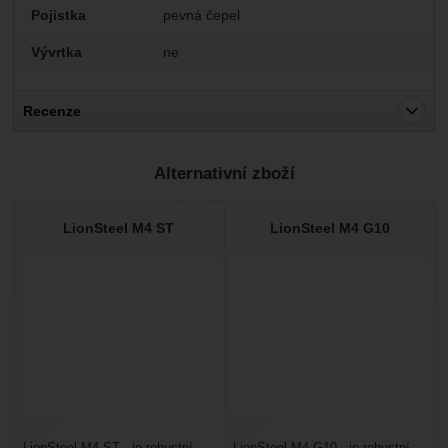
Pojistka
pevná čepel
Vývrtka
ne
Recenze
Pro vkládání recenzí je nutné se přihlásit.
Alternativní zboží
Recenze
Nebyla přidána žádná recenze.
LionSteel M4 ST
LionSteel M4 G10
LionSteel M4 ST - je robustní
LionSteel M4 G10 - je robustní