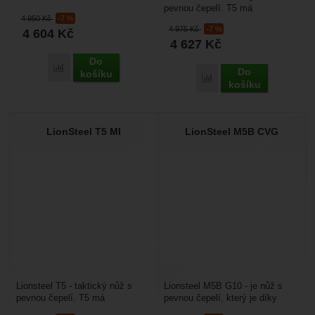
pevnou čepelí. T5 má
Fulltang čepel je...
4 950
Kč
-7 %
velkorysou velikost čepele, ale
4 975
Kč
-7 %
4 604
Kč
zároveň nízkou hmotnost,...
4 627
Kč
Do
Porovnat
Do
košíku
Porovnat
košíku
LionSteel T5 MI
LionSteel M5B CVG
Lionsteel T5 - taktický nůž s
Lionsteel M5B G10 - je nůž s
pevnou čepelí. T5 má
pevnou čepelí, který je díky
velkorysou velikost čepele, ale
masivnější čepeli vhodný pro