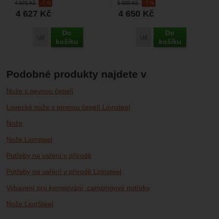
4 975
Kč
-7 %
5 000
Kč
-7 %
zároveň nízkou hmotnost,...
většinu outdoorových ...
4 627
Kč
4 650
Kč
Do
Do
Porovnat
Porovnat
košíku
košíku
Podobné produkty najdete v
Nože s pevnou čepelí
Lovecké nože s pevnou čepelí Lionsteel
Nože
Nože Lionsteel
Potřeby na vaření v přírodě
Potřeby na vaření v přírodě Lionsteel
Vybavení pro kempování, campingové potřeby
Nože LionSteel