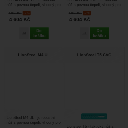
nůž s pevnou čepelí, vhodný pro
nůž s pevnou čepelí, vhodný pro
výlety do hor a bushcraft.
výlety do hor a bushcraft.
4 950
Kč
-7 %
4 950
Kč
-7 %
Fulltang čepel je...
Fulltang čepel je...
4 604
Kč
4 604
Kč
Do
Do
Porovnat
Porovnat
košíku
košíku
LionSteel M4 UL
LionSteel T5 CVG
doporučujeme!
LionSteel M4 UL - je robustní
nůž s pevnou čepelí, vhodný pro
Lionsteel T5 - taktický nůž s
výlety do hor a bushcraft.