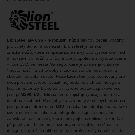
Výrobce:
LionSteel M4 CVN -
je robustní nůž s pevnou čepelí, vhodný
pro výlety do hor a bushcraft.
Lionsteel
je italská
značka
nožů
, která se specializuje na výrobu vysoce kvalitních
a inovativních
nožů
pro různé účely. Společnost byla založena
v roce 1969 ve městě Maniago, které je známé jako italské
"město nožů", a od té doby si získala uznání mezi nožíři a
sběrateli po celém světě.
Nože Lionsteel
jsou oceňovány pro
svou precizní výrobu, použití nejmodernějších technologií a
kvalitní materiály. Lionsteel při výrobě používá špičkové oceli,
jako je
M390
,
D2
a
Elmax
, které zajišťují vynikající ostrost a
dlouhou životnost. Rukojeti jsou vyrobeny z odolných materiálů,
jako je
titán
,
hliník
nebo
G10
. Značka Lionsteel je známá také
svými inovacemi, jako jsou integrální rukojeti a speciální
zamykací mechanismy, které poskytují spolehlivost a komfort
při používání. Lionsteel je synonymem kvality, funkčnosti a
designu, což ji činí oblíbenou mezi profesionály i nadšenci do