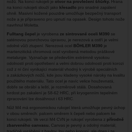
nožů. Na konci rukojeti je
otvor na provlečení šňůrky.
Hrana
na konci rukojeti slouží jako
křesadlo
pro snadné zapálení
ohně. Masivní kožené pouzdr
o
umožňuje bezpečný transport
nože a je připraveno pro upnutí na opasek. Design tohoto nože
navrhnul Moletta.
Fulltang čepel
je vyrobena
ze sintrované oceli M390
se
saténovou povrchovou úpravou, je nerezová a ostří je velmi
odolné vůči ztupení. Nerezová ocel
BÖHLER M390
je
martenzitická chromová ocel vyrobená metodou práškové
metalurgie. Vyznačuje se především extrémně vysokou
odolností proti opotřebení a velmi dobrou odolností proti korozi
což z ní činí vynikající materiál vhodný k výrobě speciálních
a zakázkových nožů, kde jsou kladeny vysoké nároky na kvalitu
použitého materiálu. Tato ocel je navíc velice houževnatá,
dobře se obrábí a leští, je rozměrově stálá. Dosahovaná
tvrdost po zakalení je 58-62 HRC, při kryogenním tepelném
zpracování lze dosáhnout i 63 HRC.
Nůž M4 má ergonomickou rukojeť která umožňuje pevný úchop
v obou směrech: palcem směrem k čepeli nebo palcem ke
konci rukojeti. Ve verzi M4 CVN je rukojeť vyrobena z
přírodně
zbarveného canvasu.
Canvas je pevný a odolný materiál,
tradičně vyráběný z bavlny, lnu nebo konopí, ale dnes i ze