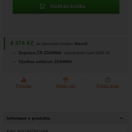
Marketingové
-
abychom vás neobtěžovali nevhodnou
Marketingové
návštěv a zdroje návštěv našich internetových stránek.
Vložit do košíku
.
reklamou
Data získaná pomocí těchto cookies zpracováváme
Povoleno
souhrnně a anonymně, takže nejsme schopni identifikovat
konkrétní uživatele našeho webu.
Zobrazit
Marketingové cookies používáme my nebo naši partneři,
abychom vám mohli zobrazit vhodné obsahy nebo reklamy
4 374
Kč
se slevovým kódem
Sleva5
jak na našich stránkách, tak na stránkách třetích stran.
Doprava ČR ZDARMA
: objednávka nad 1600 Kč
Výměna velikosti ZDARMA
Porovnat
Hlídací pes
Položit dotaz
Informace o produktu
EAN:
8051887881048