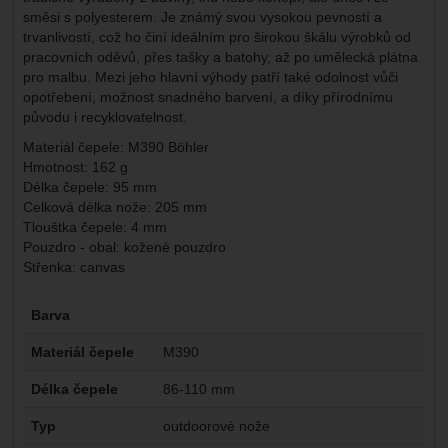
směsi s polyesterem. Je známý svou vysokou pevností a
trvanlivostí, což ho činí ideálním pro širokou škálu výrobků od
pracovních oděvů, přes tašky a batohy, až po umělecká plátna
pro malbu. Mezi jeho hlavní výhody patří také odolnost vůči
opotřebení, možnost snadného barvení, a díky přírodnímu
původu i recyklovatelnost.
Materiál čepele
: M390 Böhler
Hmotnost
: 162 g
Délka čepele
: 95 mm
Celková délka nože: 205 mm
Tlouštka čepele: 4 mm
Pouzdro - obal: kožené pouzdro
Střenka: canvas
Parametry
Barva
Materiál čepele
M390
Délka čepele
86-110 mm
Typ
outdoorové nože