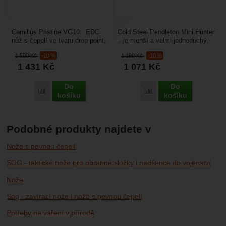
Camillus Pristine VG10: EDC
Cold Steel Pendleton Mini Hunter
nůž s čepelí ve tvaru drop point,
– je menší a velmi jednoduchý,
je určen pro každodenní použití.
ale přitom spolehlivý lovecký
1 590
Kč
-10 %
1 190
Kč
-10 %
Čepel...
nůž, který...
1 431
Kč
1 071
Kč
Do
Do
Porovnat
Porovnat
košíku
košíku
Podobné produkty najdete v
Nože s pevnou čepelí
SOG - taktické nože pro obranné složky i nadšence do vojenství
Nože
Sog - zavírací nože i nože s pevnou čepelí
Potřeby na vaření v přírodě