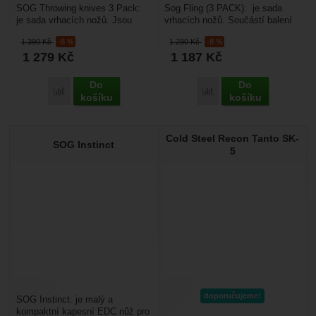
SOG Throwing knives 3 Pack:
Sog Fling (3 PACK): je sada
je sada vrhacích nožů. Jsou
vrhacích nožů. Součástí balení
černěné SOG Hardcased a jsou
těchto tří nožů je také balistické
1 390
Kč
-8 %
1 290
Kč
-8 %
mimořádně odolné...
nylonové...
1 279
Kč
1 187
Kč
Do
Do
Porovnat
Porovnat
košíku
košíku
Cold Steel Recon Tanto SK-
SOG Instinct
5
doporučujeme!
SOG Instinct: je malý a
kompaktní kapesní EDC nůž pro