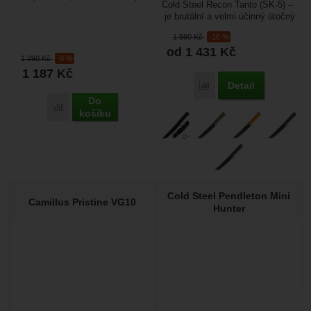
Cold Steel Recon Tanto (SK-5) –
běžné užití ve vašem životě.
je brutální a velmi účinný útočný
Můžete ho nosit v...
nůž, který vyniká v sečných
1 590
Kč
-10 %
vlastnostech...
od 1 431
Kč
1 290
Kč
-8 %
1 187
Kč
Detail
Porovnat
Do
Porovnat
košíku
Cold Steel Pendleton Mini
Camillus Pristine VG10
Hunter