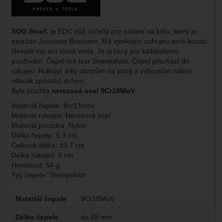
SOG Snarl:
je EDC nůž určený pro nošení na krku, který je
navržen Jasonem Brousem. Má vynikající ochranu proti korozi.
Nevadí mu ani slaná voda. Je určený pro každodenní
používání. Čepel má tvar Sheepsfoot. Čepel přechází do
rukojeti. Rukojeť díky otvorům na prsty a výbrusům nabízí
několik způsobů držení.
Byla použita
nerezová ocel 9Cr18MoV
.
Materiál čepele: 8cr13mov
Materiál rukojeti: Nerezová ocel
Materiál pouzdra: Nylon
Délka čepele: 5.3 cm
Celková délka: 10.7 cm
Délka rukojeti: 5 cm
Hmotnost: 54 g
Typ čepele: Sheepsfoot
Parametry
Materiál čepele
9Cr18MoV
Délka čepele
do 58 mm