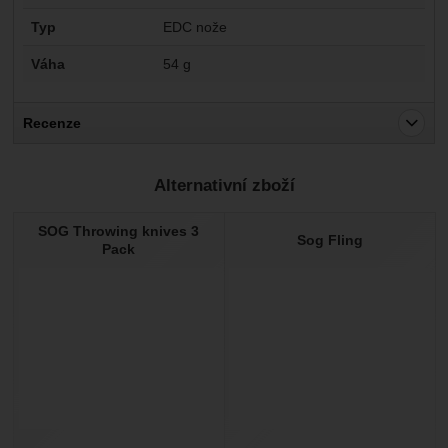
Typ
EDC nože
Váha
54 g
Recenze
Pro vkládání recenzí je nutné se přihlásit.
Alternativní zboží
Recenze
SOG Throwing knives 3
Nebyla přidána žádná recenze.
Sog Fling
Pack