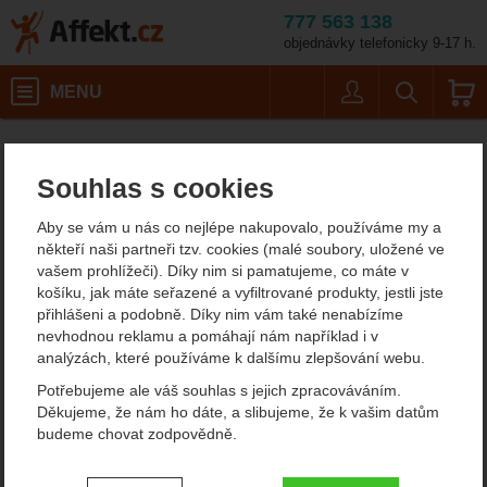
777 563 138
objednávky telefonicky 9-17 h.
Košík
MENU
Uživatel
Vyhledáván
SOG Snarl
Potřeby na vaření
Nože
Affekt.cz
Kempování
Nože s pevnou čepelí
Souhlas s cookies
SOG Snarl
Aby se vám u nás co nejlépe nakupovalo, používáme my a
někteří naši partneři tzv. cookies (malé soubory, uložené ve
vašem prohlížeči). Díky nim si pamatujeme, co máte v
Fotografie
košíku, jak máte seřazené a vyfiltrované produkty, jestli jste
přihlášeni a podobně. Díky nim vám také nenabízíme
nevhodnou reklamu a pomáhají nám například i v
analýzách, které používáme k dalšímu zlepšování webu.
Potřebujeme ale váš souhlas s jejich zpracováváním.
Děkujeme, že nám ho dáte, a slibujeme, že k vašim datům
budeme chovat zodpovědně.
Nastavení souhlasů s kategoriemi