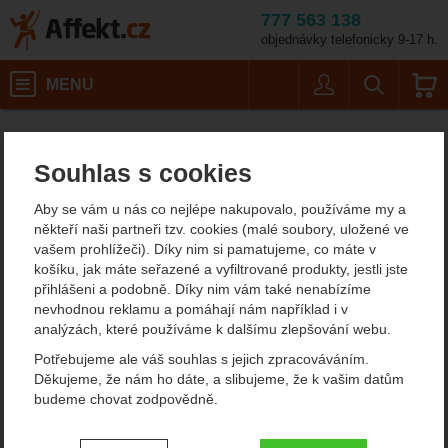
777 563 138
objednávky telefonicky 9-17 h.
Košík
MENU
Uživatel
Vyhledáván
Boker Arbolito Relincho Madera
Potřeby na vaření
Affekt.cz
Kempování
Nože
Souhlas s cookies
Boker Arbolito Relincho
Aby se vám u nás co nejlépe nakupovalo, používáme my a
Madera nůž s pevnou
někteří naši partneři tzv. cookies (malé soubory, uložené ve
vašem prohlížeči). Díky nim si pamatujeme, co máte v
čepelí
košíku, jak máte seřazené a vyfiltrované produkty, jestli jste
přihlášeni a podobně. Díky nim vám také nenabízíme
nevhodnou reklamu a pomáhají nám například i v
analýzách, které používáme k dalšímu zlepšování webu.
Fotografie
Potřebujeme ale váš souhlas s jejich zpracováváním.
Děkujeme, že nám ho dáte, a slibujeme, že k vašim datům
budeme chovat zodpovědně.
Nastavení souhlasů s kategoriemi