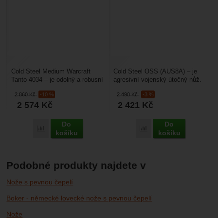
Cold Steel Medium Warcraft
Cold Steel OSS (AUS8A) – je
Tanto 4034 – je odolný a robusní
agresivní vojenský útočný nůž.
taktický nůž, který spojuje
Je zajímavý oboustranně
2 860
Kč
-10 %
2 490
Kč
-3 %
moderní pojetí,...
broušeným ostřím....
2 574
Kč
2 421
Kč
Do
Do
Porovnat
Porovnat
košíku
košíku
Podobné produkty najdete v
Nože s pevnou čepelí
Boker - německé lovecké nože s pevnou čepelí
Nože