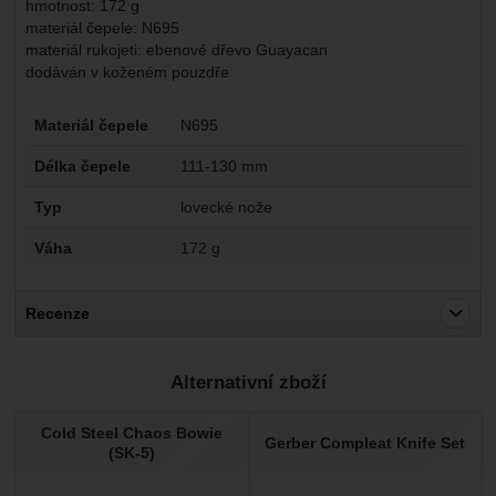
hmotnost: 172 g
materiál čepele: N695
materiál rukojeti: ebenové dřevo Guayacan
dodáván v koženém pouzdře
Parametry
Materiál čepele
N695
Délka čepele
111-130 mm
Typ
lovecké nože
Váha
172 g
Recenze
Pro vkládání recenzí je nutné se přihlásit.
Alternativní zboží
Recenze
Cold Steel Chaos Bowie
Nebyla přidána žádná recenze.
Gerber Compleat Knife Set
(SK-5)