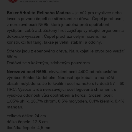
Boker Arbolito Relincho Madera –
je nůž pro myslivce nebo
lovce s pevnou čepelí se střenkami ze dřeva. Čepel je robusní,
z nerezové oceli N695, která je odolná proti opotřebení,
vyštípání zubů atd. Zúžený hrot zajišťuje vynikající ergonomii a
dokonalé vyvážení. Čepel prochází celým nožem, má
konstrukci full tang, takže je velmi stabilní a odolný.
Střenky jsou z ebenového dřeva. Na rukojeti je otvor pro využití
šňůry.
Dodává se s koženým, zdobeným pouzdrem.
Nerezová ocel N695:
ekvivalent oceli 440C od rakouského
výrobce Böhler-Uddeholm. Neobsahuje kobalt, a má nižší
obsah molybdenu. Je to kvalitní ocel na nože s tvrdostí 57 – 60
HRC. Vysoce tvrdá nerezavějící ocel legovaná chromem, s
vysokou odolností vůči opotřebení a korozi. Složení oceli:
1,05% uhlík, 16,7% chrom, 0,5% molybden, 0,4% křemík, 0,4%
mangan.
celková délka: 24 cm
délka čepele: 12,8 cm
tloušťka čepele: 4,5 mm