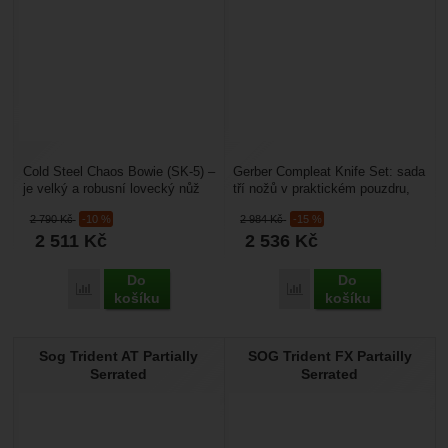
Cold Steel Chaos Bowie (SK-5) –
Gerber Compleat Knife Set: sada
je velký a robusní lovecký nůž
tří nožů v praktickém pouzdru,
tradičního Bowie tvaru doplněný
které se hodí na kempování.
2 790
Kč
-10 %
2 984
Kč
-15 %
o moderní...
Čepele jsou...
2 511
Kč
2 536
Kč
Do
Do
Porovnat
Porovnat
košíku
košíku
Sog Trident AT Partially
SOG Trident FX Partailly
Serrated
Serrated