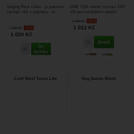
Singing Rock Culter: je pracovní
SRM 7228: menší zavírací EDC
zavírací nůž s pojistkou. Je
nůž pro každodenní použití.
vyrobený z nerezové oceli
Čepel má hladké ostří a je
1 190
Kč
-15 %
420 B. Jde otevřít...
vyrobena z velmi...
1 012
Kč
1 225
Kč
-17 %
1 020
Kč
Detail
Porovnat
Do
Porovnat
košíku
Cold Steel Tanto Lite
Sog Salute Black