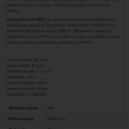
poloze při jeho používání. Dřevěná rukojeť s otvorem na
šňůrku.
Nerezová ocel 440A:
je vysokouhlíková martenzitická ocel,
kalitelná na vzduchu. Při poměru uhlík/chróm 0,48/15,1 % je
austenitizační teplota slitiny 1100°C. Maximální tvrdost při
klasickém žíhání (150°C) po kalení do oleje a podchlazení pro
snížení obsahu zbytkového austenit je 59 HRC.
celková délka: 19,4 cm
délka čepele: 8,2 cm
tloušťka čepele: 2,7 mm
hmotnost: 118 g
materiál čepele: 440A
materiál rukojeti: dřevo
typ pojistky: Lockback
Parametry
Materiál čepele
440
Délka čepele
66-85 mm