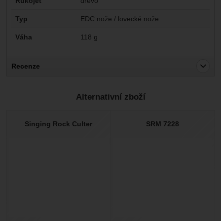
Rukojeť
dřevo
Typ
EDC nože / lovecké nože
Váha
118 g
Recenze
Pro vkládání recenzí je nutné se přihlásit.
Alternativní zboží
Recenze
Nebyla přidána žádná recenze.
Singing Rock Culter
SRM 7228