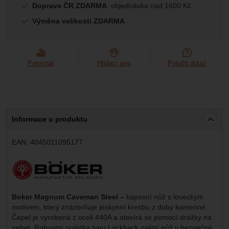
Marketingové
-
abychom vás neobtěžovali nevhodnou
Marketingové
Doprava ČR ZDARMA
: objednávka nad 1600 Kč
návštěv a zdroje návštěv našich internetových stránek.
.
reklamou
Data získaná pomocí těchto cookies zpracováváme
Povoleno
Výměna velikosti ZDARMA
souhrnně a anonymně, takže nejsme schopni identifikovat
konkrétní uživatele našeho webu.
Zobrazit
Marketingové cookies používáme my nebo naši partneři,
Porovnat
Hlídací pes
Položit dotaz
abychom vám mohli zobrazit vhodné obsahy nebo reklamy
jak na našich stránkách, tak na stránkách třetích stran.
Informace o produktu
EAN:
4045011095177
Výrobce:
Boker Magnum Caveman Steel –
kapesní nůž s loveckým
motivem, který znázorňuje jeskynní kresbu z doby kamenné.
Čepel je vyrobená z oceli 440A a otevírá se pomocí drážky na
nehet. Robustní pojistka typu Lockback zajistí nůž v bezpečné