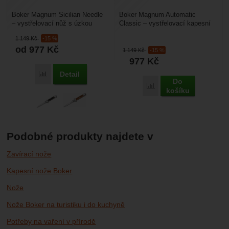
Boker Magnum Sicilian Needle
Boker Magnum Automatic
– vystřelovací nůž s úzkou
Classic – vystřelovací kapesní
čepelí. Tyto nože nazývané
nůž s rukojetí z líbivého
1 149
Kč
-15 %
Stiletto, jsou nejoblíbenější...
palisadrového dřeva....
od 977
Kč
1 149
Kč
-15 %
977
Kč
Detail
Porovnat
Do
Porovnat
košíku
Podobné produkty najdete v
Zavírací nože
Kapesní nože Boker
Nože
Nože Boker na turistiku i do kuchyně
Potřeby na vaření v přírodě