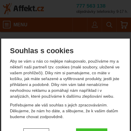
777 563 138
objednávky telefonicky 9-17 h.
Košík
MENU
Uživatel
Vyhledáván
Boker Magnum Caveman Steel
Potřeby na vaření
Affekt.cz
Kempování
Nože
Souhlas s cookies
Boker Magnum Caveman
Aby se vám u nás co nejlépe nakupovalo, používáme my a
Steel zavírací nůž
někteří naši partneři tzv. cookies (malé soubory, uložené ve
vašem prohlížeči). Díky nim si pamatujeme, co máte v
košíku, jak máte seřazené a vyfiltrované produkty, jestli jste
přihlášeni a podobně. Díky nim vám také nenabízíme
Fotografie
nevhodnou reklamu a pomáhají nám například i v
analýzách, které používáme k dalšímu zlepšování webu.
Potřebujeme ale váš souhlas s jejich zpracováváním.
Děkujeme, že nám ho dáte, a slibujeme, že k vašim datům
budeme chovat zodpovědně.
Nastavení souhlasů s kategoriemi