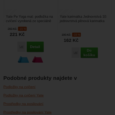
Yate Pe Yoga mat: podložka na
Yate karimatka Jednovrstvá 10:
cvičení vyrobená ze speciálně
jednovrstvá pěnová karimatka
upraveného polyethylenu. Je
vhodná pro cvičení, camping,
260
Kč
-15 %
100% recyklovatelná....
turistiku. Dobře...
221
Kč
190
Kč
-15 %
162
Kč
Detail
Porovnat
Do
Porovnat
košíku
Podobné produkty najdete v
Podložky na cvičení
Podložky na cvičení Yate
Prostředky na posilování
Prostředky na posilování Yate