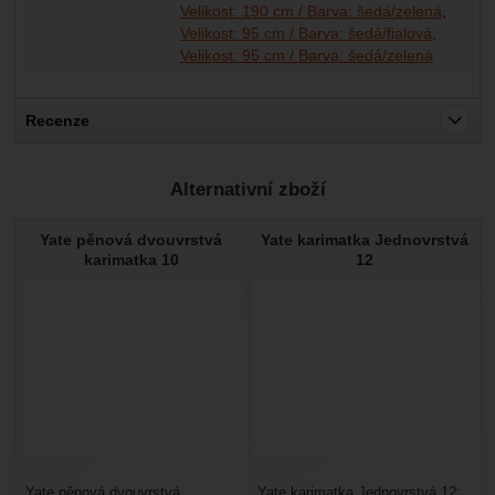
Velikost: 190 cm / Barva: šedá/zelená
Velikost: 95 cm / Barva: šedá/fialová
Velikost: 95 cm / Barva: šedá/zelená
Recenze
Pro vkládání recenzí je nutné se přihlásit.
Alternativní zboží
Recenze
Yate pěnová dvouvrstvá
Yate karimatka Jednovrstvá
Nebyla přidána žádná recenze.
karimatka 10
12
Yate pěnová dvouvrstvá
Yate karimatka Jednovrstvá 12: