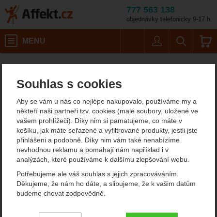
777 563 138
objednávky telefonicky 9-17 h.
Košík
MENU
Uživatel
Vyhledáván
Velikos
Horolezecké vybavení
Nástroje na posilování
Podložky na cvičení
Affekt.cz
Vybavení
Yate Karimatka Fitness super elastic
Souhlas s cookies
Yate Karimatka Fitness
Aby se vám u nás co nejlépe nakupovalo, používáme my a
super elastic Podložka na
někteří naši partneři tzv. cookies (malé soubory, uložené ve
vašem prohlížeči). Díky nim si pamatujeme, co máte v
cvičení
košíku, jak máte seřazené a vyfiltrované produkty, jestli jste
přihlášeni a podobně. Díky nim vám také nenabízíme
nevhodnou reklamu a pomáhají nám například i v
analýzách, které používáme k dalšímu zlepšování webu.
Fotografie
doporučujeme!
Potřebujeme ale váš souhlas s jejich zpracováváním.
Děkujeme, že nám ho dáte, a slibujeme, že k vašim datům
budeme chovat zodpovědně.
Nastavení souhlasů s kategoriemi