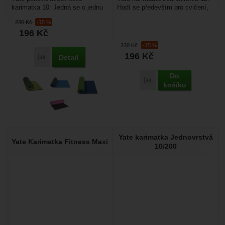
karimatka 10: Jedná se o jednu
Hodí se především pro cvičení,
z nejoblíbenějších karimatek.
camping, turistiku, nebo na pláž.
230
Kč
-15 %
Nabízí spoustu možností...
Materiál...
196
Kč
230
Kč
-15 %
196
Kč
Detail
Porovnat
Do
Porovnat
košíku
Yate karimatka Jednovrstvá
Yate Karimatka Fitness Maxi
10/200