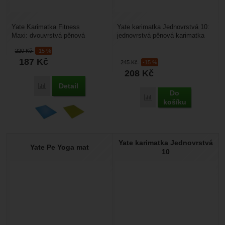
Yate Karimatka Fitness
Yate karimatka Jednovrstvá 10:
Maxi: dvouvrstvá pěnová
jednovrstvá pěnová karimatka
podložka na cvičení. Větší
vhodná pro cvičení, camping,
220
Kč
-15 %
tloušťka (12 mm) už zajistí...
turistiku. Dobře...
187
Kč
245
Kč
-15 %
208
Kč
Detail
Porovnat
Do
Porovnat
košíku
Yate karimatka Jednovrstvá
Yate Pe Yoga mat
10