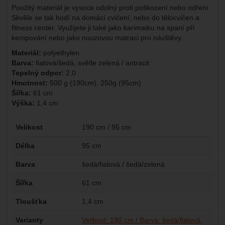
Použitý materiál je vysoce odolný proti poškození nebo odření.
Skvěle se tak hodí na domácí cvičení, nebo do tělocvičen a
fitness center. Využijete ji také jako karimatku na spaní při
kempování nebo jako nouzovou matraci pro návštěvy.
Materiál:
polyethylen
Barva:
fialová/šedá, světle zelená / antracit
Tepelný odpor:
2,0
Hmotnost:
500 g (190cm), 250g (95cm)
Šířka:
61 cm
Výška:
1,4 cm
Parametry
Velikost
190 cm / 95 cm
Délka
95 cm
Barva
šedá/fialová / šedá/zelená
Šířka
61 cm
Tloušťka
1,4 cm
Varianty
Velikost: 190 cm / Barva: šedá/fialová