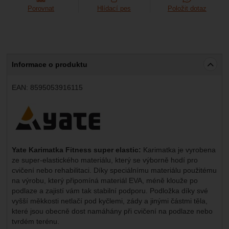
Porovnat
Hlídací pes
Položit dotaz
Informace o produktu
EAN:
8595053916115
Výrobce:
Yate Karimatka Fitness super elastic:
Karimatka je vyrobena
ze super-elastického materiálu, který se výborně hodí pro
cvičení nebo rehabilitaci. Díky speciálnímu materiálu použitému
na výrobu, který připomíná materiál EVA, méně klouže po
podlaze a zajistí vám tak stabilní podporu. Podložka díky své
vyšší měkkosti netlačí pod kyčlemi, zády a jinými částmi těla,
které jsou obecně dost namáhány při cvičení na podlaze nebo
tvrdém terénu.