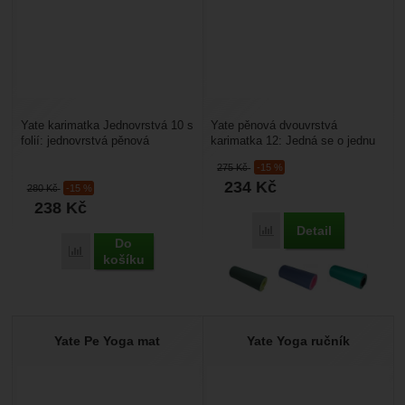
Yate karimatka Jednovrstvá 10 s
Yate pěnová dvouvrstvá
folií: jednovrstvá pěnová
karimatka 12: Jedná se o jednu
karimatka vhodná pro cvičení,
z nejoblíbenějších karimatek.
275
Kč
-15 %
camping, turistiku....
Nabízí spoustu možností...
234
Kč
280
Kč
-15 %
238
Kč
Detail
Porovnat
Do
Porovnat
košíku
Yate Pe Yoga mat
Yate Yoga ručník