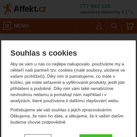
777 563 138
objednávky telefonicky 9-17 h.
Košík
MENU
Uživatel
Vyhledáván
Barva: zelená
Horolezecké vybavení
Nástroje na posilování
Podložky na cvičení
Affekt.cz
Vybavení
Yate Yoga mat + taška
Souhlas s cookies
Yate Yoga mat + taška
Aby se vám u nás co nejlépe nakupovalo, používáme my a
Podložka na cvičení
někteří naši partneři tzv. cookies (malé soubory, uložené ve
vašem prohlížeči). Díky nim si pamatujeme, co máte v
košíku, jak máte seřazené a vyfiltrované produkty, jestli jste
přihlášeni a podobně. Díky nim vám také nenabízíme
Fotografie
nevhodnou reklamu a pomáhají nám například i v
analýzách, které používáme k dalšímu zlepšování webu.
Potřebujeme ale váš souhlas s jejich zpracováváním.
Děkujeme, že nám ho dáte, a slibujeme, že k vašim datům
budeme chovat zodpovědně.
Nastavení souhlasů s kategoriemi