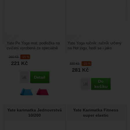
Yate Pe Yoga mat: podložka na
Yate Yoga ručník: ručník určený
cvičení vyrobená ze speciálně
na Hot jógu, hodí se i jako
upraveného polyethylenu. Je
hygienický přehoz na erární
260
Kč
-15 %
100% recyklovatelná....
podložky v posilovně...
221
Kč
330
Kč
-15 %
281
Kč
Detail
Porovnat
Do
Porovnat
košíku
Yate karimatka Jednovrstvá
Yate Karimatka Fitness
10/200
super elastic