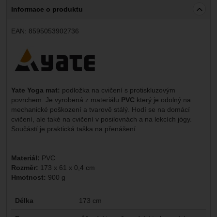
Informace o produktu
EAN:
8595053902736
Výrobce:
Yate Yoga mat:
podložka na cvičení s protiskluzovým
povrchem. Je vyrobená z materiálu
PVC
který je odolný na
mechanické poškození a tvarově stálý. Hodí se na domácí
cvičení, ale také na cvičení v posilovnách a na lekcích jógy.
Součástí je praktická taška na přenášení.
Materiál:
PVC
Rozměr:
173 x 61 x 0,4 cm
Hmotnost:
900 g
Parametry
Délka
173 cm