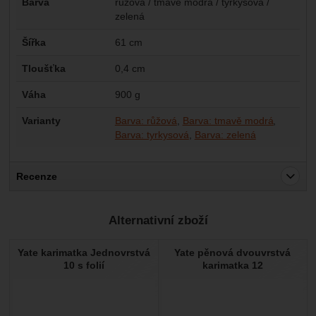
Barva
růžová / tmavě modrá / tyrkysová /
zelená
Šířka
61 cm
Tloušťka
0,4 cm
Váha
900 g
Varianty
Barva: růžová
Barva: tmavě modrá
Barva: tyrkysová
Barva: zelená
Recenze
Pro vkládání recenzí je nutné se přihlásit.
Alternativní zboží
Recenze
Yate karimatka Jednovrstvá
Yate pěnová dvouvrstvá
Nebyla přidána žádná recenze.
10 s folií
karimatka 12