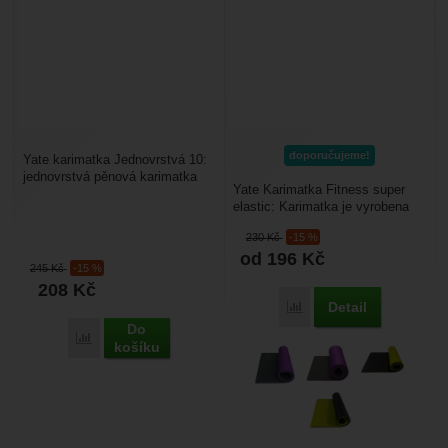
doporučujeme!
Yate karimatka Jednovrstvá 10:
jednovrstvá pěnová karimatka
Yate Karimatka Fitness super
vhodná pro cvičení, camping,
elastic: Karimatka je vyrobena
turistiku. Dobře...
ze super-elastického materiálu,
230
Kč
-15 %
který se...
od 196
Kč
245
Kč
-15 %
208
Kč
Detail
Porovnat
Do
Porovnat
košíku