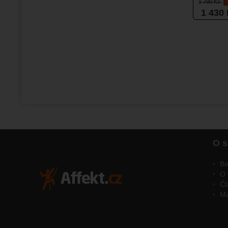
1 790
Kč
1 430
O s
Bo
O 
Čl
M