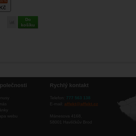
-20 %
Kč
Do
Přidat 'GSI Rakau Steak Knives' k porovnání
košíku
polečnosti
Rychlý kontakt
nusy
Telefon:
777 563 138
nás
E-mail:
affekt@affekt.cz
ánky
apa webu
Mánesova 4168,
58001 Havlíčkův Brod