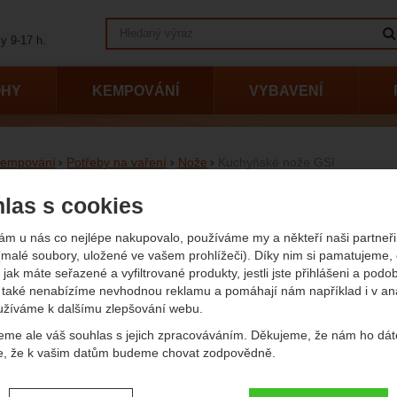
Vyhledávání
y 9-17 h.
OHY
KEMPOVÁNÍ
VYBAVENÍ
empování
Potřeby na vaření
Nože
Kuchyňské nože GSI
yňské nože GSI
las s cookies
ám u nás co nejlépe nakupovalo, používáme my a někteří naši partneři 
vání podle parametrů
(malé soubory, uložené ve vašem prohlížeči). Díky nim si pamatujeme,
(Kč)
Váha (
 jak máte seřazené a vyfiltrované produkty, jestli jste přihlášeni a podo
také nenabízíme nevhodnou reklamu a pomáhají nám například i v an
užíváme k dalšímu zlepšování webu.
-
Kč
eme ale váš souhlas s jejich zpracováváním. Děkujeme, že nám ho dát
e, že k vašim datům budeme chovat zodpovědně.
ele
Délka čepele (mm)
Rukojeť
 čepele
Délka čepele (mm)
Rukojeť
- Zobrazit
- Zobrazit
- Zobrazit
vení souhlasů s kategoriemi cookies