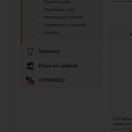
Expediční jídlo
Zo
Marketin
Desinfekce vody
vhodné o
Kempingový nábytek
Zapalovače a křesadla
Lopatky
G
Vybavení
Práce ve výškách
VÝPRODEJ
GSI Rakau
steakových
přepravním