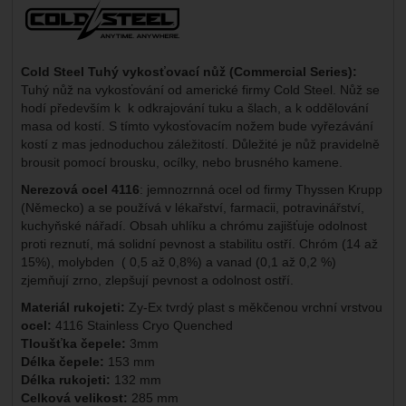
Výrobce:
Cold Steel Tuhý vykosťovací nůž (Commercial Series):
Tuhý nůž na vykosťování od americké firmy Cold Steel. Nůž se
hodí především k k odkrajování tuku a šlach, a k oddělování
masa od kostí. S tímto vykosťovacím nožem bude vyřezávání
kostí z mas jednoduchou záležitostí. Důležité je nůž pravidelně
brousit pomocí brousku, ocílky, nebo brusného kamene.
Nerezová ocel 4116
: jemnozrnná ocel od firmy Thyssen Krupp
(Německo) a se používá v lékařství, farmacii, potravinářství,
kuchyňské nářadí. Obsah uhlíku a chrómu zajišťuje odolnost
proti reznutí, má solidní pevnost a stabilitu ostří. Chróm (14 až
15%), molybden ( 0,5 až 0,8%) a vanad (0,1 až 0,2 %)
zjemňují zrno, zlepšují pevnost a odolnost ostří.
Materiál rukojeti:
Zy-Ex tvrdý plast s měkčenou vrchní vrstvou
ocel:
4116 Stainless Cryo Quenched
Tloušťka čepele:
3mm
Délka čepele:
153 mm
Délka rukojeti:
132 mm
Celková velikost:
285 mm