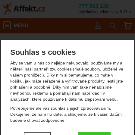
777 563 138
objednávky telefonicky 9-17 h.
Košík
MENU
Uživatel
Vyhledáván
Cold Steel Tuhý vykosťova
Potřeby na vaření
Nože
Kuchyňské nože
Affekt.cz
Kempování
Nože na maso
Souhlas s cookies
Cold Steel Tuhý
Aby se vám u nás co nejlépe nakupovalo, používáme my a
vykosťovací nůž
někteří naši partneři tzv. cookies (malé soubory, uložené ve
vašem prohlížeči). Díky nim si pamatujeme, co máte v
(Commercial Series)
košíku, jak máte seřazené a vyfiltrované produkty, jestli jste
přihlášeni a podobně. Díky nim vám také nenabízíme
nevhodnou reklamu a pomáhají nám například i v
analýzách, které používáme k dalšímu zlepšování webu.
Fotografie
Potřebujeme ale váš souhlas s jejich zpracováváním.
Děkujeme, že nám ho dáte, a slibujeme, že k vašim datům
budeme chovat zodpovědně.
Nastavení souhlasů s kategoriemi