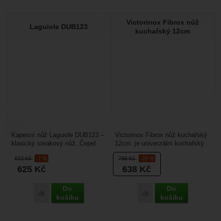
Victorinox Fibrox nůž
Laguiole DUB123
kuchařský 12cm
Kapesní nůž Laguiole DUB123 –
Victorinox Fibrox nůž kuchařský
klasický steakový nůž. Čepel
12cm: je univerzální kuchařský
nerezová ocel 420 (odpovídá
nůž určený pro širokou škálu
672
Kč
-7 %
799
Kč
-20 %
potravinářskému...
činností...
625
Kč
638
Kč
Do
Do
Porovnat
Porovnat
košíku
košíku