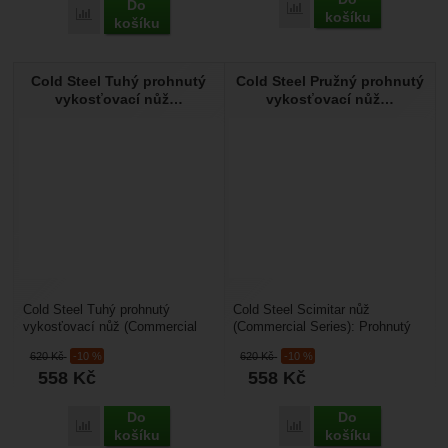
Do
Porovnat
Porovnat
košíku
košíku
Cold Steel Tuhý prohnutý
Cold Steel Pružný prohnutý
vykosťovací nůž…
vykosťovací nůž…
Cold Steel Tuhý prohnutý
Cold Steel Scimitar nůž
vykosťovací nůž (Commercial
(Commercial Series): Prohnutý
Series): Tuhý vykosťovací nůž s
vykosťovací nůž, který slouží
620
Kč
-10 %
620
Kč
-10 %
prohnutou čepelí,...
především k oddělování...
558
Kč
558
Kč
Do
Do
Porovnat
Porovnat
košíku
košíku