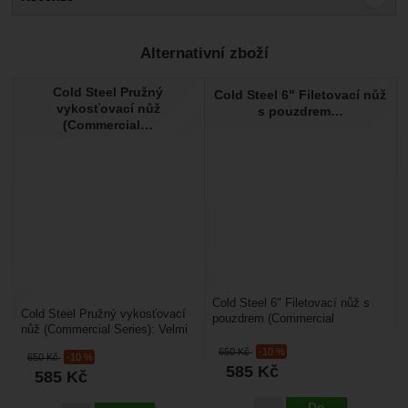
Pro vkládání recenzí je nutné se přihlásit.
Alternativní zboží
Recenze
Cold Steel Pružný
Cold Steel 6" Filetovací nůž
Nebyla přidána žádná recenze.
vykosťovací nůž
s pouzdrem…
(Commercial…
Cold Steel 6" Filetovací nůž s
Cold Steel Pružný vykosťovací
pouzdrem (Commercial
nůž (Commercial Series): Velmi
Series): Příprava ryb a jejich
pružný vykosťovací nůž od
filetování, je specifická...
650
Kč
-10 %
650
Kč
-10 %
americké firmy...
585
Kč
585
Kč
Do