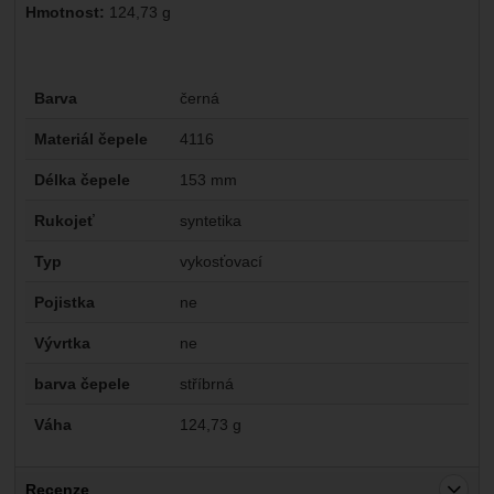
Hmotnost:
124,73 g
Parametry
Barva
černá
Materiál čepele
4116
Délka čepele
153 mm
Rukojeť
syntetika
Typ
vykosťovací
Pojistka
ne
Vývrtka
ne
barva čepele
stříbrná
Váha
124,73 g
Recenze