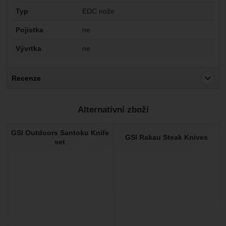
Typ
EDC nože
Pojistka
ne
Vývrtka
ne
Recenze
Pro vkládání recenzí je nutné se přihlásit.
Alternativní zboží
Recenze
GSI Outdoors Santoku Knife
Nebyla přidána žádná recenze.
GSI Rakau Steak Knives
set