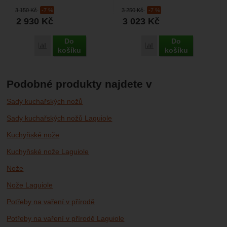
mnoha žádostí lovců a milovníků
nožů. Nože mají rukojeť z
3 150
Kč
-7 %
3 250
Kč
-7 %
nožů. Ti požadovali...
žebrovaného olivového...
2 930
Kč
3 023
Kč
Do
Do
Porovnat
Porovnat
košíku
košíku
Podobné produkty najdete v
Sady kuchařských nožů
Sady kuchařských nožů Laguiole
Kuchyňské nože
Kuchyňské nože Laguiole
Nože
Nože Laguiole
Potřeby na vaření v přírodě
Potřeby na vaření v přírodě Laguiole