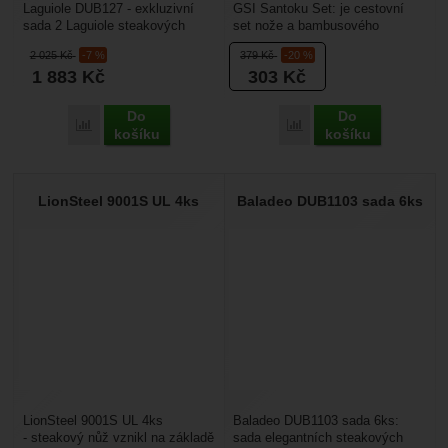
Laguiole DUB127 - exkluzivní
GSI Santoku Set: je cestovní
sada 2 Laguiole steakových
set nože a bambusového
nožů s rukojetí z jalovcového
prkénka který využijete v kempu
2 025
Kč
-7 %
379
Kč
-20 %
dřeva. Laguiole...
na dovolené. Nůž...
1 883
Kč
303
Kč
Do
Do
Porovnat
Porovnat
košíku
košíku
LionSteel 9001S UL 4ks
Baladeo DUB1103 sada 6ks
LionSteel 9001S UL 4ks
Baladeo DUB1103 sada 6ks:
- steakový nůž vznikl na základě
sada elegantních steakových