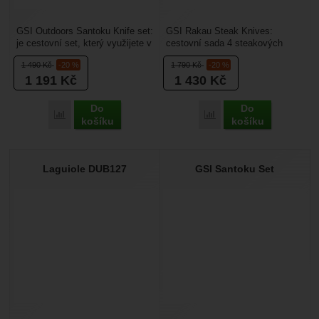
GSI Outdoors Santoku Knife set:
GSI Rakau Steak Knives:
je cestovní set, který využijete v
cestovní sada 4 steakových
kempu na dovolené. Obsahuje
zavíracích nožů v praktickém
1 490
Kč
-20 %
1 790
Kč
-20 %
kuchyňské...
přepravním obalu. Nože...
1 191
Kč
1 430
Kč
Do
Do
Porovnat
Porovnat
košíku
košíku
Laguiole DUB127
GSI Santoku Set