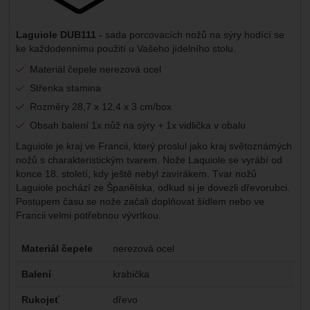
Laguiole DUB111 -
sada porcovacích nožů na sýry hodící se
ke každodennímu použití u Vašeho jídelního stolu.
Materiál čepele nerezová ocel
Střenka stamina
Rozměry 28,7 x 12,4 x 3 cm/box
Obsah balení 1x nůž na sýry + 1x vidlička v obalu
Laguiole je kraj ve Francii, který proslul jako kraj světoznámých
nožů s charakteristickým tvarem. Nože Laquiole se vyrábí od
konce 18. století, kdy ještě nebyl zavírákem. Tvar nožů
Laguiole pochází ze Španělska, odkud si je dovezli dřevorubci.
Postupem času se nože začali doplňovat šídlem nebo ve
Francii velmi potřebnou vývrtkou.
Parametry
Materiál čepele
nerezová ocel
Balení
krabička
Rukojeť
dřevo