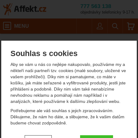
777 563 138
objednávky telefonicky 9-17 h.
Košík
MENU
Uživatel
Vyhledáván
Laguiole DUB111
Potřeby na vaření
Nože
Kuchyňské nože
Affekt.cz
Kempování
Sady kuchařských nožů
Souhlas s cookies
Laguiole DUB111
Aby se vám u nás co nejlépe nakupovalo, používáme my a
kuchyňský nůž
někteří naši partneři tzv. cookies (malé soubory, uložené ve
vašem prohlížeči). Díky nim si pamatujeme, co máte v
košíku, jak máte seřazené a vyfiltrované produkty, jestli jste
přihlášeni a podobně. Díky nim vám také nenabízíme
Fotografie
nevhodnou reklamu a pomáhají nám například i v
analýzách, které používáme k dalšímu zlepšování webu.
Potřebujeme ale váš souhlas s jejich zpracováváním.
Děkujeme, že nám ho dáte, a slibujeme, že k vašim datům
budeme chovat zodpovědně.
Nastavení souhlasů s kategoriemi