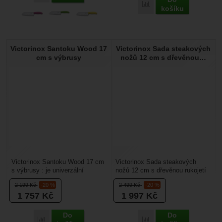
Přidat 'Victorinox Santo
košíku
Victorinox Santoku Wood 17
Victorinox Sada steakových
cm s výbrusy
nožů 12 cm s dřevěnou…
Victorinox Santoku Wood 17 cm
Victorinox Sada steakových
s výbrusy : je univerzální
nožů 12 cm s dřevěnou rukojetí
kuchyňský nůž v populárním
2 ks rovné ostří: nože na krájení
2 199
Kč
-20 %
2 499
Kč
-20 %
santoku tvaru, který...
steaku s...
1 757
Kč
1 997
Kč
Do
Do
Přidat 'Victorinox Santoku Wood 17 cm s výbrusy' k porovnán
Přidat 'Victorinox Sada s