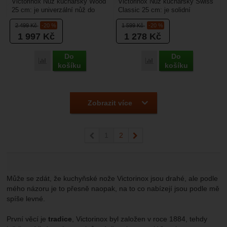
Victorinox Nůž kuchařský Wood
Victorinox Nůž kuchařský Swiss
25 cm: je univerzální nůž do
Classic 25 cm: je solidní
kuchyně určený pro řezání
kuchyňský nůž určený pro práci
2 499
Kč
-20 %
1 599
Kč
-20 %
čhokoliv co je na...
v kuchyni. Délka...
1 997
Kč
1 278
Kč
Do
Do
Přidat 'Victorinox Nůž kuchařský Wood 25 cm' k porovnání
Přidat 'Victorinox Nůž k
košíku
košíku
Zobrazit více
předchozí
1
2
následující
Může se zdát, že kuchyňské nože Victorinox jsou drahé, ale podle
mého názoru je to přesně naopak, na to co nabízejí jsou podle mě
spíše levné.
První věcí je
tradice
, Victorinox byl založen v roce 1884, tehdy