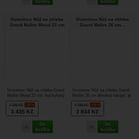
košíku
košíku
Victorinox Nůž na chleba
Victorinox Nůž na chleba
Grand Maître Wood 23 cm
Grand Maître 26 cm…
Victorinox Nůž na chleba Grand
Victorinox Nůž na chleba Grand
Maître Wood 23 cm: kuchyňský
Maître 26 cm dřevěná rukojeť: je
nůž s vlnkovaným ostřím určený
kovaný kuchyňský nůž určený
4 299
Kč
-20 %
4 799
Kč
-20 %
pro krájení...
na pečivo,...
3 435
Kč
3 834
Kč
Do
Do
Přidat 'Victorinox Nůž na chleba Grand Maître Wood 23 cm' 
Přidat 'Victorinox Nůž n
košíku
košíku