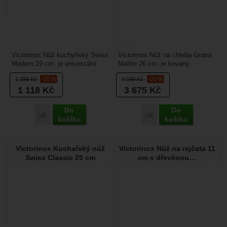
Victorinox Nůž kuchyňský Swiss
Victorinox Nůž na chleba Grand
Modern 19 cm: je univerzální
Maître 26 cm: je kovaný
kuchyňský nůž určený pro práci
kuchyňský nůž určený na
1 399
Kč
-20 %
4 599
Kč
-20 %
v kuchyni....
pečivo, chleba, dorty.Délka...
1 118
Kč
3 675
Kč
Do
Do
Přidat 'Victorinox Nůž kuchyňský Swiss Modern 19 cm' k por
Přidat 'Victorinox Nůž n
košíku
košíku
Victorinox Kuchařský nůž
Victorinox Nůž na rajčata 11
Swiss Classic 25 cm
cm s dřevěnou…