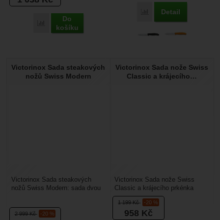
Detail
Přidat 'Victorinox Nůž n
Do
Přidat 'Victorinox Santoku Swiss Classic 17 cm' k porovnání
košíku
Victorinox Sada steakových
Victorinox Sada nože Swiss
nožů Swiss Modern
Classic a krájecího…
Victorinox Sada steakových
Victorinox Sada nože Swiss
nožů Swiss Modern: sada dvou
Classic a krájecího prkénka
steakových nožů s
Epicurean: sada skládacího
1 199
Kč
-20 %
vroubkovaným ostřím pro
nože a prkénka vhodná...
958
Kč
krájení...
2 999
Kč
-20 %