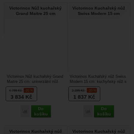
Victorinox Nůž kuchařský
Victorinox Kuchařský nůž
Grand Maitre 25 cm
Swiss Modern 15 cm
Victorinox Nůž kuchařský Grand
Victorinox Kuchařský nůž Swiss
Maitre 25 cm: univerzální nůž
Modern 15 cm: kuchyňský nůž s
kovaný z jednoho kusu oceli pro
čepelí 15 cm a dřevěnou rukojetí
4 799
Kč
-20 %
2 299
Kč
-20 %
lepší vlastnosti...
z vlašského...
3 834
Kč
1 837
Kč
Do
Do
Přidat 'Victorinox Nůž kuchařský Grand Maitre 25 cm' k poro
Přidat 'Victorinox Kuch
košíku
košíku
Victorinox Kuchařský nůž
Victorinox Kuchařský nůž