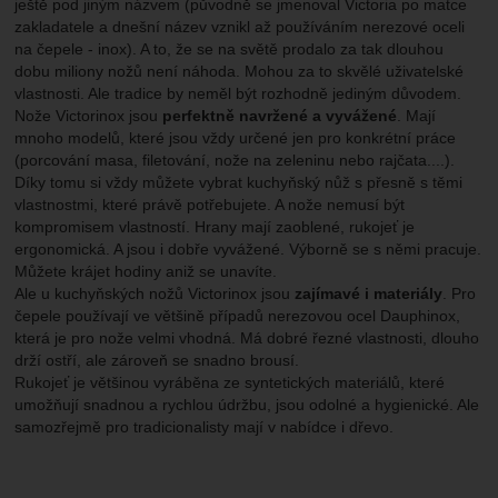
ještě pod jiným názvem (původně se jmenoval Victoria po matce
zakladatele a dnešní název vznikl až používáním nerezové oceli
na čepele - inox). A to, že se na světě prodalo za tak dlouhou
dobu miliony nožů není náhoda. Mohou za to skvělé uživatelské
vlastnosti. Ale tradice by neměl být rozhodně jediným důvodem.
Nože Victorinox jsou
perfektně navržené a vyvážené
. Mají
mnoho modelů, které jsou vždy určené jen pro konkrétní práce
(porcování masa, filetování, nože na zeleninu nebo rajčata....).
Díky tomu si vždy můžete vybrat kuchyňský nůž s přesně s těmi
vlastnostmi, které právě potřebujete. A nože nemusí být
kompromisem vlastností. Hrany mají zaoblené, rukojeť je
ergonomická. A jsou i dobře vyvážené. Výborně se s němi pracuje.
Můžete krájet hodiny aniž se unavíte.
Ale u kuchyňských nožů Victorinox jsou
zajímavé i materiály
. Pro
čepele používají ve většině případů nerezovou ocel Dauphinox,
která je pro nože velmi vhodná. Má dobré řezné vlastnosti, dlouho
drží ostří, ale zároveň se snadno brousí.
Rukojeť je většinou vyráběna ze syntetických materiálů, které
umožňují snadnou a rychlou údržbu, jsou odolné a hygienické. Ale
samozřejmě pro tradicionalisty mají v nabídce i dřevo.