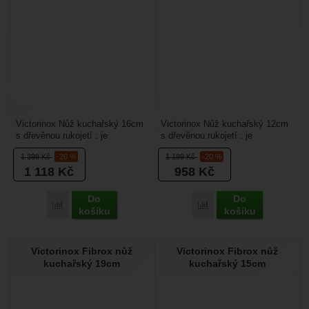
Victorinox Nůž kuchařský 16cm
Victorinox Nůž kuchařský 12cm
s dřevěnou rukojetí : je
s dřevěnou rukojetí : je
univerzální nůž pro každou
univerzální nůž pro každou
1 399
Kč
-20 %
1 199
Kč
-20 %
kuchyň. Je určený ke...
kuchyňi. Je určený...
1 118
Kč
958
Kč
Do
Do
Přidat 'Victorinox Nůž kuchařský 16cm s dřevěnou rukojetí' k
Přidat 'Victorinox Nůž k
košíku
košíku
Victorinox Fibrox nůž
Victorinox Fibrox nůž
kuchařský 19cm
kuchařský 15cm