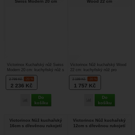
Swiss Modern 20 cm
Wood 22 cm
Victorinox Kuchařský nůž Swiss
Victorinox Nůž kuchařský Wood
Modern 20 cm: kuchyňský nůž s
22 cm: kuchyňský nůž pro
čepelí 20 cm a dřevěnou rukojetí
všestranné použití od porcování
2 799
Kč
-20 %
2 199
Kč
-20 %
z vlašského...
masa, krájení...
2 236
Kč
1 757
Kč
Do
Do
Přidat 'Victorinox Kuchařský nůž Swiss Modern 20 cm' k por
Přidat 'Victorinox Nůž 
košíku
košíku
Victorinox Nůž kuchařský
Victorinox Nůž kuchařský
16cm s dřevěnou rukojetí
12cm s dřevěnou rukojetí