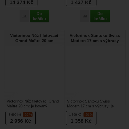
14 374
Kč
1 437
Kč
Do
Do
Přidat 'Victorinox Kuchařská sada v pořadači Chef’s 12 ks' k 
Přidat 'Victorinox Nůž n
košíku
košíku
Victorinox Nůž filetovací
Victorinox Santoku Swiss
Grand Maître 20 cm
Modern 17 cm s výbrusy
Victorinox Nůž filetovací Grand
Victorinox Santoku Swiss
Maître 20 cm: je kovaný
Modern 17 cm s výbrusy: je
filetovací nůž. Je určený pro
univerzální kuchyňský nůž v
3 699
Kč
-20 %
1 699
Kč
-20 %
filetování ryb,...
populárním santoku tvaru,...
2 956
Kč
1 358
Kč