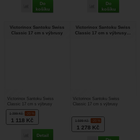
Do
Do
Přidat 'Victorinox Nůž filetovací Grand Maître 20 cm' k poro
Přidat 'Victorinox Santo
košíku
košíku
Victorinox Santoku Swiss
Victorinox Santoku Swiss
Classic 17 cm s výbrusy
Classic 17 cm s výbrusy…
Victorinox Santoku Swiss
Victorinox Santoku Swiss
Classic 17 cm s výbrusy
Classic 17 cm s výbrusy
červený: je univerzální
červený: je univerzální
1 399
Kč
-20 %
kuchyňský nůž v populárním
kuchyňský nůž v populárním
1 118
Kč
santoku...
santoku...
1 599
Kč
-20 %
1 278
Kč
Detail
Přidat 'Victorinox Santoku Swiss Classic 17 cm s výbrusy' k 
Do