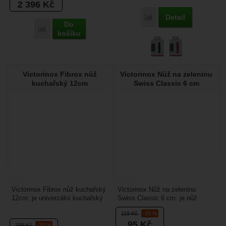
2 396
Kč
Detail
Přidat 'Victorinox Sada n
Do
Přidat 'Victorinox Sada steakových nožů Swiss Modern' k por
košíku
Victorinox Fibrox nůž
Victorinox Nůž na zeleninu
kuchařský 12cm
Swiss Classic 6 cm
Victorinox Fibrox nůž kuchařský
Victorinox Nůž na zeleninu
12cm: je univerzální kuchařský
Swiss Classic 6 cm: je nůž
nůž určený pro širokou škálu
určený pro krájení ovoce nebo
119
Kč
-20 %
činností...
zeleniny a jiné drobné...
95
Kč
799
Kč
-20 %