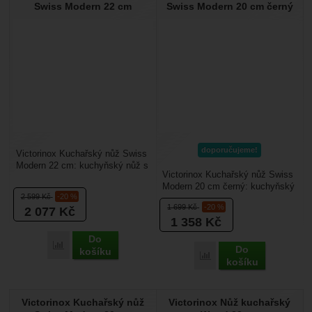
Swiss Modern 22 cm
Swiss Modern 20 cm černý
doporučujeme!
Victorinox Kuchařský nůž Swiss
Modern 22 cm: kuchyňský nůž s
Victorinox Kuchařský nůž Swiss
čepelí 22 cm a dřevěnou rukojetí
Modern 20 cm černý: kuchyňský
z vlašského...
2 599
Kč
-20 %
nůž s čepelí 20 cm s kvalitní
1 699
Kč
-20 %
2 077
Kč
plastovou...
1 358
Kč
Do
Přidat 'Victorinox Kuchařský nůž Swiss Modern 22 cm' k por
Do
košíku
Přidat 'Victorinox Kucha
košíku
Victorinox Kuchařský nůž
Victorinox Nůž kuchařský