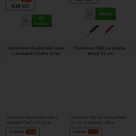
638
Kč
Detail
Přidat 'Victorinox Nůž na
Do
Přidat 'Victorinox Fibrox nůž kuchařský 12cm' k porovnání
košíku
Victorinox Kuchařská sada
Victorinox Nůž na chleba
v pořadači Chef’s 12 ks
Wood 21 cm
Victorinox Kuchařská sada v
Victorinox Nůž na chleba Wood
pořadači Chef’s 12 ks: je
21 cm: kuchyňský nůž s
kompletní sada kuchyňských
vlnkovaným ostřím určený pro
17 990
Kč
-20 %
1 799
Kč
-20 %
nožů do kuchyně, která...
krájení chleba a dalšího...