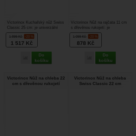
Victorinox Kuchařský nůž Swiss
Victorinox Nůž na rajčata 11 cm
Classic 25 cm: je univerzální
s dřevěnou rukojetí: je
kuchyňský nůž, který je určený
kuchyňský nůž určený pro
1 899
Kč
-20 %
1 099
Kč
-20 %
pro všestrannou...
krájení rajčat a ovoce...
1 517
Kč
878
Kč
Do
Do
Přidat 'Victorinox Kuchařský nůž Swiss Classic 25 cm' k poro
Přidat 'Victorinox Nůž na
košíku
košíku
Victorinox Nůž na chleba 22
Victorinox Nůž na chleba
cm s dřevěnou rukojetí
Swiss Classic 22 cm