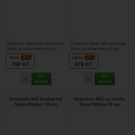
Victorinox Fibrox nůž kuchařský
Victorinox Fibrox nůž kuchařský
19cm: je univerzální nůž pro
15cm: je univerzální nůž pro
profesionální i amatérské
profesionální i amatérské
999
Kč
-20 %
849
Kč
-20 %
kuchaře. Je určený...
kuchaře. Je určený...
798
Kč
678
Kč
Do
Do
Přidat 'Victorinox Fibrox nůž kuchařský 19cm' k porovnání
Přidat 'Victorinox Fibro
košíku
košíku
Victorinox Nůž kuchyňský
Victorinox Nůž na chleba
Swiss Modern 19 cm
Grand Maître 26 cm