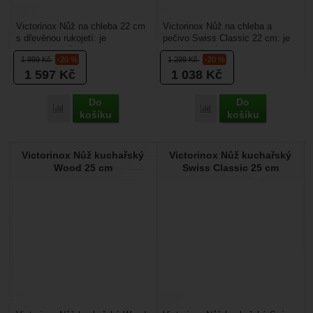
Victorinox Nůž na chleba 22 cm
Victorinox Nůž na chleba a
s dřevěnou rukojetí: je
pečivo Swiss Classic 22 cm: je
kuchyňský nůž určený pro
kuchyňský nůž určený pro
1 999
Kč
-20 %
1 299
Kč
-20 %
krájení chleba nebo obecně...
krájení chleba nebo...
1 597
Kč
1 038
Kč
Do
Do
Přidat 'Victorinox Nůž na chleba 22 cm s dřevěnou rukojetí' k
Přidat 'Victorinox Nůž n
košíku
košíku
Victorinox Nůž kuchařský
Victorinox Nůž kuchařský
Wood 25 cm
Swiss Classic 25 cm