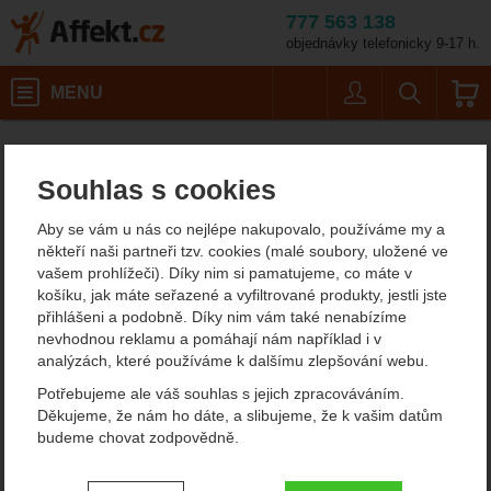
777 563 138
objednávky telefonicky 9-17 h.
Košík
MENU
Uživatel
Vyhledáván
Kuchyňské nože Victorinox
Potřeby na vaření
Affekt.cz
Kempování
Nože
Souhlas s cookies
Victorinox nože do
Aby se vám u nás co nejlépe nakupovalo, používáme my a
kuchyně
někteří naši partneři tzv. cookies (malé soubory, uložené ve
vašem prohlížeči). Díky nim si pamatujeme, co máte v
Až budete vybírat nové kuchyňské nože a nebudete se moci
košíku, jak máte seřazené a vyfiltrované produkty, jestli jste
rozhodnout na širokou nabídkou, doporučujeme vám vyzkoušet
přihlášeni a podobně. Díky nim vám také nenabízíme
velmi kvalitní, ale stále ještě cenově dostupné nože do kuchyně
nevhodnou reklamu a pomáhají nám například i v
Victorinox. Jedná se o tradiční a roky vyhlášenou nožířskou firmu
analýzách, které používáme k dalšímu zlepšování webu.
ze Švýcarska.
Potřebujeme ale váš souhlas s jejich zpracováváním.
Zobrazit více
Děkujeme, že nám ho dáte, a slibujeme, že k vašim datům
budeme chovat zodpovědně.
Filtrování podle parametrů
Nastavení souhlasů s kategoriemi