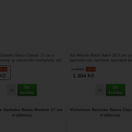
 Santoku Swiss Classic 17 cm s
Kai Wasabi Black Nakiri 16,5 cm: je 
rvený: je univerzální kuchyňský nůž
japonský nůž navržený speciálně pr
ím santoku...
a přesné zpracování...
-20 %
1 449
Kč
-10 %
Kč
1 304
Kč
Do
Do
Porovnat
Porovnat
košíku
košíku
ox Santoku Swiss Modern 17 cm
Victorinox Santoku Swiss Clas
s výbrusy
s výbrusy