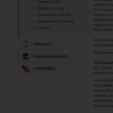
Expediční jídlo
vychází z t
Desinfekce vody
Zo
Je určený p
Tyto coo
výbrusy na 
Kempingový nábytek
Jejich p
Marketi
Marke
Ergonomicky
Data zís
Zapalovače a křesadla
Povol
každých oko
nejsme s
Lopatky
Velmi solidn
Zo
Marketin
Tento kuchy
vhodné o
Vybavení
lety osvědč
Každá čepe
Práce ve výškách
Ocel Daup
0,5 – 0,6%,
VÝPRODEJ
na nehty ma
univerzální
vždy hladké
čepel s dut
materiál ruk
ergonomická
lze mýt v m