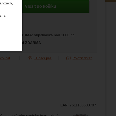
alýzách,
Vložit do košíku
e, a
prava ČR ZDARMA
: objednávka nad 1600 Kč
měna velikosti ZDARMA
orovnat
Hlídací pes
Položit dotaz
uktů a
ste se s
žeme si
ožní
.
epšovat
EAN:
7611160600707
Výrobce:
ůž v populárním santoku tvaru, který