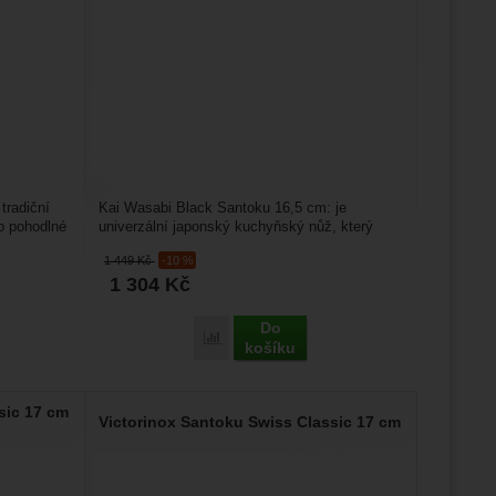
tradiční
Kai Wasabi Black Santoku 16,5 cm: je
o pohodlné
univerzální japonský kuchyňský nůž, který
vyniká svou všestranností...
1 449
Kč
-10 %
1 304
Kč
Do
Porovnat
košíku
sic 17 cm
Victorinox Santoku Swiss Classic 17 cm