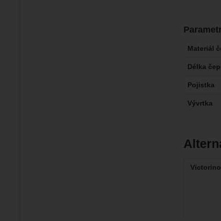
Paramet
Materiál 
Délka čep
Pojistka
Vývrtka
Altern
Victorin