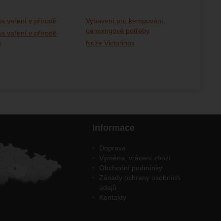
a vaření v přírodě
Vybavení pro kempování,
campingové potřeby
a vaření v přírodě
x
Nože Victorinox
Informace
Doprava
Výměna, vrácení zboží
Obchodní podmínky
Zásady ochrany osobních
údajů
Kontakty