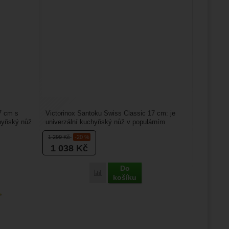
7 cm s
Victorinox Santoku Swiss Classic 17 cm: je
chyňský nůž
univerzální kuchyňský nůž v populárním
santoku tvaru, který...
1 299
Kč
-20 %
1 038
Kč
Do
Porovnat
košíku