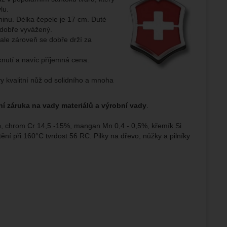
lu.
ninu. Délka čepele je 17 cm. Duté
ampaní.
 dobře vyvážený.
ránek.
ale zároveň se dobře drží za
že
yknutí a navíc příjemná cena.
brazit
vy kvalitní nůž od solidního a mnoha
stran.
ní záruka na vady materiálů a výrobní vady
.
2%, chrom Cr 14,5 -15%, mangan Mn 0,4 - 0,5%, křemík Si
í při 160°C tvrdost 56 RC. Pilky na dřevo, nůžky a pilníky