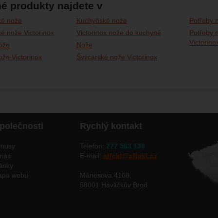
é produkty najdete v
ké nože
Kuchyňské nože
Potřeby n
é nože Victorinox
Victorinox nože do kuchyně
Potřeby n
Victorino
ože
Nože
že Victorinox
Švýcarské nože Victorinox
polečnosti
Rychlý kontakt
nusy
Telefon:
777 563 138
nás
E-mail:
affekt@affekt.cz
ánky
apa webu
Mánesova 4168,
58001 Havlíčkův Brod