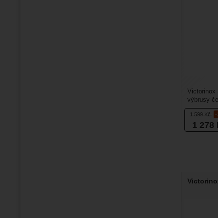
Victorinox
výbrusy če
v populárn
1 599
Kč
1 278
Victorin