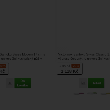
x Santoku Swiss Modern 17 cm s
Victorinox Santoku Swiss Classic 1
e univerzální kuchyňský nůž v
výbrusy červený: je univerzální ku
 santoku tvaru,...
v populárním santoku...
-20 %
1 399
Kč
-20 %
Kč
1 118
Kč
Do
Detail
Porovnat
Porovnat
košíku