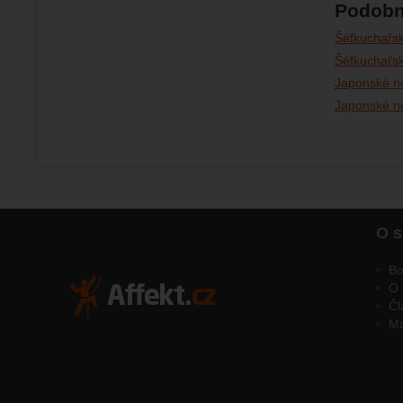
Podobn
Šéfkuchařs
Šéfkuchařsk
Japonské n
Japonské no
O s
Bo
O 
Čl
M