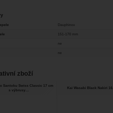
ry
čepele
Dauphinox
ele
151-170 mm
ne
ne
ativní zboží
ox Santoku Swiss Classic 17 cm
Kai Wasabi Black Nakiri 16
s výbrusy…