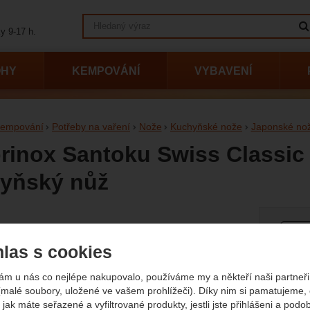
Vyhledávání
y 9-17 h.
OHY
KEMPOVÁNÍ
VYBAVENÍ
empování
Potřeby na vaření
Nože
Kuchyňské nože
Japonské no
orinox Santoku Swiss Classic
yňský nůž
afie
Půvo
1 5
las s cookies
1
(
(1 0
ám u nás co nejlépe nakupovalo, používáme my a někteří naši partneři 
Dostup
Extern
(malé soubory, uložené ve vašem prohlížeči). Díky nim si pamatujeme,
 jak máte seřazené a vyfiltrované produkty, jestli jste přihlášeni a podo