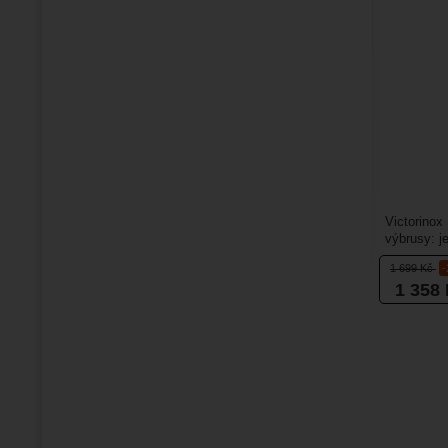
Victorino
výbrusy: j
populárním
1 699
Kč
1 358