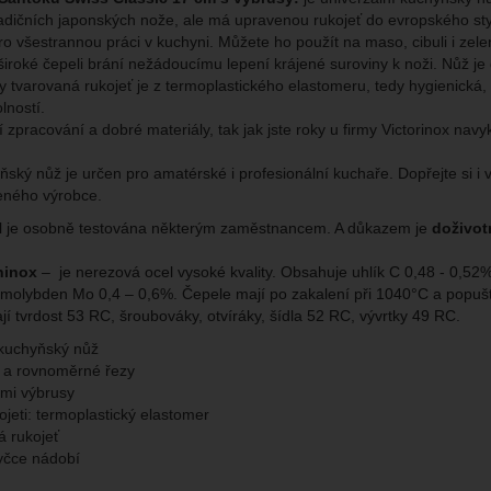
radičních japonských nože, ale má upravenou rukojeť do evropského sty
brazit
ro všestrannou práci v kuchyni. Můžete ho použít na maso, cibuli i zele
kies nám umožňují měření výkonu našeho webu i našich reklamních k
široké čepeli brání nežádoucímu lepení krájené suroviny k noži. Nůž je
omocí určujeme počet návštěv a zdroje návštěv našich internetových st
.
ngové
-
abychom vás neobtěžovali nevhodnou reklamou
tingové
 tvarovaná rukojeť je z termoplastického elastomeru, tedy hygienická, 
kaná pomocí těchto cookies zpracováváme souhrnně a anonymně, tak
eno
lností.
chopni identifikovat konkrétní uživatele našeho webu.
í zpracování a dobré materiály, tak jak jste roky u firmy Victorinox nav
brazit
gové cookies používáme my nebo naši partneři, abychom vám mohli zo
ňský nůž je určen pro amatérské i profesionální kuchaře. Dopřejte si i 
bsahy nebo reklamy jak na našich stránkách, tak na stránkách třetích 
eného výrobce.
l je osobně testována některým zaměstnancem. A důkazem je
doživot
hinox
– je nerezová ocel vysoké kvality. Obsahuje uhlík C 0,48 - 0,5
 molybden Mo 0,4 – 0,6%. Čepele mají po zakalení při 1040°C a popuštěn
jí tvrdost 53 RC, šroubováky, otvíráky, šídla 52 RC, vývrtky 49 RC.
 kuchyňský nůž
 a rovnoměrné řezy
ými výbrusy
ojeti: termoplastický elastomer
 rukojeť
yčce nádobí