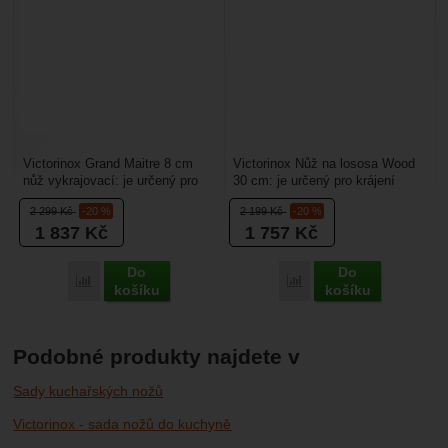
Victorinox Grand Maitre 8 cm
Victorinox Nůž na lososa Wood
nůž vykrajovací: je určený pro
30 cm: je určený pro krájení
vykrajování ovoce a zeleniny.
lososa na tenké plátky. Délka
2 299
Kč
-20 %
2 199
Kč
-20 %
Délka čepele...
čepele je 30...
1 837
Kč
1 757
Kč
Do
Do
Porovnat
Porovnat
košíku
košíku
Podobné produkty najdete v
Sady kuchařských nožů
Victorinox - sada nožů do kuchyně