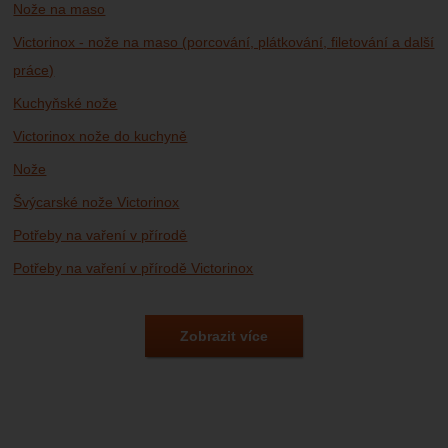
Nože na maso
Victorinox - nože na maso (porcování, plátkování, filetování a další
práce)
Kuchyňské nože
Victorinox nože do kuchyně
Nože
Švýcarské nože Victorinox
Potřeby na vaření v přírodě
Potřeby na vaření v přírodě Victorinox
Vybavení pro kempování, campingové potřeby
Nože Victorinox
Zobrazit více