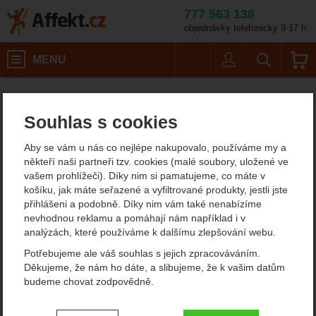
777 563 138
objednávky telefonicky 9-17 h.
Košík
MENU
Uživatel
Vyhledáván
Victorinox Sada steakový
Potřeby na vaření
Nože
Affekt.cz
Kempování
Kuchyňské nože
Souhlas s cookies
Victorinox Sada
Aby se vám u nás co nejlépe nakupovalo, používáme my a
steakových nožů 12 cm s
někteří naši partneři tzv. cookies (malé soubory, uložené ve
vašem prohlížeči). Díky nim si pamatujeme, co máte v
dřevěnou rukojetí 2 ks
košíku, jak máte seřazené a vyfiltrované produkty, jestli jste
přihlášeni a podobně. Díky nim vám také nenabízíme
vlnkované ostří kuchyňský
nevhodnou reklamu a pomáhají nám například i v
analýzách, které používáme k dalšímu zlepšování webu.
nůž
Potřebujeme ale váš souhlas s jejich zpracováváním.
Děkujeme, že nám ho dáte, a slibujeme, že k vašim datům
budeme chovat zodpovědně.
Fotografie
Nastavení souhlasů s kategoriemi