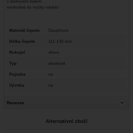
v dárkovém balení
nevhodné do myčky nádobí
Parametry
Materiál čepele
Dauphinox
Délka čepele
111-130 mm
Rukojeť
dřevo
Typ
steakové
Pojistka
ne
Vývrtka
ne
Recenze
Pro vkládání recenzí je nutné se přihlásit.
Alternativní zboží
Recenze