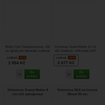
Boker Core Tomatenmesser: nůž
Victorinox Grand Maitre 12 cm
na rajčata pro dokonalé a přesné
nůž steakový, vlnkované ostří:
řezání. Poradí si i s dalším
je určený pro porcování steaků.
2 299
Kč
-15 %
2 599
Kč
-20 %
měkkým ovocem...
Délka čepele...
1 954
Kč
2 077
Kč
Do
Do
Porovnat
Porovnat
košíku
košíku
Victorinox Grand Maitre 8
Victorinox Nůž na lososa
cm nůž vykrajovací
Wood 30 cm