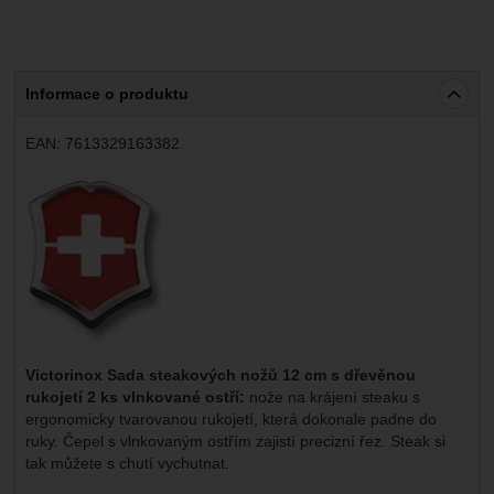
Marketingové
-
abychom vás neobtěžovali nevhodnou
Marketingové
návštěv a zdroje návštěv našich internetových stránek.
.
reklamou
Data získaná pomocí těchto cookies zpracováváme
Povoleno
souhrnně a anonymně, takže nejsme schopni identifikovat
konkrétní uživatele našeho webu.
Informace o produktu
Zobrazit
Marketingové cookies používáme my nebo naši partneři,
abychom vám mohli zobrazit vhodné obsahy nebo reklamy
EAN:
7613329163382
jak na našich stránkách, tak na stránkách třetích stran.
Výrobce:
Victorinox Sada steakových nožů 12 cm s dřevěnou
rukojetí 2 ks vlnkované ostří:
nože na krájení steaku s
ergonomicky tvarovanou rukojetí, která dokonale padne do
ruky. Čepel s vlnkovaným ostřím zajistí precizní řez. Steak si
tak můžete s chutí vychutnat.