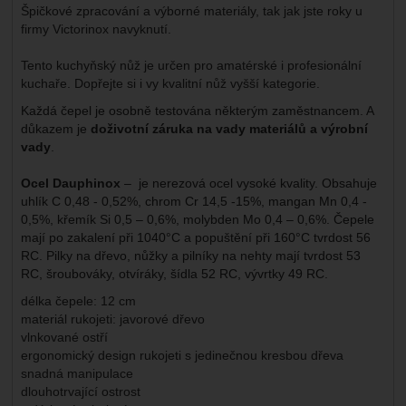
Špičkové zpracování a výborné materiály, tak jak jste roky u
firmy Victorinox navyknutí.
Tento kuchyňský nůž je určen pro amatérské i profesionální
kuchaře. Dopřejte si i vy kvalitní nůž vyšší kategorie.
Každá čepel je osobně testována některým zaměstnancem. A
důkazem je
doživotní záruka na vady materiálů a výrobní
vady
.
Ocel Dauphinox
– je nerezová ocel vysoké kvality. Obsahuje
uhlík C 0,48 - 0,52%, chrom Cr 14,5 -15%, mangan Mn 0,4 -
0,5%, křemík Si 0,5 – 0,6%, molybden Mo 0,4 – 0,6%. Čepele
mají po zakalení při 1040°C a popuštění při 160°C tvrdost 56
RC. Pilky na dřevo, nůžky a pilníky na nehty mají tvrdost 53
RC, šroubováky, otvíráky, šídla 52 RC, vývrtky 49 RC.
délka čepele: 12 cm
materiál rukojeti: javorové dřevo
vlnkované ostří
ergonomický design rukojeti s jedinečnou kresbou dřeva
snadná manipulace
dlouhotrvající ostrost