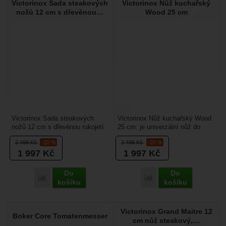
Victorinox Sada steakových
Victorinox Nůž kuchařský
Nebyla přidána žádná recenze.
nožů 12 cm s dřevěnou…
Wood 25 cm
Victorinox Sada steakových
Victorinox Nůž kuchařský Wood
nožů 12 cm s dřevěnou rukojetí
25 cm: je univerzální nůž do
2 ks rovné ostří: nože na krájení
kuchyně určený pro řezání
2 499
Kč
-20 %
2 499
Kč
-20 %
steaku s...
čhokoliv co je na...
1 997
Kč
1 997
Kč
Do
Do
Porovnat
Porovnat
košíku
košíku
Victorinox Grand Maitre 12
Boker Core Tomatenmesser
cm nůž steakový,…